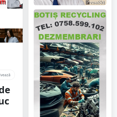
lvează
 de
uc