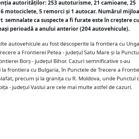
tenţia autorităţilor: 253 autoturisme, 21 camioane, 25
6 motociclete, 5 remorci și 1 autocar. Numărul mijlo
t semnalate ca suspecte a fi furate este în creștere c
eaşi perioadă a anului anterior (204 autovehicule).
te autovehicule au fost descoperite la frontiera cu Ungar
recere a Frontierei Petea - judeţul Satu Mare şi la Punctu
ontierei Borş - judeţul Bihor. Cazuri semnificative s-au
şi la frontiera cu Bulgaria, în Punctele de Trecere a Fronti
alafat, precum şi la graniţa cu R. Moldova, unde Punctul 
biţa - judeţul Vaslui are cele mai multe astfel de cazuri.