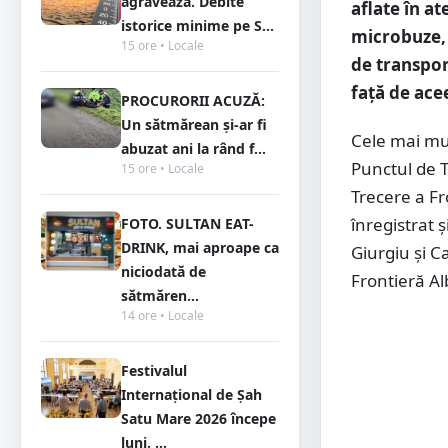
agravează. Debite
aflate în a
istorice minime pe S...
microbuze, 
15 ore • Locale
de transpor
faţă de ace
PROCURORII ACUZĂ:
Un sătmărean și-ar fi
Cele mai mul
abuzat ani la rând f...
Punctul de T
15 ore • Locale
Trecere a Fr
înregistrat 
FOTO. SULTAN EAT-
DRINK, mai aproape ca
Giurgiu şi C
niciodată de
Frontieră Al
sătmăren...
14 ore • Locale
Festivalul
Internațional de Șah
Satu Mare 2026 începe
luni. ...