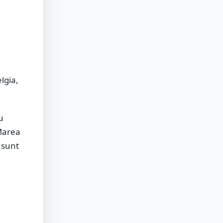
lgia,
u
 Marea
 sunt