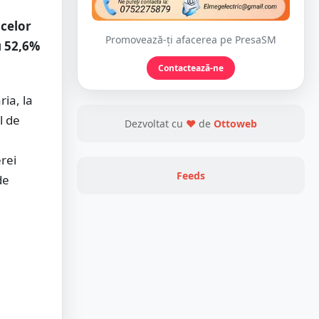
acelor
Promovează-ți afacerea pe PresaSM
u 52,6%
Contactează-ne
ia, la
l de
Dezvoltat cu
❤
de
Ottoweb
erei
Feeds
de