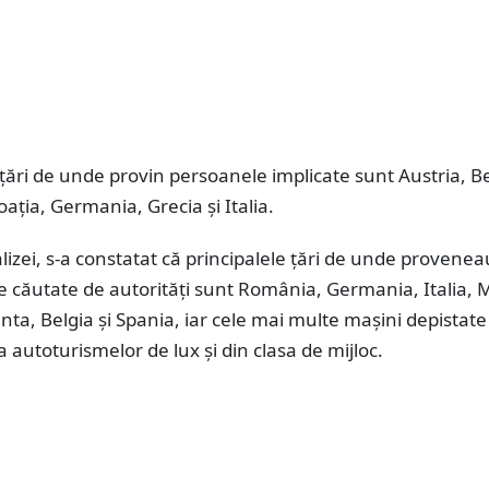
 țări de unde provin persoanele implicate sunt Austria, Be
oația, Germania, Grecia și Italia.
izei, s-a constatat că principalele ţări de unde provenea
e căutate de autorităţi sunt România, Germania, Italia,
anta, Belgia și Spania, iar cele mai multe maşini depistate
a autoturismelor de lux şi din clasa de mijloc.