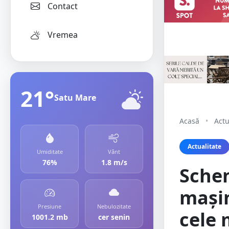
Contact
Vremea
21°
Satu Mare
Acasă
•
Actu
Actualitate
Umiditate
Vânt
76%
1.8 m/s
Schen
mașin
Presiune
Nebulozitate
cele 
1001.2 mb
cer senin