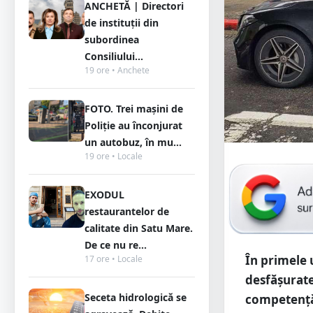
ANCHETĂ | Directori
de instituții din
subordinea
Consiliului...
19 ore • Anchete
FOTO. Trei mașini de
Poliție au înconjurat
un autobuz, în mu...
19 ore • Locale
EXODUL
restaurantelor de
calitate din Satu Mare.
De ce nu re...
În primele 
17 ore • Locale
desfăşurate
Seceta hidrologică se
competenţă,