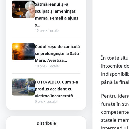
Sătmăreanul și-a
scuipat și amenințat
mama. Femeii a ajuns
s...
12 ore • Locale
Codul roșu de caniculă
se prelungește la Satu
În toate situ
Mare. Avertiza...
întocmite do
10 ore • Locale
indisponibili
până la fina
FOTO/VIDEO. Cum s-a
produs accident cu
Pentru ident
victima încarcerată. ...
9 ore • Locale
furate în st
competente, 
statele memb
Distribuie
intermediul 