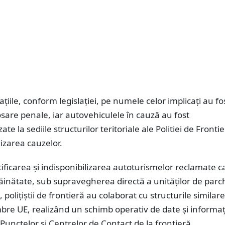
aţiile, conform legislaţiei, pe numele celor implicaţi au fo
sare penale, iar autovehiculele în cauză au fost
zate la sediile structurilor teritoriale ale Politiei de Frontie
lizarea cauzelor.
ificarea şi indisponibilizarea autoturismelor reclamate ca
răinătate, sub supravegherea directă a unităţilor de parc
poliţiştii de frontieră au colaborat cu structurile similare
re UE, realizând un schimb operativ de date şi informaţi
Punctelor şi Centrelor de Contact de la frontieră.