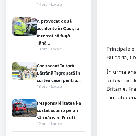
14 ore • Locale
A provocat două
accidente în Oaș și a
încercat să fugă.
Tână...
Principalele
13 ore • Locale
Bulgaria, Cr
Caz șocant în țară.
În urma anal
Bătrână îngropată în
autovehicul
curtea casei pentru...
13 ore • Locale
Britanie, Fr
din categori
Iresponsabilitatea l-a
costat scump pe un
sătmărean. Focul i...
12 ore • Locale