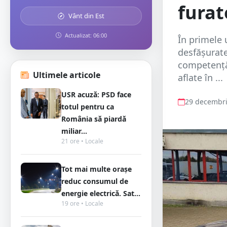
furat
Vânt din Est
Actualizat: 06:00
În primele 
desfăşurate
competenţă,
Ultimele articole
aflate în ...
USR acuză: PSD face
29 decembri
totul pentru ca
România să piardă
miliar...
21 ore • Locale
Tot mai multe orașe
reduc consumul de
energie electrică. Sat...
19 ore • Locale