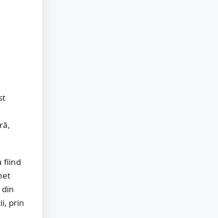
st
ră,
 fiind
het
 din
i, prin