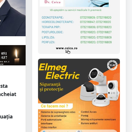
asta
ncheiat
uația