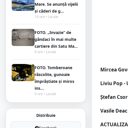
Mare. Se anunță vijelii
și căderi de g...
10 ore • Locale
FOTO. „Invazie” de
gândaci în mai multe
cartiere din Satu Ma...
9 ore • Locale
FOTO. Tomberoane
Mircea Govo
răscolite, gunoaie
împrăștiate și miros
Liviu Pop -
ins...
9 ore • Locale
Ştefan Csor
Vasile Deac 
Distribuie
ACTUALIZAR
Facebook