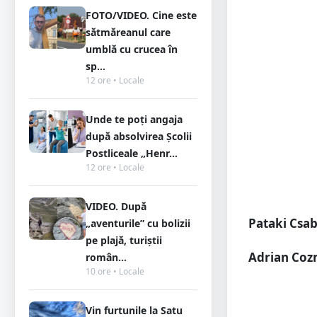
FOTO/VIDEO. Cine este
sătmăreanul care
umblă cu crucea în
sp...
12 ore • Locale
Unde te poți angaja
după absolvirea Școlii
Postliceale „Henr...
12 ore • Locale
VIDEO. După
Pataki Csab
„aventurile” cu bolizii
pe plajă, turiștii
Adrian Cozm
român...
10 ore • Locale
Vin furtunile la Satu