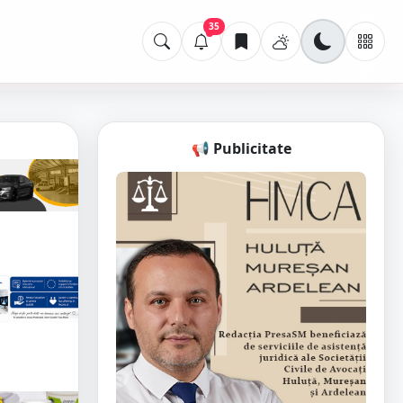
35
📢 Publicitate