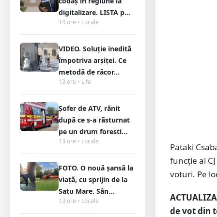
codaș în regiune la
digitalizare. LISTA p...
14 ore • Locale
VIDEO. Soluție inedită
împotriva arșiței. Ce
metodă de răcor...
13 ore • Life
Șofer de ATV, rănit
după ce s-a răsturnat
pe un drum foresti...
13 ore • Locale
Pataki Csaba
funcție al 
FOTO. O nouă șansă la
voturi. Pe l
viață, cu sprijin de la
Satu Mare. Sân...
ACTUALIZAR
13 ore • Locale
de vot din 