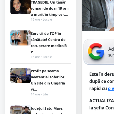
TRAGEDIE. Un tânăr
român de doar 19 ani
a murit în timp ce c...
19 ore • Locale
Servicii de TOP în
sănătate! Centru de
recuperare medicală
P...
16 ore • Locale
Profit pe seama
Este în der
neatenției șoferilor.
după ce com
Un site din Ungaria
rapid cu
o 
vi...
14 ore • Life
ACTUALIZAR
la șefia Co
Județul Satu Mare,