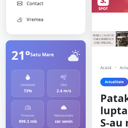
Contact
Vremea
21°
Satu Mare
Acasă
•
Actu
Actualitate
Umiditate
Vânt
73%
2.4 m/s
Patak
lupta
Presiune
Nebulozitate
S-au 
999.3 mb
cer senin