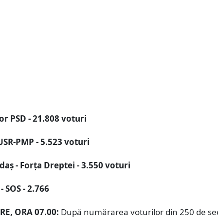
r PSD - 21.808 voturi
 USR-PMP - 5.523 voturi
daş - Forța Dreptei - 3.550 voturi
- SOS - 2.766
E, ORA 07.00:
După numărarea voturilor din 250 de secț