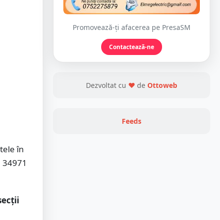
Promovează-ți afacerea pe PresaSM
Contactează-ne
Dezvoltat cu
❤
de
Ottoweb
Feeds
tele în
u 34971
ecții