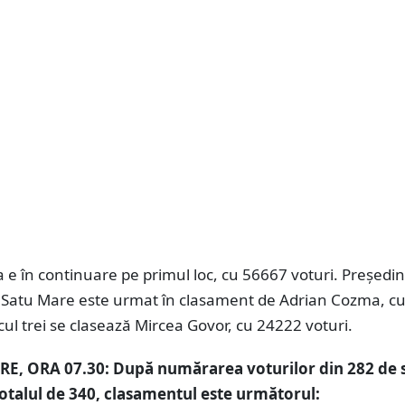
 e în continuare pe primul loc, cu 56667 voturi. Președin
CJ Satu Mare este urmat în clasament de Adrian Cozma, c
ocul trei se clasează Mircea Govor, cu 24222 voturi.
E, ORA 07.30:
După numărarea voturilor din 282 de s
totalul de 340, clasamentul este următorul: