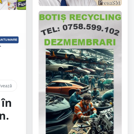
lvează
 în
n.