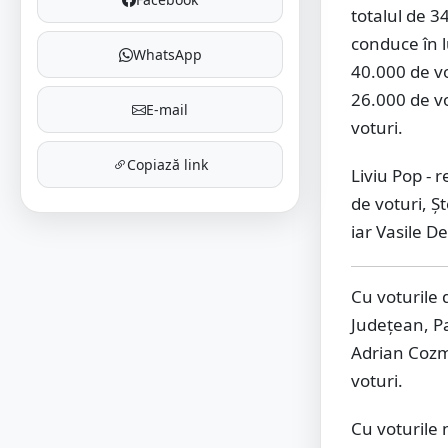
totalul de 3
conduce în l
WhatsApp
40.000 de vo
26.000 de vo
E-mail
voturi.
Copiază link
Liviu Pop -
de voturi, Ş
iar Vasile D
Cu voturile d
Județean, Pa
Adrian Cozma
voturi.
Cu voturile 