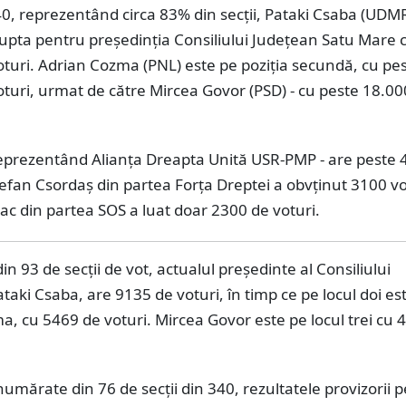
40, reprezentând circa 83% din secţii, Pataki Csaba (UDM
upta pentru președinția Consiliului Județean Satu Mare c
turi. Adrian Cozma (PNL) este pe poziția secundă, cu pe
turi, urmat de către Mircea Govor (PSD) - cu peste 18.00
 reprezentând Alianţa Dreapta Unită USR-PMP - are peste 
tefan Csordaş din partea Forţa Dreptei a obvținut 3100 vo
eac din partea SOS a luat doar 2300 de voturi.
in 93 de secții de vot, actualul președinte al Consiliului
taki Csaba, are 9135 de voturi, în timp ce pe locul doi es
, cu 5469 de voturi. Mircea Govor este pe locul trei cu 
numărate din 76 de secții din 340, rezultatele provizorii 