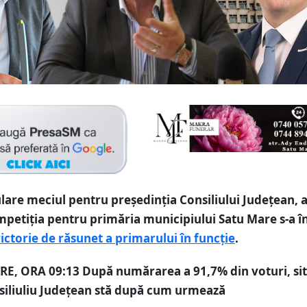
ulare meciul pentru președinția Consiliului Județean, 
petiția pentru primăria municipiului Satu Mare s-a î
victorie de răsunet a primarului în funcție
.
E, ORA 09:13
După numărarea a 91,7% din voturi, sit
nsiliuliu Județean stă după cum urmează