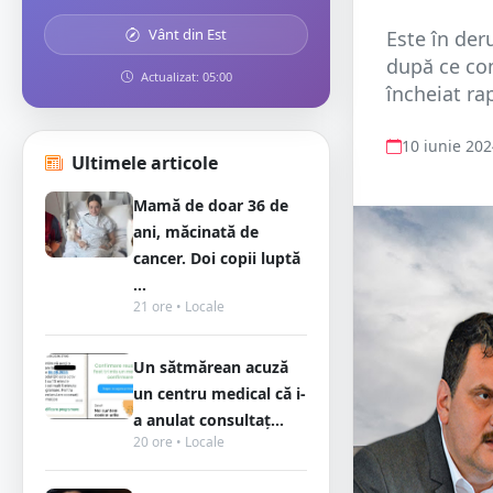
Vânt din Est
Este în der
după ce com
Actualizat: 05:00
încheiat rap
10 iunie 20
Ultimele articole
Mamă de doar 36 de
ani, măcinată de
cancer. Doi copii luptă
...
21 ore • Locale
Un sătmărean acuză
un centru medical că i-
a anulat consultaț...
20 ore • Locale