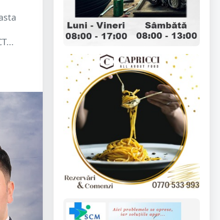
asta
T...