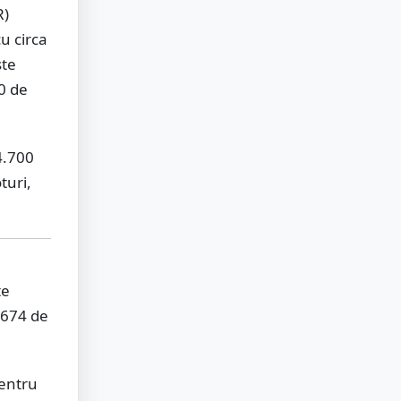
R)
u circa
ste
0 de
4.700
turi,
te
4674 de
pentru