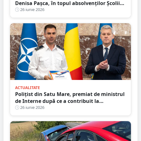
Denisa Pașca, în topul absolvenților Școlii
de Agenți de Poliție
26 iunie 2026
ACTUALITATE
Polițist din Satu Mare, premiat de ministrul
de Interne după ce a contribuit la
destructurarea unei rețele de contrabandă
26 iunie 2026