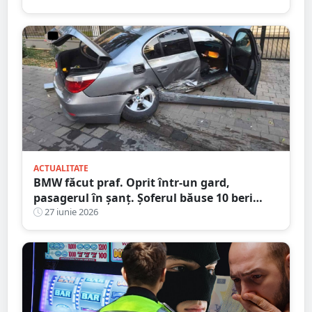
ACTUALITATE
BMW făcut praf. Oprit într-un gard,
pasagerul în șanț. Șoferul băuse 10 beri
înainte să urce la volan
27 iunie 2026