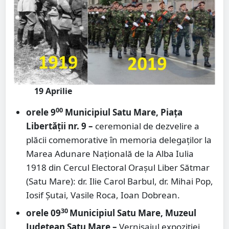
19 Aprilie
00
orele 9
Municipiul Satu Mare, Piața
Libertății nr. 9 –
ceremonial de dezvelire a
plăcii comemorative în memoria delegaților la
Marea Adunare Națională de la Alba Iulia
1918 din Cercul Electoral Orașul Liber Sătmar
(Satu Mare): dr. Ilie Carol Barbul, dr. Mihai Pop,
Iosif Șutai, Vasile Roca, Ioan Dobrean.
30
orele 09
Municipiul Satu Mare, Muzeul
Județean Satu Mare –
Vernisajul expoziției