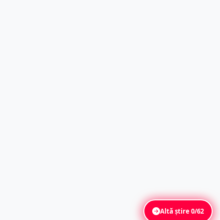
Altă știre
0/62