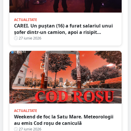
ACTUALITATE
CAREI. Un puștan (16) a furat salariul unui
șofer dintr-un camion, apoi a risipit
aproape toți banii la păcănele
27 iunie 2026
ACTUALITATE
Weekend de foc la Satu Mare. Meteorologii
au emis Cod roșu de caniculă
27 iunie 2026