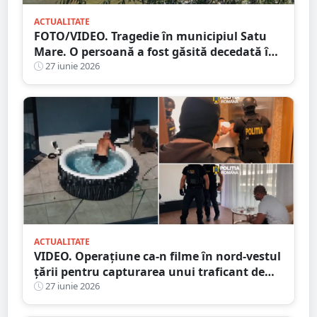
ACTUALITATE
FOTO/VIDEO. Tragedie în municipiul Satu
Mare. O persoană a fost găsită decedată în
râul Someș, sub Podul Decebal
27 iunie 2026
ACTUALITATE
VIDEO. Operațiune ca-n filme în nord-vestul
țării pentru capturarea unui traficant de
droguri
27 iunie 2026