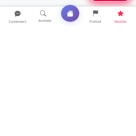
Anchete
Comentarii
Politică
Necitite
Ultimele articole
Mamă de doar 36 de ani, măcinată de
cancer. Doi copii luptă ...
21 ore • Locale
Un sătmărean acuză un centru medical că i-
a anulat consultaț...
20 ore • Locale
TRAGEDIE. Un tânăr român de doar 19 ani a
murit în timp ce c...
19 ore • Locale