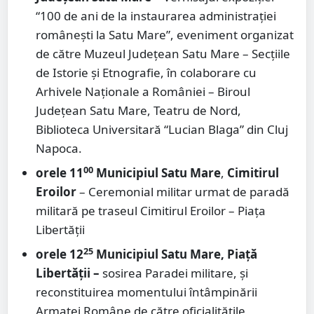
“100 de ani de la instaurarea administrației
românești la Satu Mare”, eveniment organizat
de către Muzeul Județean Satu Mare – Secțiile
de Istorie și Etnografie, în colaborare cu
Arhivele Naționale a României – Biroul
Județean Satu Mare, Teatru de Nord,
Biblioteca Universitară “Lucian Blaga” din Cluj
Napoca.
00
orele 11
Municipiul Satu Mare
,
Cimitirul
Eroilor
– Ceremonial militar urmat de paradă
militară pe traseul Cimitirul Eroilor – Piața
Libertății
25
orele 12
Municipiul Satu Mare, Piață
Libertății
–
sosirea Paradei militare, și
reconstituirea momentului întâmpinării
Armatei Române de către oficialitățile