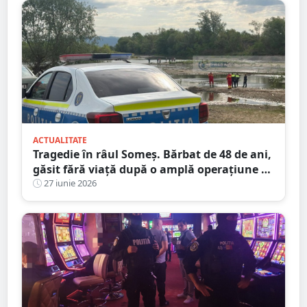
ACTUALITATE
Tragedie în râul Someș. Bărbat de 48 de ani,
găsit fără viață după o amplă operațiune de
căutare cu scafandri și bărci de intervenție
27 iunie 2026