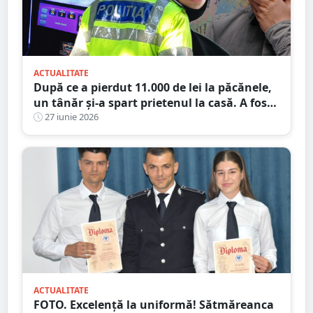
ACTUALITATE
După ce a pierdut 11.000 de lei la păcănele,
un tânăr și-a spart prietenul la casă. A fost
condamnat, dar a plecat acasă
27 iunie 2026
ACTUALITATE
FOTO. Excelență la uniformă! Sătmăreanca