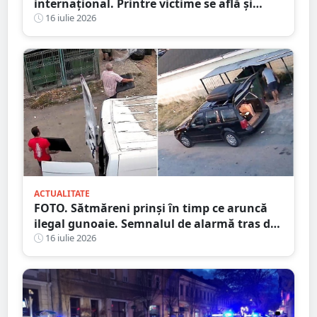
internațional. Printre victime se află și
persoane din județul Satu Mare
16 iulie 2026
ACTUALITATE
FOTO. Sătmăreni prinși în timp ce aruncă
ilegal gunoaie. Semnalul de alarmă tras de
Primărie
16 iulie 2026