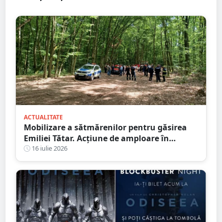
ACTUALITATE
Mobilizare a sătmărenilor pentru găsirea
Emiliei Tătar. Acțiune de amploare în
Homoroade
16 iulie 2026