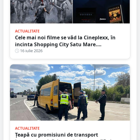
ACTUALITATE
Cele mai noi filme se văd la Cineplexx, în
incinta Shopping City Satu Mare.
Blockbuster Night: Odiseea
16 iulie 2026
ACTUALITATE
Țeapă cu promisiuni de transport