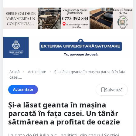
Acasă
•
Actualitate
•
Și-a lăsat geanta în mașina parcată în fața
casei....
Salvează
Actualitate
Și-a lăsat geanta în mașina
parcată în fața casei. Un tânăr
sătmărean a profitat de ocazie
La data de 01 iulie a.c., polițiștii din cadrul Secției