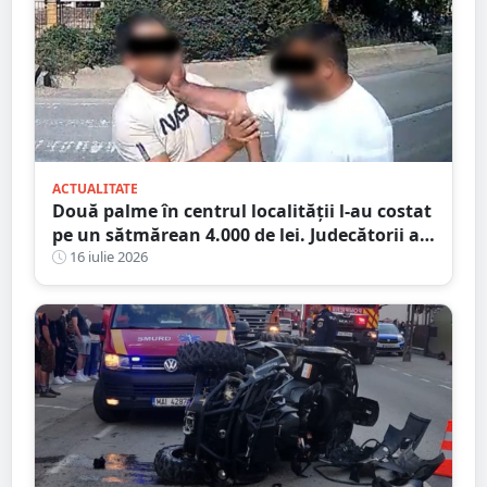
ACTUALITATE
Două palme în centrul localității l-au costat
pe un sătmărean 4.000 de lei. Judecătorii au
refuzat să îl lase fără condamnare penală
16 iulie 2026