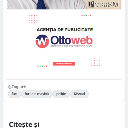
Tag-uri:
furt
furt din mașină
poliție
Tășnad
Citește și