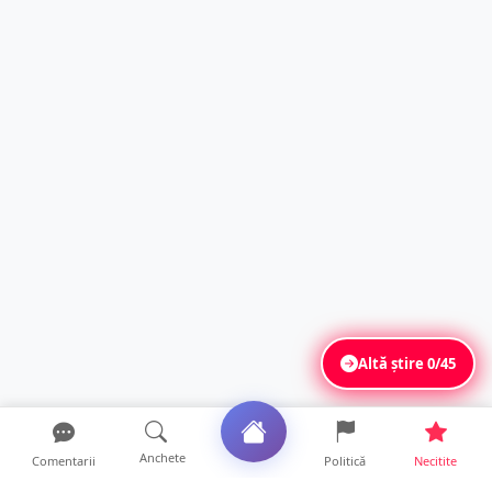
Altă știre
0/45
Anchete
Comentarii
Politică
Necitite