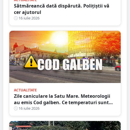
Sătmăreancă dată dispărută. Polițiștii vă
cer ajutorul
16 iulie 2026
ACTUALITATE
Zile caniculare la Satu Mare. Meteorologii
au emis Cod galben. Ce temperaturi sunt
așteptate și când expiră avertizarea meteo
16 iulie 2026