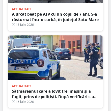
ACTUALITATE
A urcat beat pe ATV cu un copil de 7 ani. S-a
răsturnat într-o curbă, în județul Satu Mare
15 iulie 2026
ACTUALITATE
Sătmăreanul care a lovit trei mașini și a
fugit, prins de polițiști. După verificări s-a
ales și cu dosar penal
15 iulie 2026