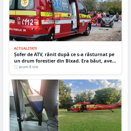
ACTUALITATE
Șofer de ATV, rănit după ce s-a răsturnat pe
un drum forestier din Bixad. Era băut, avea
permisul anulat, iar vehiculul nu era
acum 8 ore
înmatriculat