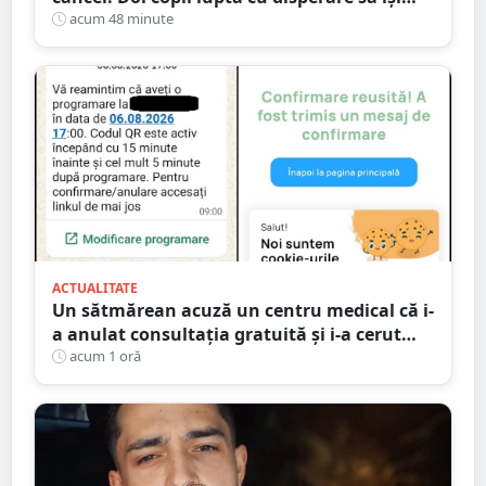
salveze mama: „Nu o lăsați să se stingă”
acum 48 minute
ACTUALITATE
Un sătmărean acuză un centru medical că i-
a anulat consultația gratuită și i-a cerut
250 de lei pentru aceeași programare
acum 1 oră