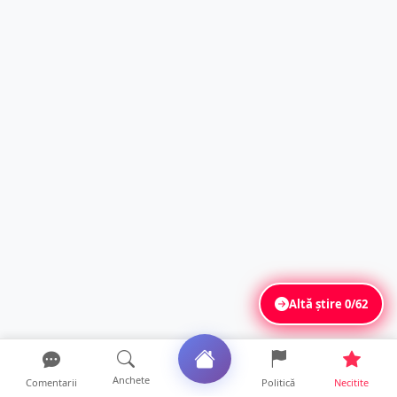
Altă știre
0/62
Anchete
Comentarii
Politică
Necitite