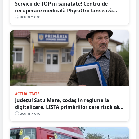
Servicii de TOP în sănătate! Centru de
recuperare medicală PhysiOro lansează
Divizia medicală PhysiOro
acum 5 ore
ACTUALITATE
Județul Satu Mare, codaș în regiune la
digitalizare. LISTA primăriilor care riscă să
piardă bani de la buget
acum 7 ore