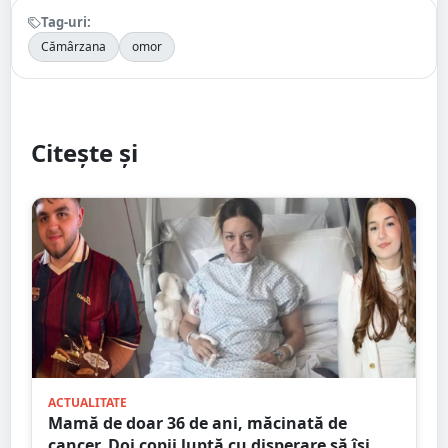
Tag-uri:
Cămârzana
omor
Citește și
ACTUALITATE
Mamă de doar 36 de ani, măcinată de
cancer. Doi copii luptă cu disperare să își