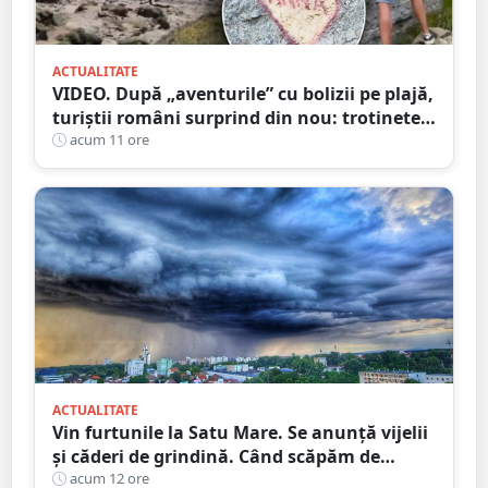
ACTUALITATE
VIDEO. După „aventurile” cu bolizii pe plajă,
turiștii români surprind din nou: trotinete
pe Bucegi și declarații de dragoste pe stânci
acum 11 ore
ACTUALITATE
Vin furtunile la Satu Mare. Se anunță vijelii
și căderi de grindină. Când scăpăm de
caniculă
acum 12 ore