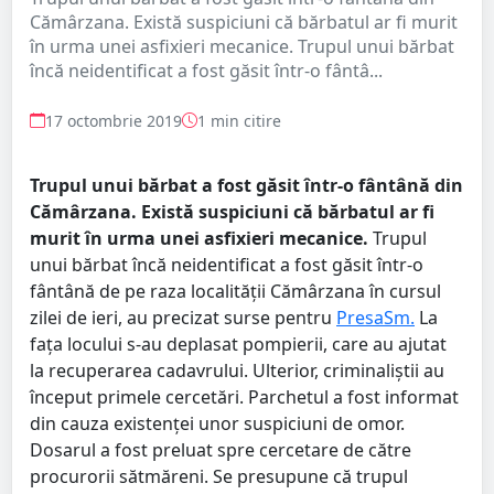
Cămârzana. Există suspiciuni că bărbatul ar fi murit
în urma unei asfixieri mecanice. Trupul unui bărbat
încă neidentificat a fost găsit într-o fântâ...
17 octombrie 2019
1 min citire
Trupul unui bărbat a fost găsit într-o fântână din
Cămârzana. Există suspiciuni că bărbatul ar fi
murit în urma unei asfixieri mecanice.
Trupul
unui bărbat încă neidentificat a fost găsit într-o
fântână de pe raza localității Cămârzana în cursul
zilei de ieri, au precizat surse pentru
PresaSm.
La
fața locului s-au deplasat pompierii, care au ajutat
la recuperarea cadavrului. Ulterior, criminaliștii au
început primele cercetări. Parchetul a fost informat
din cauza existenței unor suspiciuni de omor.
Dosarul a fost preluat spre cercetare de către
procurorii sătmăreni. Se presupune că trupul