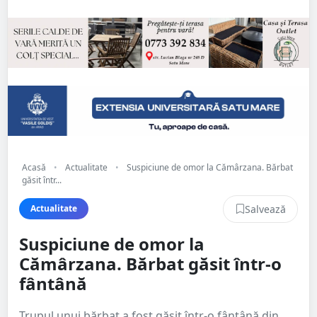
Acasă
•
Actualitate
•
Suspiciune de omor la Cămârzana. Bărbat
găsit într...
Salvează
Actualitate
Suspiciune de omor la
Cămârzana. Bărbat găsit într-o
fântână
Trupul unui bărbat a fost găsit într-o fântână din