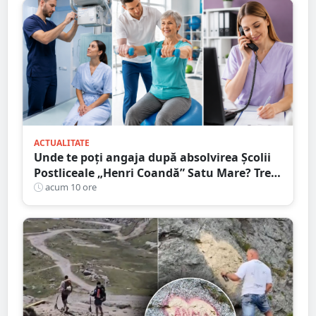
ACTUALITATE
Unde te poți angaja după absolvirea Școlii
Postliceale „Henri Coandă” Satu Mare? Trei
calificări medicale, numeroase oportunități
acum 10 ore
de carieră