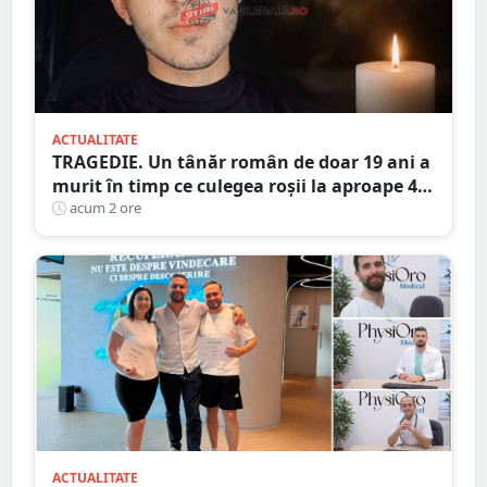
ACTUALITATE
TRAGEDIE. Un tânăr român de doar 19 ani a
murit în timp ce culegea roșii la aproape 40
de grade Celsius,în Italia
acum 2 ore
ACTUALITATE