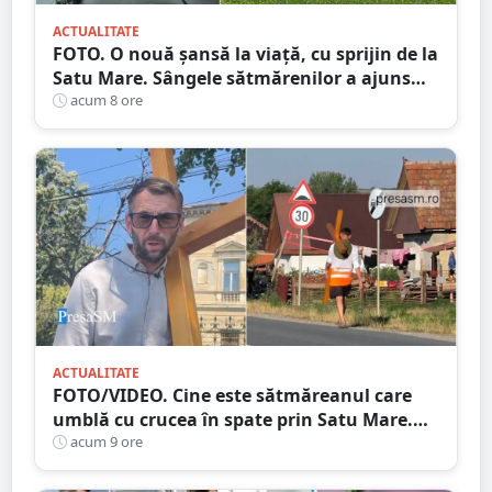
ACTUALITATE
FOTO. O nouă șansă la viață, cu sprijin de la
Satu Mare. Sângele sătmărenilor a ajuns
într-o misiune contra cronometru pentru
acum 8 ore
un transplant hepatic
ACTUALITATE
FOTO/VIDEO. Cine este sătmăreanul care
umblă cu crucea în spate prin Satu Mare.
De ce face acest gest
acum 9 ore