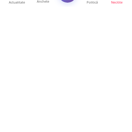
Anchete
Actualitate
Politică
Necitite
Ultimele articole
FOTO/VIDEO. Accident cumplit! Impact
frontal între un TIR și...
16 ore • Locale
FOTO. Nebunie de arome în centrul
Sătmarului! Nazar Kebab Ho...
15 ore • Locale
La ce ore va putea fi observată eclipsa de
soare la Satu Mar...
12 ore • Life
FOTO/VIDEO. Controale „reinstituite”
temporar la frontiera c...