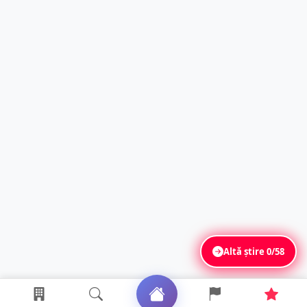
Altă știre
0/58