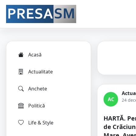
Acasă
Actualitate
Anchete
Actua
AC
24 dec
Politică
HARTĂ. Per
Life & Style
de Crăciun
Mare. Aver