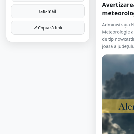
Avertizare
E-mail
meteorolo
Administrația N
Copiază link
Meteorologie a
de tip nowcasti
joasă a județulu