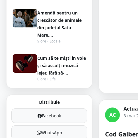
Amendă pentru un
crescător de animale
din județul Satu
Mare....
9 ore • Locale
Cum să te miști în voie
și să asculți muzică
lejer, fără să-...
0 ore • Life
Distribuie
Actua
AC
Facebook
3 mai 
WhatsApp
Cod Galben