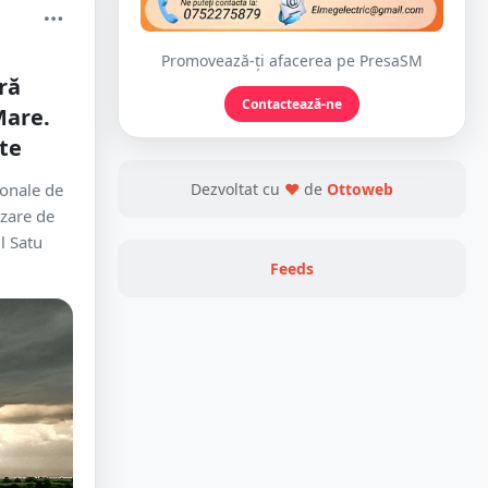
Promovează-ți afacerea pe PresaSM
ră
Contactează-ne
Mare.
ate
ionale de
Dezvoltat cu
❤
de
Ottoweb
izare de
l Satu
Feeds