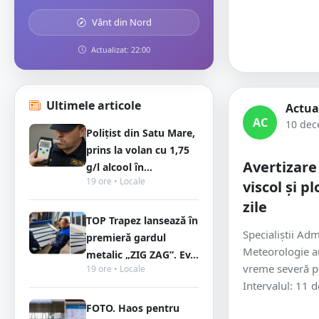
Vânt din Nord
Actualizat: 22:00
Ultimele articole
Actua
AC
10 dec
Polițist din Satu Mare,
prins la volan cu 1,75
Avertizare
g/l alcool în...
19 ore • Locale
viscol și p
zile
TOP Trapez lansează în
Specialiștii Adm
premieră gardul
Meteorologie au
metalic „ZIG ZAG”. Ev...
vreme severă pe
19 ore • Locale
Intervalul: 11 d
FOTO. Haos pentru