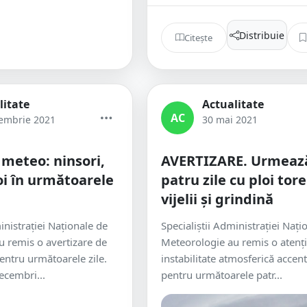
Distribuie
Citește
litate
Actualitate
AC
embrie 2021
30 mai 2021
 meteo: ninsori,
AVERTIZARE. Urmeaz
loi în următoarele
patru zile cu ploi tore
vijelii și grindină
inistrației Naționale de
Specialiștii Administrației Nați
 remis o avertizare de
Meteorologie au remis o atenț
ntru următoarele zile.
instabilitate atmosferică accen
ecembri...
pentru următoarele patr...