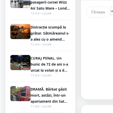
pasagerii cursei Wizz
Air Satu Mare – Lond...
Citește
13 ore • Locale
Distracție scumpă la
grătar. Sătmăreanul s-
a ales cu o amend...
13 ore • Locale
CURAJ PENAL. Un
bunic de 72 de ani s-a
urcat la volan și a d...
13 ore • Locale
DRAMĂ. Bărbat găsit
mort, astăzi, într-un
apartament din Sat...
11 ore • Locale