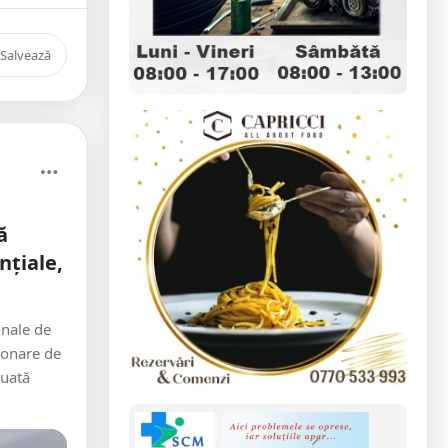
Salvează
ă
nțiale,
onale de
ionare de
tuată