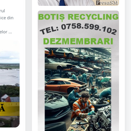
rul
ice din
lor ...