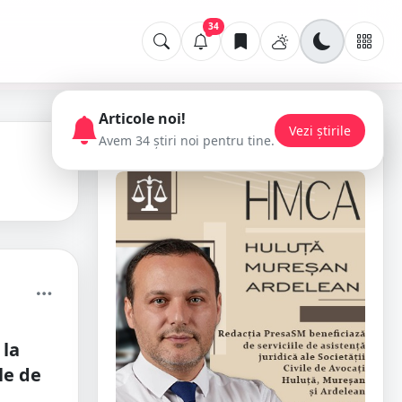
34
Articole noi!
Vezi știrile
Avem 34 știri noi pentru tine.
📢 Publicitate
 la
le de