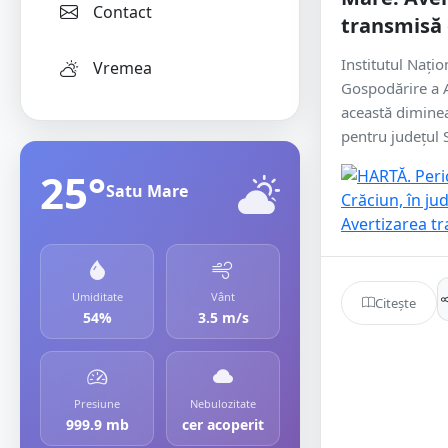
Contact
transmisă 
Institutul Națio
Vremea
Gospodărire a A
această diminea
pentru județul S
25°
Satu Mare
Umiditate
Vânt
Citește
54%
3.5 m/s
Presiune
Nebulozitate
999.9 mb
cer acoperit