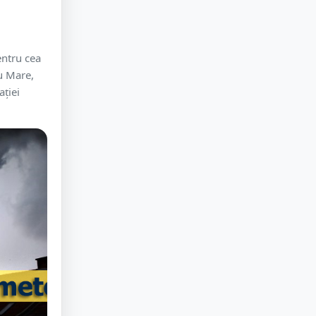
entru cea
u Mare,
ației