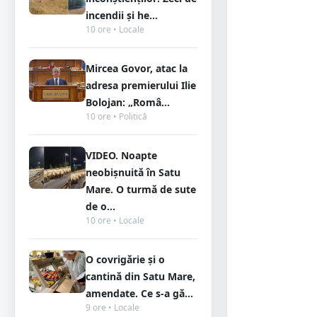
incendii și he...
10 ore • Locale
Mircea Govor, atac la
adresa premierului Ilie
Bolojan: „Româ...
10 ore • Politică
VIDEO. Noapte
neobișnuită în Satu
Mare. O turmă de sute
de o...
10 ore • Locale
O covrigărie și o
cantină din Satu Mare,
amendate. Ce s-a gă...
9 ore • Locale