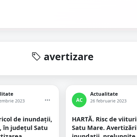
avertizare
litate
Actualitate
AC
embrie 2023
26 februarie 2023
icol de inundații,
HARTĂ. Risc de viituri
, în județul Satu
Satu Mare. Avertizări
tizarea
inundații, prelungite