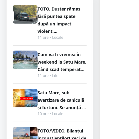
FOTO. Duster rămas
fără puntea spate
după un impact
violent....
11 ore • Locale
Cum va fi vremea în
weekend la Satu Mare.
Când scad temperat...
11 ore • Life
Satu Mare, sub
avertizare de caniculă
și furtuni. Se anunță ...
10 ore • Locale
FOTO/VIDEO. Bilanțul
inconștienților! Zeci de