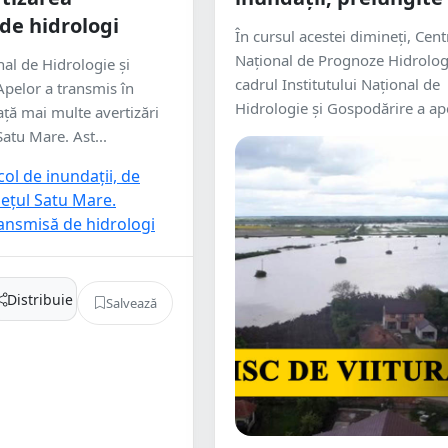
de hidrologi
În cursul acestei dimineți, Cent
Național de Prognoze Hidrolog
nal de Hidrologie și
cadrul Institutului Național de
pelor a transmis în
Hidrologie și Gospodărire a ape
ță mai multe avertizări
atu Mare. Ast...
Distribuie
Salvează