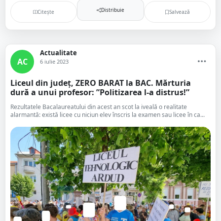
Distribuie
Citește
Salvează
Actualitate
AC
6 iulie 2023
Liceul din județ, ZERO BARAT la BAC. Mărturia
dură a unui profesor: ”Politizarea l-a distrus!”
Rezultatele Bacalaureatului din acest an scot la iveală o realitate
alarmantă: există licee cu niciun elev înscris la examen sau licee în ca...