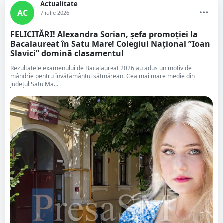
Actualitate
AC
7 iulie 2026
FELICITĂRI! Alexandra Sorian, șefa promoției la
Bacalaureat în Satu Mare! Colegiul Național ”Ioan
Slavici” domină clasamentul
Rezultatele examenului de Bacalaureat 2026 au adus un motiv de
mândrie pentru învățământul sătmărean. Cea mai mare medie din
județul Satu Ma...