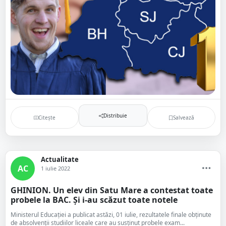
Distribuie
Citește
Salvează
Actualitate
AC
1 iulie 2022
GHINION. Un elev din Satu Mare a contestat toate
probele la BAC. Și i-au scăzut toate notele
Ministerul Educației a publicat astăzi, 01 iulie, rezultatele finale obținute
de absolvenții studiilor liceale care au susținut probele exam...