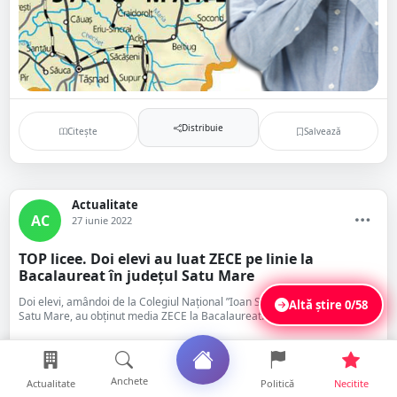
Distribuie
Citește
Salvează
Actualitate
AC
27 iunie 2022
TOP licee. Doi elevi au luat ZECE pe linie la
Bacalaureat în județul Satu Mare
Doi elevi, amândoi de la Colegiul Național ”Ioan Slavici” din municipiul
Altă știre
0/58
Satu Mare, au obținut media ZECE la Bacalaureat. Pe locul al treile...
Distribuie
Citește
Salvează
Anchete
Actualitate
Politică
Necitite