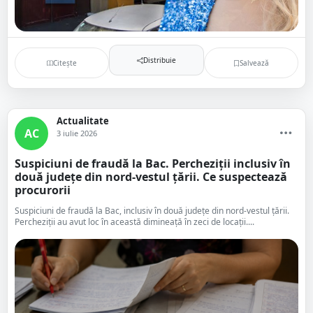
Distribuie
Citește
Salvează
Actualitate
AC
3 iulie 2026
Suspiciuni de fraudă la Bac. Percheziții inclusiv în
două județe din nord-vestul țării. Ce suspectează
procurorii
Suspiciuni de fraudă la Bac, inclusiv în două județe din nord-vestul țării.
Percheziții au avut loc în această dimineață în zeci de locații....