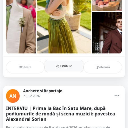
Distribuie
Citește
Salvează
Anchete și Reportaje
AN
7 iulie 2026
INTERVIU | Prima la Bac în Satu Mare, după
podiumurile de modă și scena muzicii: povestea
Alexandrei Sorian
Rezultatele examenului de Bacalaureat 2026 au adus un motiv de