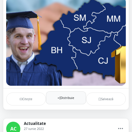
Distribuie
Citește
Salvează
Actualitate
AC
27 iunie 2022