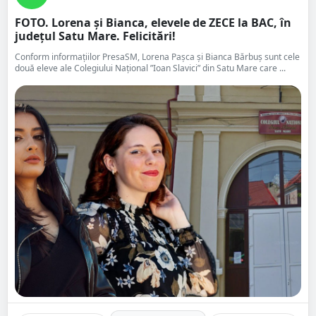
FOTO. Lorena și Bianca, elevele de ZECE la BAC, în
județul Satu Mare. Felicitări!
Conform informațiilor PresaSM, Lorena Pașca și Bianca Bărbuș sunt cele
două eleve ale Colegiului Național ”Ioan Slavici” din Satu Mare care ...