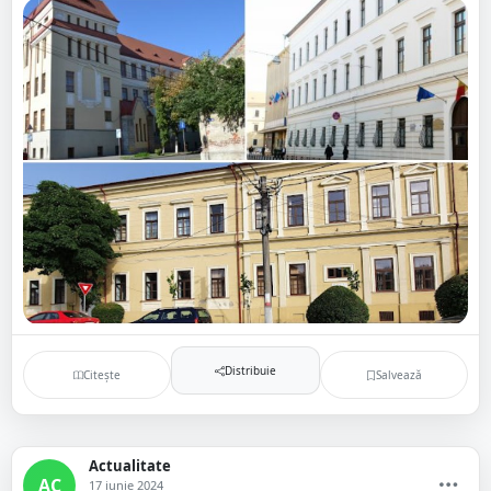
Distribuie
Citește
Salvează
Actualitate
AC
17 iunie 2024