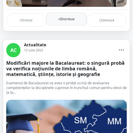
Distribuie
Citește
Salvează
Actualitate
AC
12 iulie 2022
Modificări majore la Bacalaureat: o singură probă
va verifica noțiunile de limba română,
matematică, științe, istorie și geografie
Examenul de Bacalaureat va avea o probă scrisă de evaluarea
competenţelor la disciplinele cuprinse în trunchiul comun pentru elevii de
la to...