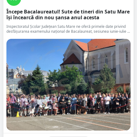
Începe Bacalaureatul! Sute de tineri din Satu Mare
își încearcă din nou șansa anul acesta
Inspectoratul Școlar Județean Satu Mare ne oferă primele date privind
desfășurarea examenului național de Bacalaureat, sesiunea iunie-iulie ...