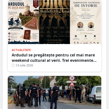
ACTUALITATE
Ardudul se pregătește pentru cel mai mare
weekend cultural al verii. Trei evenimente
majore vor transforma orașul într-o
13 iulie 2026
capitală a istoriei vii