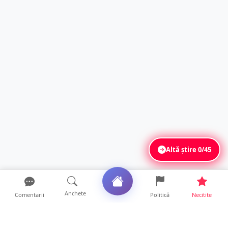
Altă știre
0/45
Anchete
Comentarii
Politică
Necitite