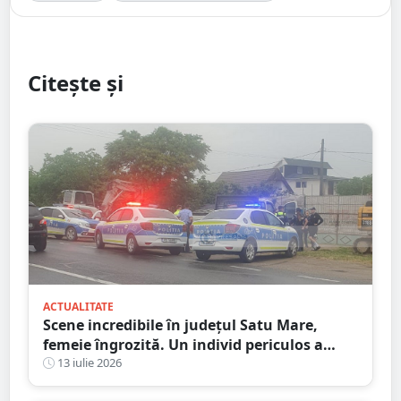
Citește și
ACTUALITATE
Scene incredibile în județul Satu Mare,
femeie îngrozită. Un individ periculos a
făcut praf Codul Penal
13 iulie 2026