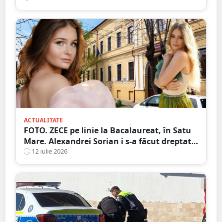
ACTUALITATE
FOTO. ZECE pe linie la Bacalaureat, în Satu
Mare. Alexandrei Sorian i s-a făcut dreptate
după contestații
12 iulie 2026