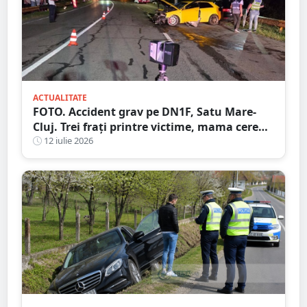
ACTUALITATE
FOTO. Accident grav pe DN1F, Satu Mare-
Cluj. Trei frați printre victime, mama cere
ajutorul martorilor
12 iulie 2026