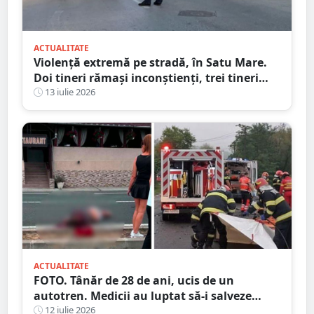
ACTUALITATE
Violență extremă pe stradă, în Satu Mare.
Doi tineri rămași inconștienți, trei tineri
reținuți, astăzi
13 iulie 2026
ACTUALITATE
FOTO. Tânăr de 28 de ani, ucis de un
autotren. Medicii au luptat să-i salveze
viața, dar fără succes, în județul vecin
12 iulie 2026