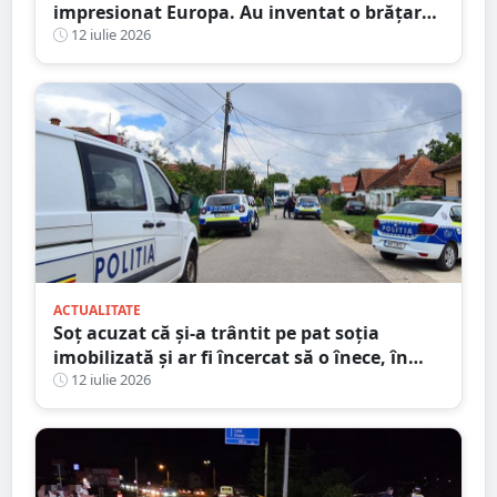
impresionat Europa. Au inventat o brățară
inteligentă pentru colegii nevăzători
12 iulie 2026
ACTUALITATE
Soț acuzat că și-a trântit pe pat soția
imobilizată și ar fi încercat să o înece, în
județul Satu Mare
12 iulie 2026