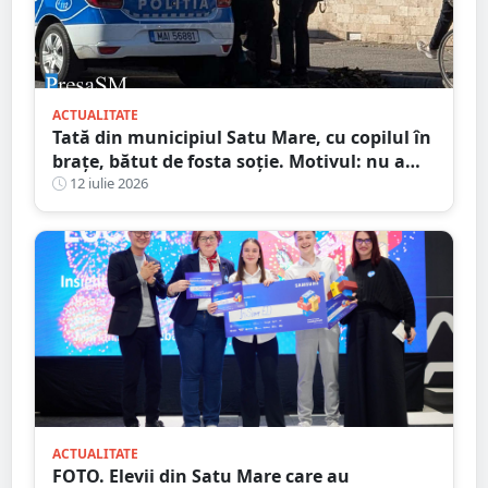
ACTUALITATE
Tată din municipiul Satu Mare, cu copilul în
brațe, bătut de fosta soție. Motivul: nu a
vrut să meargă în excursie
12 iulie 2026
ACTUALITATE
FOTO. Elevii din Satu Mare care au