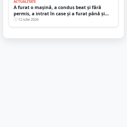
ACTUALITATE
A furat o mașină, a condus beat și fără
permis, a intrat în case și a furat până și
brazi ornamentali. Faptele unui minor din
12 iulie 2026
Satu Mare