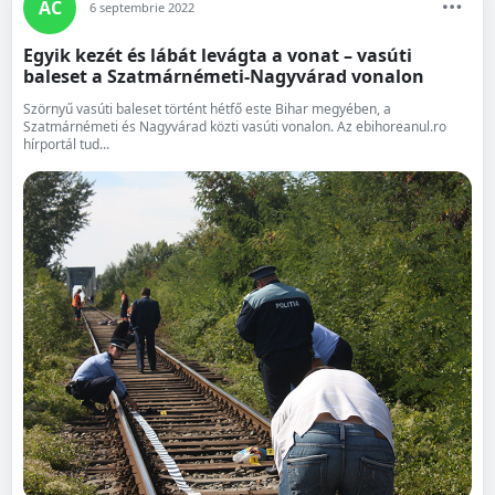
AC
6 septembrie 2022
Egyik kezét és lábát levágta a vonat – vasúti
baleset a Szatmárnémeti-Nagyvárad vonalon
Szörnyű vasúti baleset történt hétfő este Bihar megyében, a
Szatmárnémeti és Nagyvárad közti vasúti vonalon. Az ebihoreanul.ro
hírportál tud...