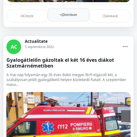
Distribuie
Citește
Salvează
Actualitate
AC
5 septembrie 2022
Gyalogátlelőn gázoltak el két 16 éves diákot
Szatmárnémetiben
A mai nap folyamán egy 36 éves Bákó megyei férfi elgázolt két, a
szabályosan jelölt gyalogátkelő-helyen közlekedő fiatalt. A szeptember
máso...