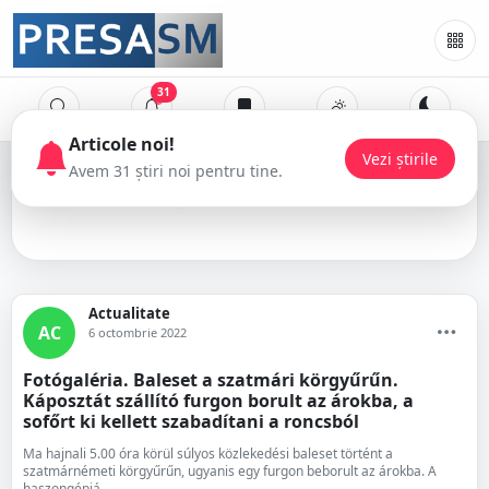
31
baleset
Actualitate
AC
6 octombrie 2022
Fotógaléria. Baleset a szatmári körgyűrűn.
Káposztát szállító furgon borult az árokba, a
sofőrt ki kellett szabadítani a roncsból
Ma hajnali 5.00 óra körül súlyos közlekedési baleset történt a
szatmárnémeti körgyűrűn, ugyanis egy furgon beborult az árokba. A
haszongépjá...