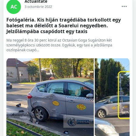
Actualitate
AC
3 octombrie 2022
Fotógaléria. Kis híján tragédiába torkollott egy
baleset ma délelőtt a Soarelui negyedben.
Jelzőlámpába csapódott egy taxis
Ma reggel 8 óra 30 perc körül az Octavian Goga Sugárúton két
személygépkocsi ütközött össze. Egyikük, egy taxi a jelzőlámpa
oszlopának csapó...