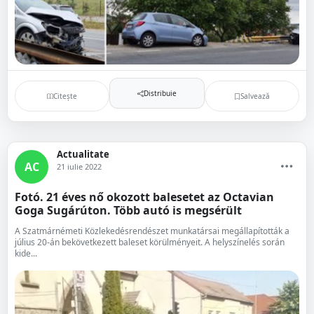
Distribuie
Citește
Salvează
Actualitate
AC
21 iulie 2022
Fotó. 21 éves nő okozott balesetet az Octavian
Goga Sugárúton. Több autó is megsérült
A Szatmárnémeti Közlekedésrendészet munkatársai megállapították a
július 20-án bekövetkezett baleset körülményeit. A helyszínelés során
kide...