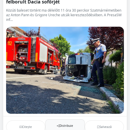
felborult Dacia sofőrjét
Közúti baleset történt ma délelőtt 11 óra 30 perckor Szatmárnémetiben
az Anton Pann és Grigore Ureche utcák kereszteződésében. A PresaSM
inf...
Distribuie
Citește
Salvează