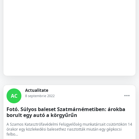
Actualitate
AC
8 septembrie 2022
Fotó. Súlyos baleset Szatmárnémetiben: árokba
borult egy autó a körgyűrűn
A Szamos Katasztrófavédelmi Felügyelőség munkatársait csütörtökön 14
órakor egy közlekedési balesethez riasztották miután egy gépkocsi
felbo...