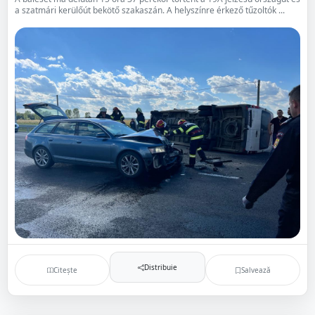
a szatmári kerülőút bekötő szakaszán. A helyszínre érkező tűzoltók ...
Distribuie
Citește
Salvează