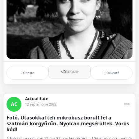
Distribuie
Citește
Salvează
Actualitate
AC
12 septembrie 2022
Fotó. Utasokkal teli mikrobusz borult fel a
szatmári körgyűrűn. Nyolcan megsérültek. Vörös
kód!
A baleset ma délután 15 óra 37 perckor történt a 19A jelzésű országút és