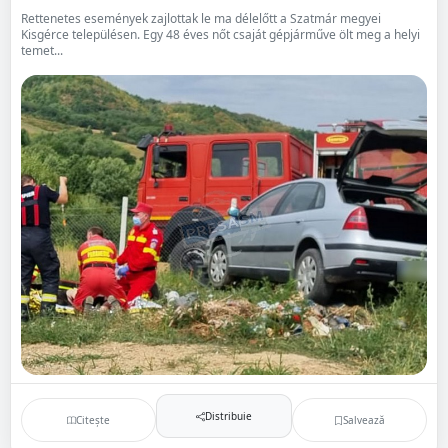
Rettenetes események zajlottak le ma délelőtt a Szatmár megyei
Kisgérce településen. Egy 48 éves nőt csaját gépjárműve ölt meg a helyi
temet...
Distribuie
Citește
Salvează