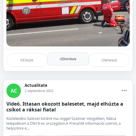
Distribuie
Citește
Salvează
Actualitate
AC
2 septembrie 2022
Videó. Ittasan okozott balesetet, majd elhúzta a
csíkot a ráksai fiatal
Közlekedési baleset történt ma reggel Szatmár megyében, Ráksa
településen a DN19-es országúton.A PresaSM információi szerint, a
helyszínre é...