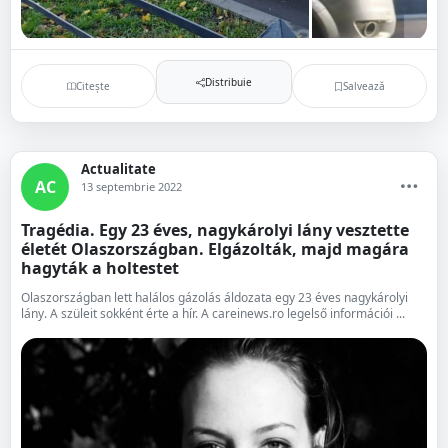
Distribuie
Citește
Salvează
Actualitate
AC
13 septembrie 2022
Tragédia. Egy 23 éves, nagykárolyi lány vesztette
életét Olaszországban. Elgázolták, majd magára
hagyták a holtestet
Olaszországban lett halálos gázolás áldozata egy 23 éves nagykárolyi
lány. A szüleit sokként érte a hír. A careinews.ro legelső információi ...