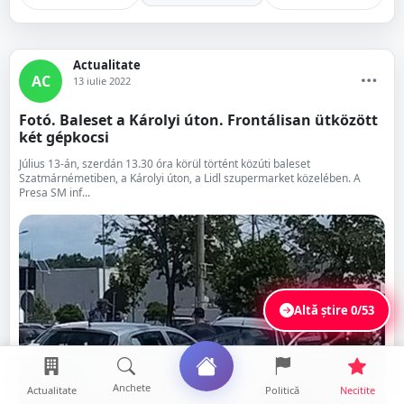
Actualitate
AC
13 iulie 2022
Fotó. Baleset a Károlyi úton. Frontálisan ütközött
két gépkocsi
Július 13-án, szerdán 13.30 óra körül történt közúti baleset
Szatmárnémetiben, a Károlyi úton, a Lidl szupermarket közelében. A
Presa SM inf...
Altă știre
0/53
Anchete
Actualitate
Politică
Necitite