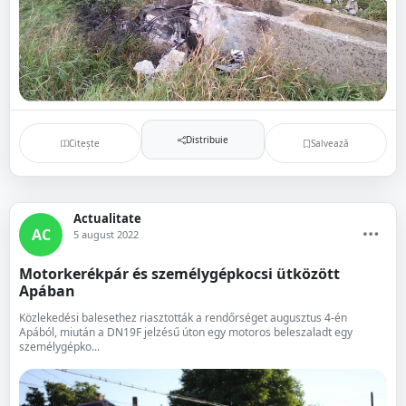
Distribuie
Citește
Salvează
Actualitate
AC
5 august 2022
Motorkerékpár és személygépkocsi ütközött
Apában
Közlekedési balesethez riasztották a rendőrséget augusztus 4-én
Apából, miután a DN19F jelzésű úton egy motoros beleszaladt egy
személygépko...