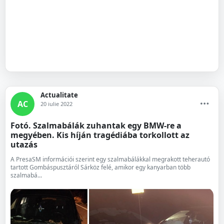
Actualitate
AC
20 iulie 2022
Fotó. Szalmabálák zuhantak egy BMW-re a
megyében. Kis híján tragédiába torkollott az
utazás
A PresaSM információi szerint egy szalmabálákkal megrakott teherautó
tartott Gombáspusztáról Sárköz felé, amikor egy kanyarban több
szalmabá...