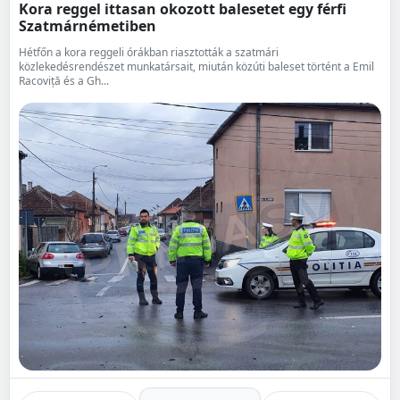
Kora reggel ittasan okozott balesetet egy férfi
Szatmárnémetiben
Hétfőn a kora reggeli órákban riasztották a szatmári
közlekedésrendészet munkatársait, miután közúti baleset történt a Emil
Racoviță és a Gh...