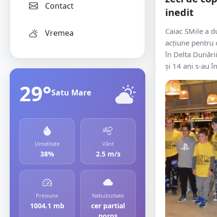
Contact
inedit
Caiac SMile a d
Vremea
acțiune pentru 
în Delta Dunării
și 14 ani s-au în
29°
Satu Mare
Umiditate
Vânt
38%
2.5 m/s
Presiune
Nebulozitate
1004.1 mb
cer partial
noros