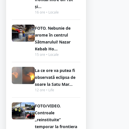
și...
16 ore • Locale
FOTO. Nebunie de
arome în centrul
Sătmarului! Nazar
Kebab Ho...
15 ore • Locale
La ce ore va putea fi
observată eclipsa de
soare la Satu Mar...
12 ore • Life
FOTO/VIDEO.
Controale
„reinstituite”
temporar la frontiera