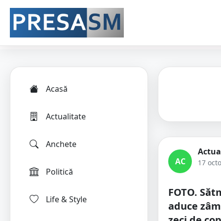
Acasă
Actualitate
Anchete
Actua
AC
17 oct
Politică
FOTO. Săt
Life & Style
aduce zâmb
zeci de cop