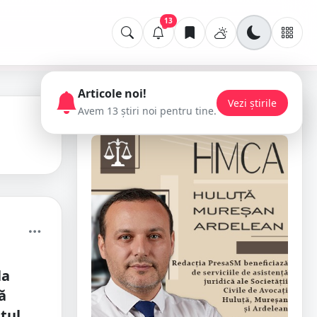
13
Articole noi!
Vezi știrile
Avem 13 știri noi pentru tine.
📢 Publicitate
la
ă
tul