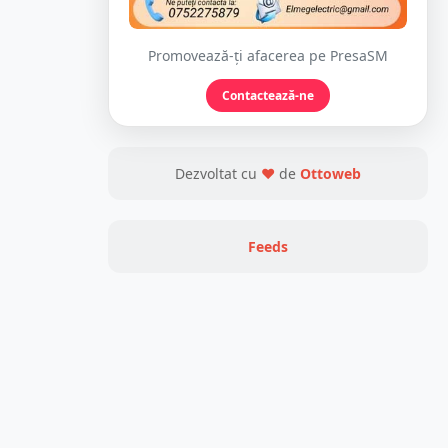
Promovează-ți afacerea pe PresaSM
Contactează-ne
Dezvoltat cu
❤
de
Ottoweb
Feeds