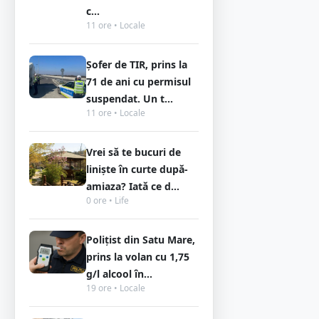
c...
11 ore • Locale
Șofer de TIR, prins la
71 de ani cu permisul
suspendat. Un t...
11 ore • Locale
Vrei să te bucuri de
liniște în curte după-
amiaza? Iată ce d...
0 ore • Life
Polițist din Satu Mare,
prins la volan cu 1,75
g/l alcool în...
19 ore • Locale