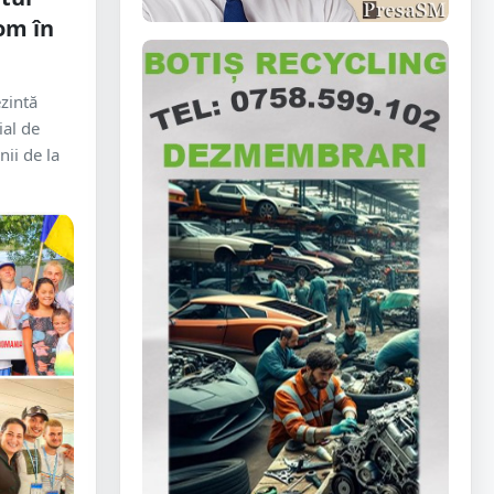
om în
zintă
al de
nii de la