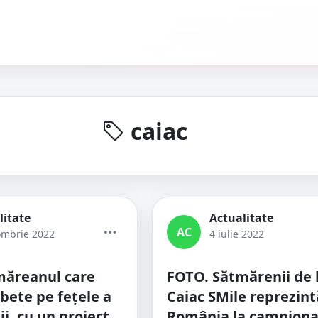
caiac
litate
Actualitate
AC
ombrie 2022
4 iulie 2022
măreanul care
FOTO. Sătmărenii de 
ete pe fețele a
Caiac SMile reprezint
ii, cu un proiect
România la campiona