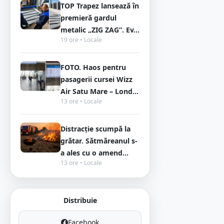
TOP Trapez lansează în
premieră gardul
metalic „ZIG ZAG”. Ev...
19 ore • Locale
FOTO. Haos pentru
pasagerii cursei Wizz
Air Satu Mare – Lond...
13 ore • Locale
Distracție scumpă la
grătar. Sătmăreanul s-
a ales cu o amend...
13 ore • Locale
Distribuie
Facebook