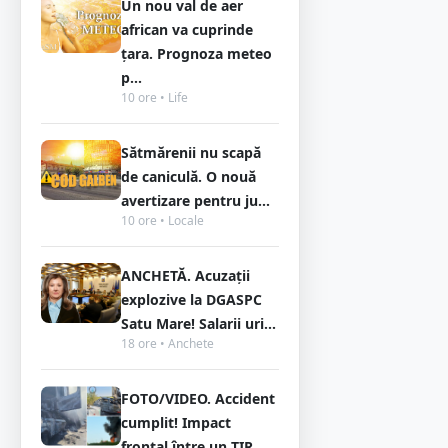
Un nou val de aer
african va cuprinde
țara. Prognoza meteo
p...
10 ore • Life
Sătmărenii nu scapă
de caniculă. O nouă
avertizare pentru ju...
10 ore • Locale
ANCHETĂ. Acuzații
explozive la DGASPC
Satu Mare! Salarii uri...
18 ore • Anchete
FOTO/VIDEO. Accident
cumplit! Impact
frontal între un TIR