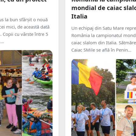
mondial de caiac slal
Italia
us la bun sfârșit o nouă
cei mici, de această dată
Un echipaj din Satu Mare repre
. Copii cu vârste între 5
România la campionatul mondi
...
caiac slalom din Italia. Sătmăre
Caiac SMile se află în Penin...