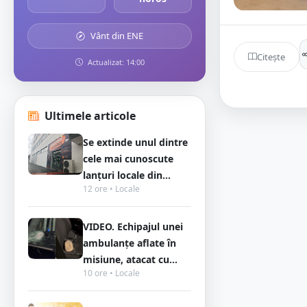
Vânt din ENE
Citește
Actualizat: 14:00
Ultimele articole
Se extinde unul dintre
cele mai cunoscute
lanțuri locale din...
12 ore • Locale
VIDEO. Echipajul unei
ambulanțe aflate în
misiune, atacat cu...
10 ore • Locale