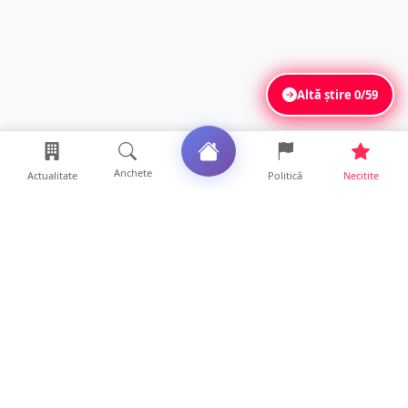
Altă știre
0/59
Anchete
Actualitate
Politică
Necitite
Ultimele articole
ANCHETĂ. Acuzații explozive la DGASPC
Satu Mare! Salarii uri...
18 ore • Anchete
FOTO/VIDEO. Accident cumplit! Impact
frontal între un TIR și...
16 ore • Locale