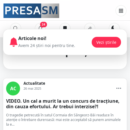
24
Articole noi!
Vezi știrile
Avem 24 știri noi pentru tine.
competiție
Actualitate
AC
26 mai 2025
VIDEO. Un cal a murit la un concurs de tracțiune,
din cauza efortului. Ar trebui interzise?!
O tragedie petrecută în satul Cormaia din Sângeorz-Băi readuce în
atenție o întrebare dureroasă: mai este acceptabil să punem animalele
la e...