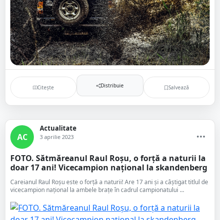
Distribuie
Citește
Salvează
Actualitate
AC
3 aprilie 2023
FOTO. Sătmăreanul Raul Roșu, o forță a naturii la
doar 17 ani! Vicecampion național la skandenberg
Careianul Raul Roșu este o forță a naturii! Are 17 ani și a câștigat titlul de
vicecampion național la ambele brațe în cadrul campionatului ...