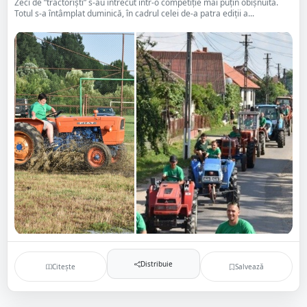
Zeci de ”tractoriști” s-au întrecut într-o competiție mai puțin obișnuită.
Totul s-a întâmplat duminică, în cadrul celei de-a patra ediții a...
Distribuie
Citește
Salvează