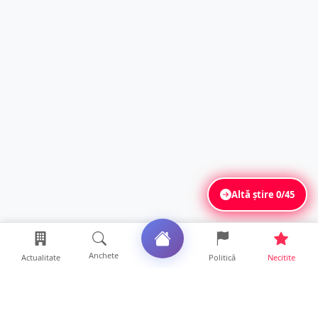
Altă știre
0/45
Anchete
Actualitate
Politică
Necitite
Ultimele articole