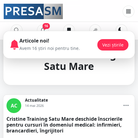
16
Articole noi!
Vezi știrile
Avem 16 știri noi pentru tine.
Cristine Training
Satu Mare
Actualitate
AC
14 mai 2026
Cristine Training Satu Mare deschide înscrierile
pentru cursuri în domeniul medical: infirmieri,
brancardieri, îngrijitori