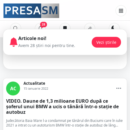
28
Articole noi!
Vezi știrile
Avem 28 știri noi pentru tine.
daune morale
Actualitate
AC
15 ianuarie 2022
VIDEO. Daune de 1,3 milioane EURO după ce
șoferul unui BMW a ucis o tânără într-o stație de
autobuz
Judecătoria Baia Mare l-a condamnat pe tânărul din Buciumi care în iulie
2021 a intrat cu un autoturism BMW într-o stație de autobuz de lâng...