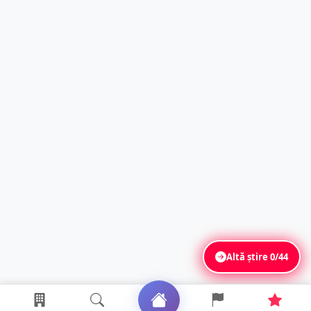
Altă știre
0/44