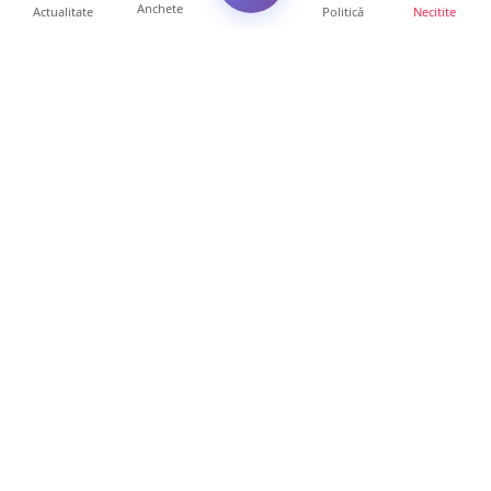
Anchete
Actualitate
Politică
Necitite
Ultimele articole
USR acuză: PSD face totul pentru ca
România să piardă miliar...
21 ore • Locale
Tot mai multe orașe reduc consumul de
energie electrică. Sat...
19 ore • Locale
ANCHETĂ | Directori de instituții din
subordinea Consiliului...
19 ore • Anchete
FOTO. Trei mașini de Poliție au înconjurat
un autobuz, în mu...