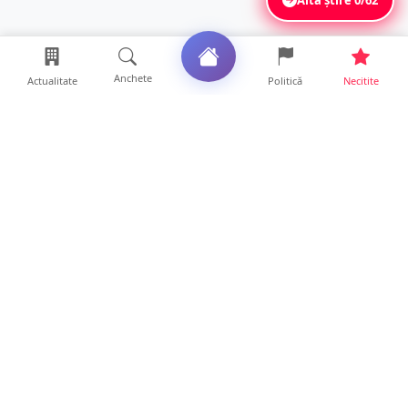
Anchete
Actualitate
Politică
Necitite
Ultimele articole
FOTO. Haos pentru pasagerii cursei Wizz Air
Satu Mare – Lond...
13 ore • Locale
Distracție scumpă la grătar. Sătmăreanul s-a
ales cu o amend...
13 ore • Locale
CURAJ PENAL. Un bunic de 72 de ani s-a
urcat la volan și a d...
13 ore • Locale