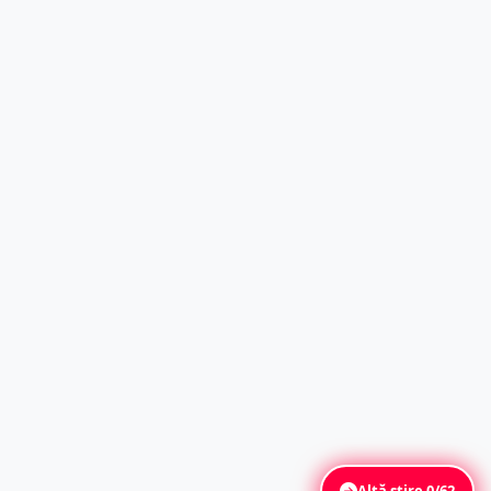
Altă știre
0/62