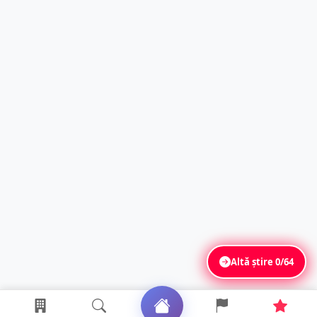
Altă știre
0/64