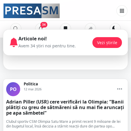
34
Articole noi!
Vezi știrile
Avem 34 știri noi pentru tine.
Adrian Piller
Politica
PO
12 mai 2026
Adrian Piller (USR) cere verificări la Olimpia: ”Banii
plătiți cu greu de sătmăreni să nu mai fie aruncați
pe apa sâmbetei”
Clubul sportiv CSM Olimpia Satu Mare a primit recent 9 milioane de lei
din bugetul local, însă decizia a stârnit reacții dure din partea opo...