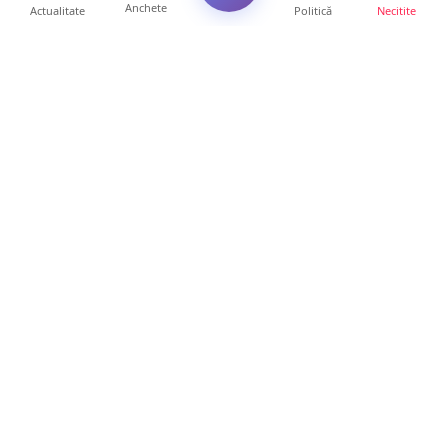
Anchete
Actualitate
Politică
Necitite
Ultimele articole
TOP Trapez lansează în premieră gardul
metalic „ZIG ZAG”. Ev...
19 ore • Locale
FOTO. Haos pentru pasagerii cursei Wizz Air
Satu Mare – Lond...
13 ore • Locale
Distracție scumpă la grătar. Sătmăreanul s-a
ales cu o amend...
13 ore • Locale
CURAJ PENAL. Un bunic de 72 de ani s-a
urcat la volan și a d...