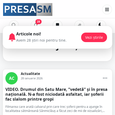
28
drum județean
Actualitate
AC
28 ianuarie 2026
VIDEO. Drumul din Satu Mare, ”vedetă” și în presa
națională. N-a fost niciodată asfaltat, iar șoferii
fac slalom printre gropi
Filmarea care arată calvarul prin care trec șoferii pentru a ajunge în
localitatea sătmăreană Sânmiclăuș a făcut zeci de mii de vizualizări,...