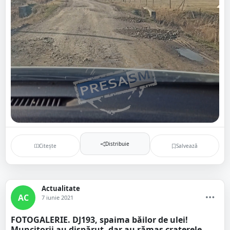
Distribuie
Citește
Salvează
Actualitate
AC
7 iunie 2021
FOTOGALERIE. DJ193, spaima băilor de ulei!
Muncitorii au dispărut, dar au rămas craterele