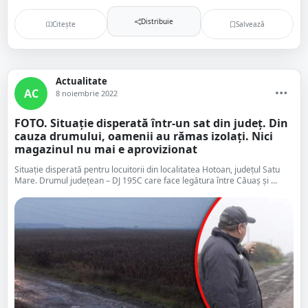
Distribuie
Citește
Salvează
Actualitate
AC
8 noiembrie 2022
FOTO. Situație disperată într-un sat din județ. Din
cauza drumului, oamenii au rămas izolați. Nici
magazinul nu mai e aprovizionat
Situație disperată pentru locuitorii din localitatea Hotoan, județul Satu
Mare. Drumul județean – DJ 195C care face legătura între Căuaș și ...