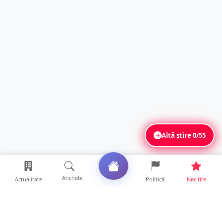
Altă știre
0/55
Anchete
Actualitate
Politică
Necitite
Ultimele articole