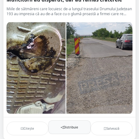
Miile de sătmăreni care locuiesc de-a lungul traseului Drumului Județean
193 au impresia că au de-a face cu o glumă proastă a firmei care re...
Distribuie
Citește
Salvează