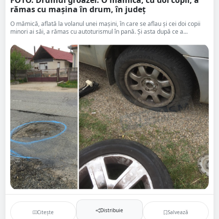
FOTO. Drumul groazei. O mămică, cu doi copii, a
rămas cu mașina în drum, în județ
O mămică, aflată la volanul unei mașini, în care se aflau și cei doi copii
minori ai săi, a rămas cu autoturismul în pană. Și asta după ce a...
Distribuie
Citește
Salvează