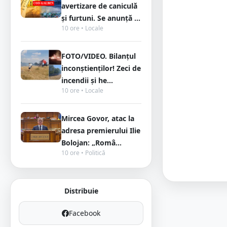
avertizare de caniculă
și furtuni. Se anunță ...
10 ore • Locale
FOTO/VIDEO. Bilanțul
inconștienților! Zeci de
incendii și he...
10 ore • Locale
Mircea Govor, atac la
adresa premierului Ilie
Bolojan: „Româ...
10 ore • Politică
Distribuie
Facebook