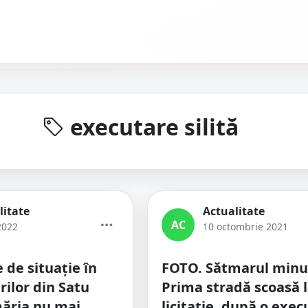
executare silită
litate
Actualitate
AC
2022
10 octombrie 2021
 de situație în
FOTO. Sătmarul minun
rilor din Satu
Prima stradă scoasă 
ăria nu mai
licitație, după o exec