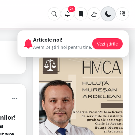
24
Articole noi!
Vezi știrile
Avem 24 știri noi pentru tine.
📢 Publicitate
ilor!
la
utare