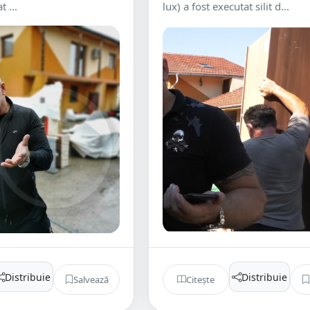
t ...
lux) a fost executat silit d...
Distribuie
Distribuie
Salvează
Citește