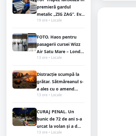
premieră gardul
metalic „ZIG ZAG”. Ev...
19 ore • Locale
FOTO. Haos pentru
pasagerii cursei Wizz
Air Satu Mare – Lond...
13 ore • Locale
Distracție scumpă la
grătar. Sătmăreanul s-
a ales cu o amend...
13 ore • Locale
CURAJ PENAL. Un
bunic de 72 de ani s-a
urcat la volan și a d...
13 ore • Locale