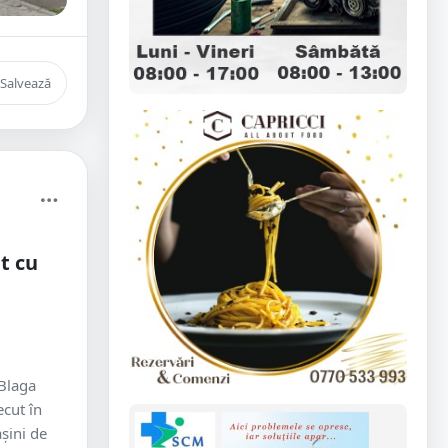
Salvează
t cu
Blaga
ecut în
șini de