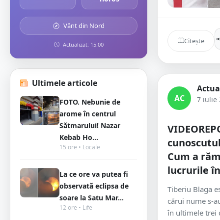
Vânt din Nord
Citește
Actualizat: 15:00
Ultimele articole
Actua
AC
7 iulie
FOTO. Nebunie de
arome în centrul
Sătmarului! Nazar
VIDEOREPO
Kebab Ho...
cunoscutul
15 ore • Locale
Cum a răma
lucrurile î
La ce ore va putea fi
observată eclipsa de
Tiberiu Blaga e
soare la Satu Mar...
cărui nume s-a
12 ore • Life
în ultimele trei