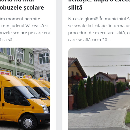
obuzele școlare
silită
ltim moment permite
Nu este glumă! În municipiul 
i din județul Vâlcea să-și
se scoate la licitație, în urma u
uzele școlare pe care era
proceduri de executare silită, 
 ca să ...
care se află circa 20...