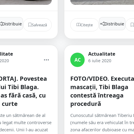
Distribuie
Distribuie
Salvează
Citește
litate
Actualitate
AC
 2020
6 iulie 2020
RTAJ. Povestea
FOTO/VIDEO. Executa
ui Tibi Blaga.
mascații, Tibi Blaga
s fără casă, cu
contestă întreaga
n curte
procedură
ste un sătmărean de al
Cunoscutul sătmărean Tiberiu 
u legat multe controverse
(numele său era vehiculat în tr
 decenii. Unii l-au acuzat
zona afacerilor dubioase cu ma