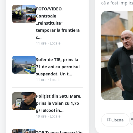
că a fost implica
FOTO/VIDEO.
Controale
„reinstituite”
temporar la frontiera
c...
11 ore • Locale
Șofer de TIR, prins la
71 de ani cu permisul
suspendat. Un t...
11 ore • Locale
Polițist din Satu Mare,
prins la volan cu 1,75
g/l alcool în...
19 ore • Locale
Citește
TOP Trapez lansează în