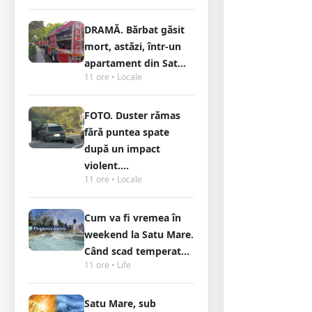
DRAMĂ. Bărbat găsit
mort, astăzi, într-un
apartament din Sat...
11 ore • Locale
FOTO. Duster rămas
fără puntea spate
după un impact
violent....
11 ore • Locale
Cum va fi vremea în
weekend la Satu Mare.
Când scad temperat...
11 ore • Life
Satu Mare, sub