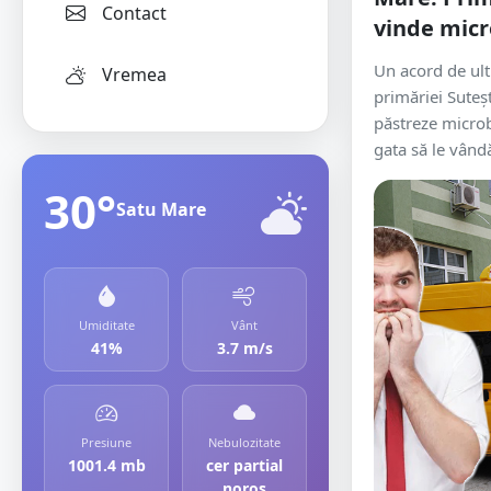
Contact
vinde micr
Un acord de u
Vremea
primăriei Suteșt
păstreze microb
gata să le vândă
30°
Satu Mare
Umiditate
Vânt
41%
3.7 m/s
Presiune
Nebulozitate
1001.4 mb
cer partial
noros