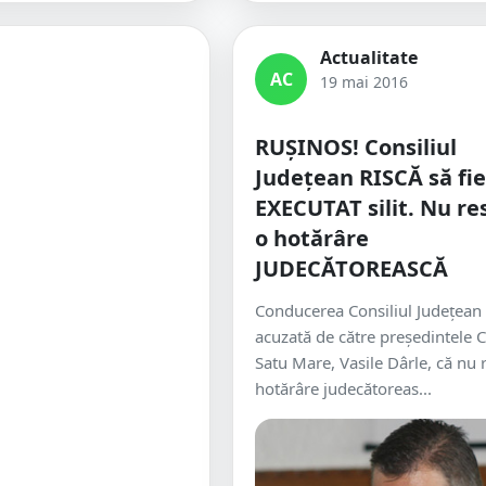
Actualitate
AC
19 mai 2016
RUȘINOS! Consiliul
Județean RISCĂ să fie
EXECUTAT silit. Nu re
o hotărâre
JUDECĂTOREASCĂ
Conducerea Consiliul Județean 
acuzată de către preşedintele C
Satu Mare, Vasile Dârle, că nu 
hotărâre judecătoreas...