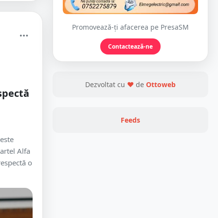
Promovează-ți afacerea pe PresaSM
Contactează-ne
Dezvoltat cu
❤
de
Ottoweb
spectă
Feeds
este
artel Alfa
respectă o