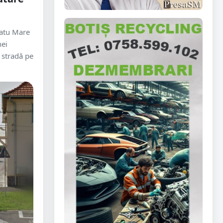
Satu Mare
nei
o stradă pe