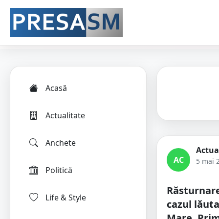
Acasă
Actualitate
Anchete
Actua
AC
5 mai 
Politică
Răsturnare
Life & Style
cazul lăuta
Mare. Prim