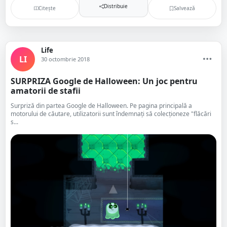
Distribuie
Citește
Salvează
Life
LI
30 octombrie 2018
SURPRIZA Google de Halloween: Un joc pentru
amatorii de stafii
Surpriză din partea Google de Halloween. Pe pagina principală a
motorului de căutare, utilizatorii sunt îndemnați să colecționeze "flăcări
s...