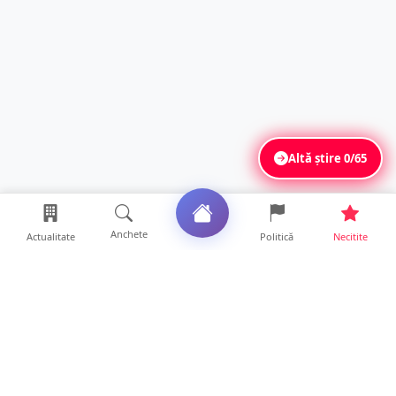
Altă știre
0/65
Anchete
Actualitate
Politică
Necitite
Ultimele articole
Polițist din Satu Mare, prins la volan cu 1,75
g/l alcool în...
19 ore • Locale