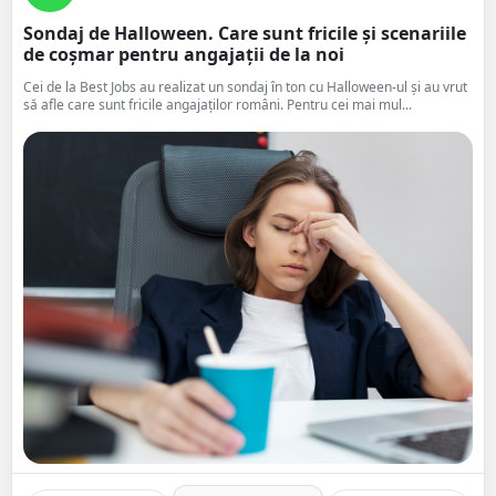
Sondaj de Halloween. Care sunt fricile și scenariile
de coșmar pentru angajații de la noi
Cei de la Best Jobs au realizat un sondaj în ton cu Halloween-ul și au vrut
să afle care sunt fricile angajaților români. Pentru cei mai mul...