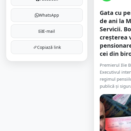
Gata cu pe
WhatsApp
de ani la 
Servicii. B
E-mail
creșterea 
pensionare
Copiază link
cei din bir
Premierul Ilie B
Executivul inte
regimul pensiil
publică și sigura