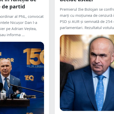
 de partid
Premierul Ilie Bolojan se confr
marţi cu moţiunea de cenzură i
ordinar al PNL, convocat
PSD şi AUR şi semnată de 254
ntele Nicuşor Dan l-a
parlamentari. Rezultatul votulu.
er pe Adrian Veştea,
sau informa ...