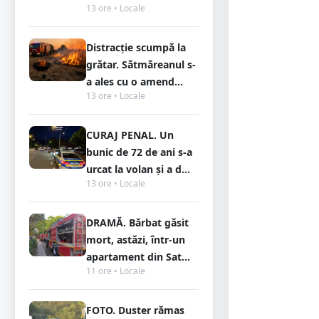
13 ore • Locale
Distracție scumpă la
grătar. Sătmăreanul s-
a ales cu o amend...
13 ore • Locale
CURAJ PENAL. Un
bunic de 72 de ani s-a
urcat la volan și a d...
13 ore • Locale
DRAMĂ. Bărbat găsit
mort, astăzi, într-un
apartament din Sat...
11 ore • Locale
FOTO. Duster rămas