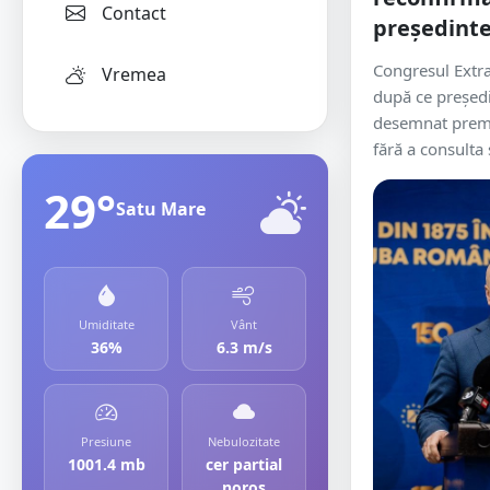
Contact
președinte
Congresul Extra
Vremea
după ce preşedi
desemnat premi
fără a consulta 
29°
Satu Mare
Umiditate
Vânt
36%
6.3 m/s
Presiune
Nebulozitate
1001.4 mb
cer partial
noros