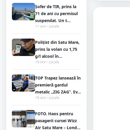
Șofer de TIR, prins la
71 de ani cu permisul
suspendat. Un t...
11 ore • Locale
Polițist din Satu Mare,
prins la volan cu 1,75
g/l alcool în...
19 ore • Locale
TOP Trapez lansează în
premieră gardul
metalic „ZIG ZAG”. Ev...
19 ore • Locale
FOTO. Haos pentru
pasagerii cursei Wizz
Air Satu Mare – Lond...