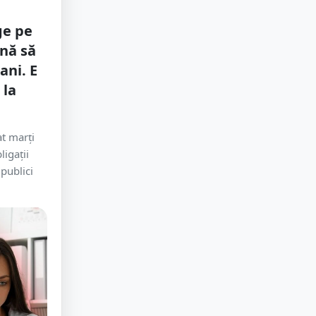
ge pe
ină să
ani. E
 la
at marți
ligații
publici