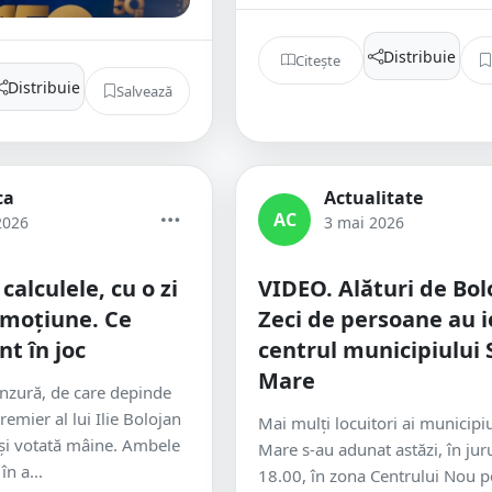
Distribuie
Citește
Distribuie
Salvează
ca
Actualitate
AC
2026
3 mai 2026
alculele, cu o zi
VIDEO. Alături de Bol
 moțiune. Ce
Zeci de persoane au ie
nt în joc
centrul municipiului 
Mare
nzură, de care depinde
remier al lui Ilie Bolojan
Mai mulți locuitori ai municipi
 și votată mâine. Ambele
Mare s-au adunat astăzi, în juru
în a...
18.00, în zona Centrului Nou p