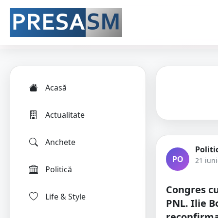
Acasă
Actualitate
Anchete
Politi
PO
21 iun
Politică
Congres cu
Life & Style
PNL. Ilie B
reconfirma