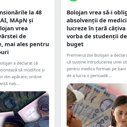
nsionările la 48
Bolojan vrea să-i obli
MAI, MApN și
absolvenții de medic
olojan vrea
lucreze în țară câțiva 
vârstei de
vorba de studenții de
, mai ales pentru
buget
ouri
Premierul Ilie Bolojan a declar
că susține introducerea unei ob
olojan a declarat că
pentru medicii formați pe bani 
nționează să modifice și
de a lucra o perioadă ...
or din apărare, ordine
nță nați...