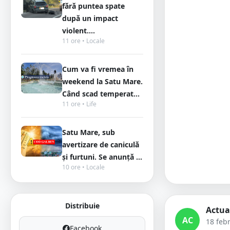
fără puntea spate
după un impact
violent....
11 ore • Locale
Cum va fi vremea în
weekend la Satu Mare.
Când scad temperat...
11 ore • Life
Satu Mare, sub
avertizare de caniculă
și furtuni. Se anunță ...
10 ore • Locale
Distribuie
Actua
AC
18 feb
Facebook