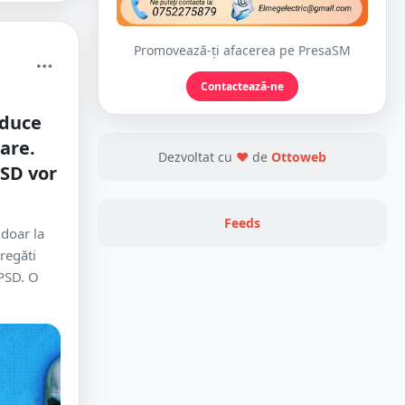
Promovează-ți afacerea pe PresaSM
Contactează-ne
oduce
are.
Dezvoltat cu
❤
de
Ottoweb
PSD vor
Feeds
doar la
pregăti
 PSD. O