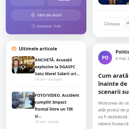
Vânt din Nord
Citește
Actualizat: 19:00
Ultimele articole
Politi
PO
4 mai 
ANCHETĂ. Acuzații
explozive la DGASPC
Satu Mare! Salarii uri...
Cum arată c
18 ore • Anchete
înainte de
scenarii su
FOTO/VIDEO. Accident
cumplit! Impact
Moțiunea de ce
frontal între un TIR
atât postul de p
și...
va fi dezbătută
16 ore • Locale
tabere încearcă 