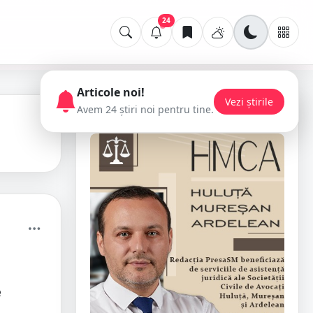
24
Articole noi!
Vezi știrile
Avem 24 știri noi pentru tine.
📢 Publicitate
e