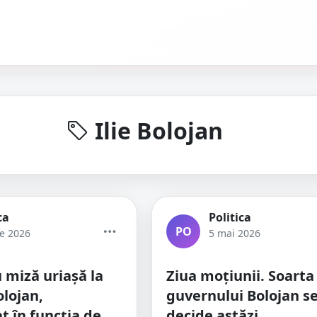
Ilie Bolojan
ca
Politica
PO
ie 2026
5 mai 2026
 miză uriașă la
Ziua moțiunii. Soarta
olojan,
guvernului Bolojan s
t în funcția de
decide astăzi