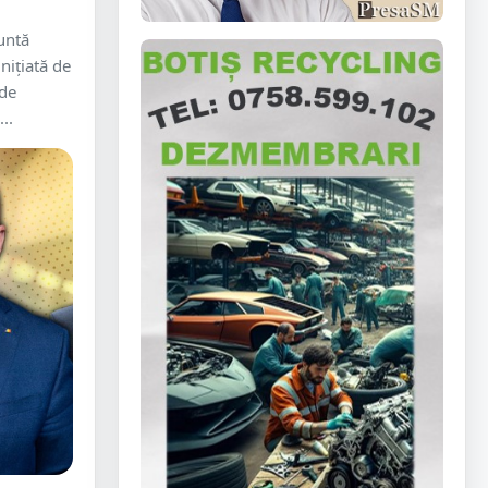
untă
niţiată de
 de
..