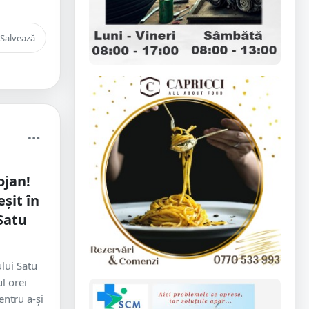
Salvează
ojan!
șit în
Satu
ului Satu
l orei
entru a-și