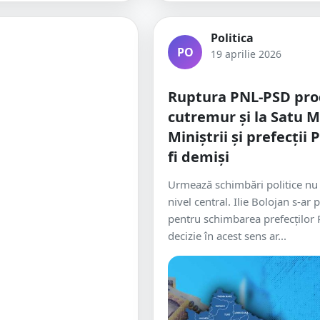
Politica
PO
19 aprilie 2026
Ruptura PNL-PSD pr
cutremur și la Satu M
Miniștrii și prefecții 
fi demiși
Urmează schimbări politice nu 
nivel central. Ilie Bolojan s-ar 
pentru schimbarea prefecților
decizie în acest sens ar...