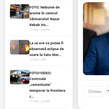
FOTO. Nebunie de
arome în centrul
Sătmarului! Nazar
Kebab Ho...
15 ore • Locale
La ce ore va putea fi
observată eclipsa de
soare la Satu Mar...
12 ore • Life
FOTO/VIDEO.
Controale
„reinstituite”
temporar la frontiera
Citește
c...
11 ore • Locale