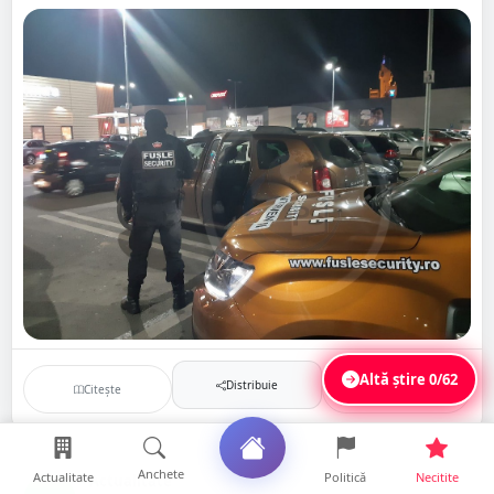
Altă știre
0/62
Distribuie
Citește
Salvează
Anchete
Actualitate
Politică
Necitite
Actualitate