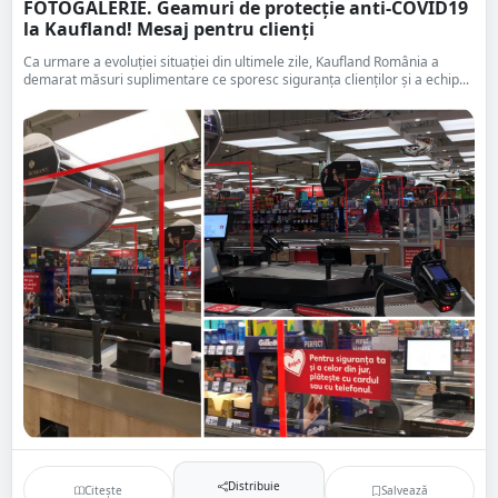
FOTOGALERIE. Geamuri de protecție anti-COVID19
la Kaufland! Mesaj pentru clienți
Ca urmare a evoluției situației din ultimele zile, Kaufland România a
demarat măsuri suplimentare ce sporesc siguranța clienților și a echip...
Distribuie
Citește
Salvează