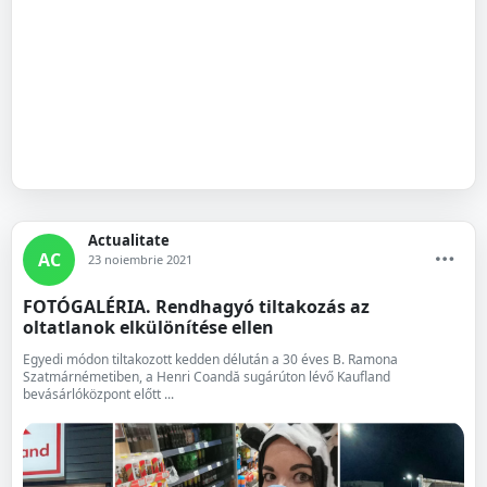
Actualitate
AC
23 noiembrie 2021
FOTÓGALÉRIA. Rendhagyó tiltakozás az
oltatlanok elkülönítése ellen
Egyedi módon tiltakozott kedden délután a 30 éves B. Ramona
Szatmárnémetiben, a Henri Coandă sugárúton lévő Kaufland
bevásárlóközpont előtt ...