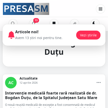
13
Articole noi!
Vezi știrile
Avem 13 știri noi pentru tine.
medicul Bogdan
Duțu
Actualitate
AC
12 aprilie 2026
Intervenție medicală foarte rară realizată de dr.
Bogdan Duțu, de la Spitalul Județean Satu Mare
O nouă reușită medicală de excepție a fost consemnată de medicul