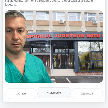
cardiolog intervenționist Bogdan Duțu, care operează și la Spitalul
Județea...
Distribuie
Citește
Salvează