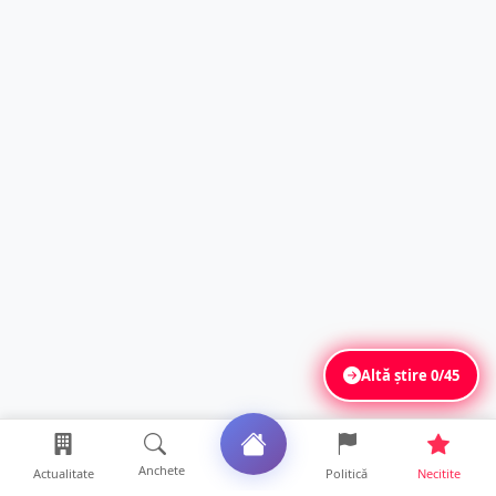
Altă știre
0/45
Anchete
Actualitate
Politică
Necitite