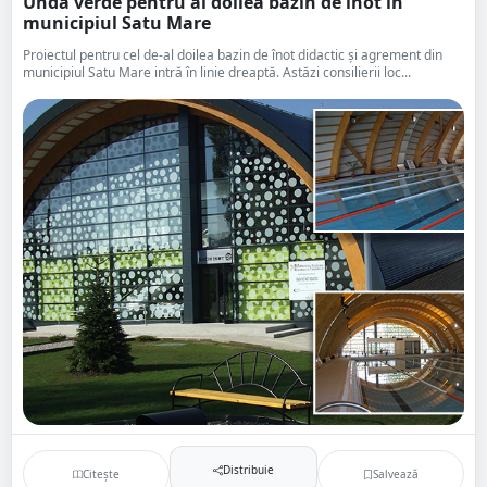
Undă verde pentru al doilea bazin de înot în
municipiul Satu Mare
Proiectul pentru cel de-al doilea bazin de înot didactic şi agrement din
municipiul Satu Mare intră în linie dreaptă. Astăzi consilierii loc...
Distribuie
Citește
Salvează