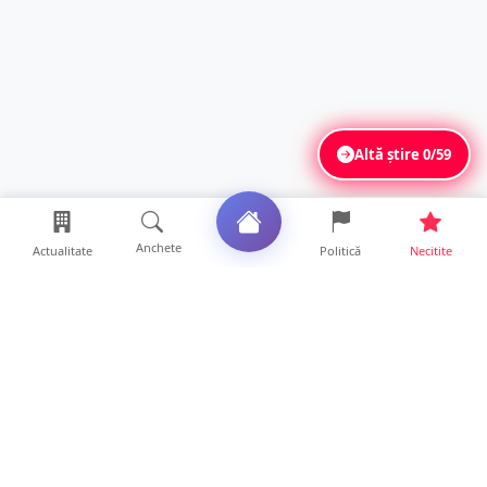
Altă știre
0/59
Anchete
Actualitate
Politică
Necitite
Ultimele articole
ANCHETĂ. Acuzații explozive la DGASPC
Satu Mare! Salarii uri...
18 ore • Anchete
FOTO/VIDEO. Accident cumplit! Impact