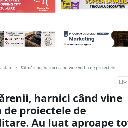
alitate
•
Sătmărenii, harnici când vine vorba de proiectele ...
Sa
renii, harnici când vine
 de proiectele de
litare. Au luat aproape to