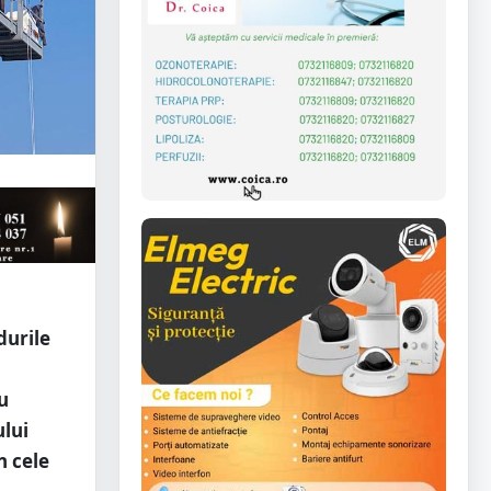
durile
u
u
ului
n cele