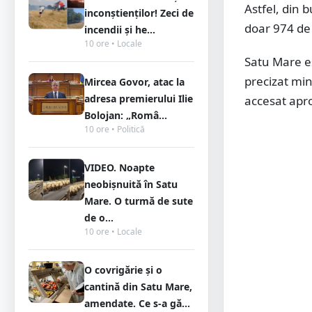
Astfel, din 
inconștienților! Zeci de
doar 974 de 
incendii și he...
10 ore • Locale
Satu Mare es
precizat min
Mircea Govor, atac la
adresa premierului Ilie
accesat apro
Bolojan: „Româ...
10 ore • Politică
VIDEO. Noapte
neobișnuită în Satu
Mare. O turmă de sute
de o...
10 ore • Locale
O covrigărie și o
cantină din Satu Mare,
amendate. Ce s-a gă...