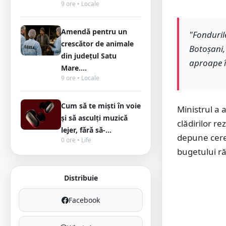
9 ore • Locale
Amendă pentru un
"Fondurile
crescător de animale
Botoșani,
din județul Satu
aproape în
Mare....
9 ore • Locale
Cum să te miști în voie
Ministrul a 
și să asculți muzică
clădirilor re
lejer, fără să-...
depune cere
0 ore • Life
bugetului r
Distribuie
Facebook