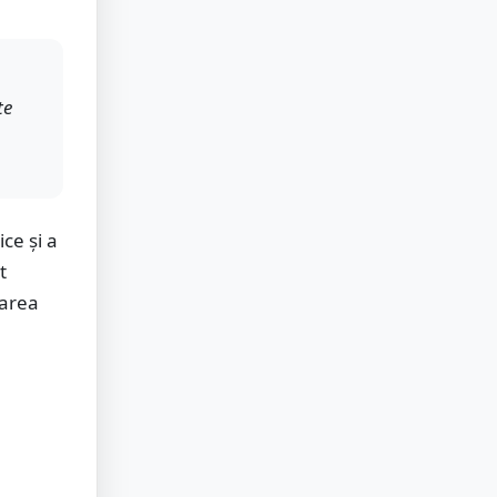
te
ce și a
t
zarea