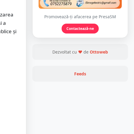
izarea
Promovează-ți afacerea pe PresaSM
i a
Contactează-ne
blice şi
Dezvoltat cu
❤
de
Ottoweb
Feeds