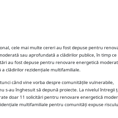
ional, cele mai multe cereri au fost depuse pentru renov
oderată sau aprofundată a clădirilor publice, în timp ce 
citări au fost depuse pentru renovare energetică modera
a clădirilor rezidențiale multifamiliale.
tunci când vine vorba despre comunitățile vulnerabile,
 nu s-au înghesuit să depună proiecte. La nivelul întregii ț
trate doar 11 solicitări pentru renovare energetică mode
ezidențiale multifamiliale pentru comunități expuse risculu