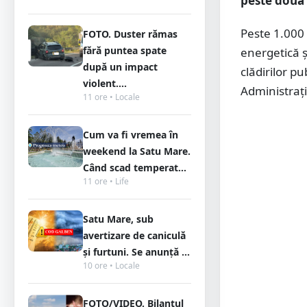
peste două 
Peste 1.000 
FOTO. Duster rămas
fără puntea spate
energetică ş
după un impact
clădirilor pu
violent....
Administraţi
11 ore • Locale
Cum va fi vremea în
weekend la Satu Mare.
Când scad temperat...
11 ore • Life
Satu Mare, sub
avertizare de caniculă
și furtuni. Se anunță ...
10 ore • Locale
FOTO/VIDEO. Bilanțul