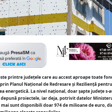
ste printre județele care au accest aproape toate fon
 prin Planul Naţional de Redresare şi Rezilienţă pentr
rea energetică. La nivel național, doar șapte județe s-a
i depună proiectele, iar deja, potrivit datelor Minister
, mai sunt disponibili doar 974 de milioane de euro, di