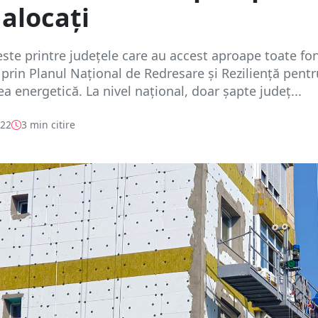
 alocați
ste printre județele care au accest aproape toate fo
 prin Planul Naţional de Redresare şi Rezilienţă pentr
ea energetică. La nivel național, doar șapte județ...
022
3 min citire