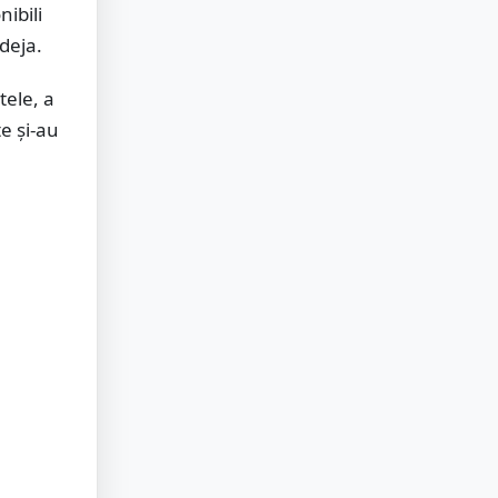
nibili
deja.
tele, a
e și-au