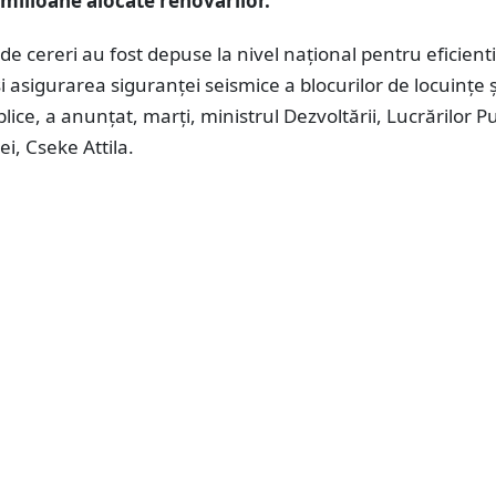
milioane alocate renovărilor.
de cereri au fost depuse la nivel național pentru eficient
i asigurarea siguranţei seismice a blocurilor de locuinţe ş
blice, a anunţat, marţi, ministrul Dezvoltării, Lucrărilor Pu
ei, Cseke Attila.