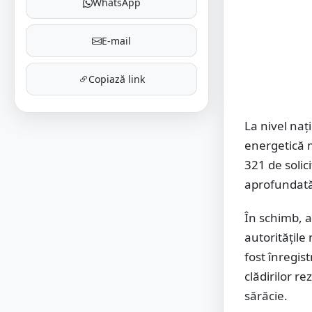
WhatsApp
E-mail
Copiază link
La nivel naț
energetică m
321 de soli
aprofundată 
În schimb, a
autoritățile
fost înregis
clădirilor r
sărăcie.