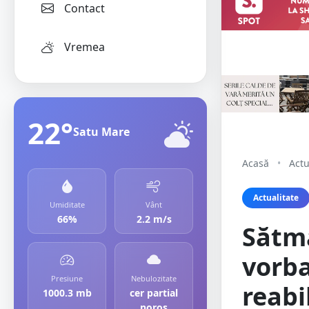
Contact
Vremea
22°
Satu Mare
Acasă
•
Actu
Actualitate
Umiditate
Vânt
66%
2.2 m/s
Sătmă
vorba
Presiune
Nebulozitate
reabi
1000.3 mb
cer partial
noros