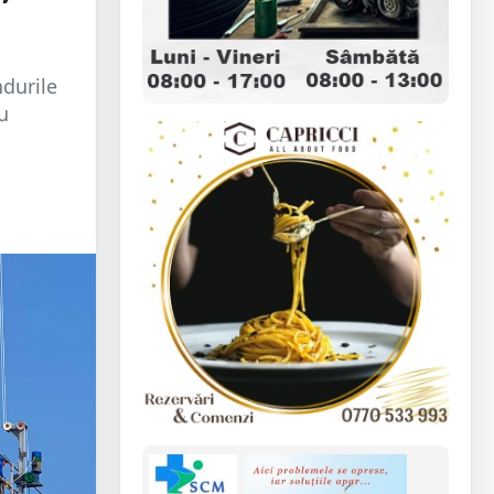
ndurile
u