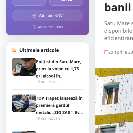
banii
Vânt din NNV
Satu Mare e
Actualizat: 01:00
disponibile
eficientizar
Ultimele articole
20 aprilie 2
Polițist din Satu Mare,
prins la volan cu 1,75
g/l alcool în...
19 ore • Locale
TOP Trapez lansează în
premieră gardul
metalic „ZIG ZAG”. Ev...
19 ore • Locale