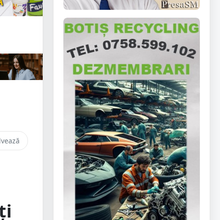
lvează
ți