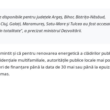
 disponibile pentru județele Argeș, Bihor, Bistrița-Năsăud,
 Cluj, Galați, Maramureș, Satu-Mare și Tulcea au fost accesa
 totalitate", a precizat ministrul Dezvoltării.
amintit și că pentru renovarea energetică a clădirilor publi
zidențiale multifamiliale, autoritățile publice locale mai po
ri de finanțare până la data de 30 mai sau până la epui
ămas.