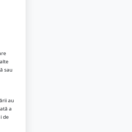
are
alte
tă sau
ării au
rată a
i de