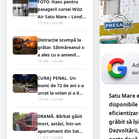
FOTO. Haos pentru
pasagerii cursei Wizz
Air Satu Mare – Lond...
13 ore • Locale
Distracție scumpă la
grătar. Sătmăreanul s-
a ales cu o amend...
13 ore • Locale
CURAJ PENAL. Un
bunic de 72 de ani s-a
urcat la volan și a d...
Satu Mare e
13 ore • Locale
disponibile
eficientiza
DRAMĂ. Bărbat găsit
grăbit să îș
mort, astăzi, într-un
Dezvoltării
apartament din Sat...
11 ore • Locale