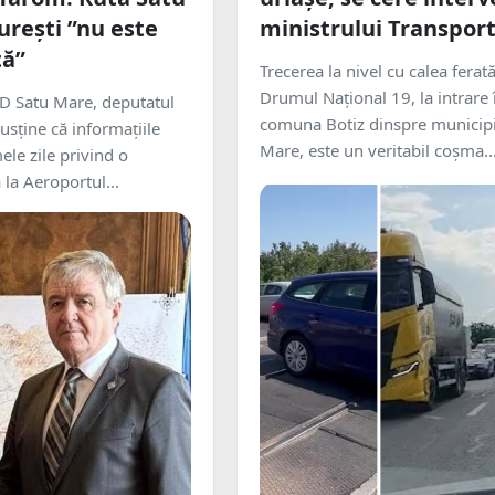
urești ”nu este
ministrului Transport
ă”
Trecerea la nivel cu calea ferat
Drumul Național 19, la intrare 
SD Satu Mare, deputatul
comuna Botiz dinspre municipi
usține că informațiile
Mare, este un veritabil coșma..
ele zile privind o
 la Aeroportul...