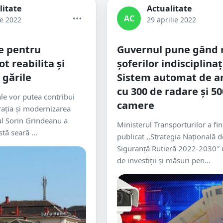
litate
Actualitate
AC
ie 2022
29 aprilie 2022
e pentru
Guvernul pune gând 
ot reabilita și
șoferilor indisciplinaț
gările
Sistem automat de a
cu 300 de radare și 5
ale vor putea contribui
camere
arația și modernizarea
rul Sorin Grindeanu a
Ministerul Transporturilor a fina
tă seară ...
publicat ,,Strategia Națională d
Siguranță Rutieră 2022-2030″ 
de investiții și măsuri pen...