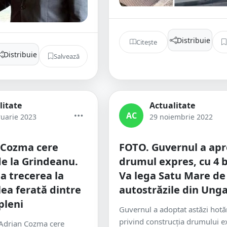
Distribuie
Citește
Distribuie
Salvează
litate
Actualitate
AC
ruarie 2023
29 noiembrie 2022
 Cozma cere
FOTO. Guvernul a ap
de la Grindeanu.
drumul expres, cu 4 b
a trecerea la
Va lega Satu Mare de
lea ferată dintre
autostrăzile din Unga
pleni
Guvernul a adoptat astăzi hotă
privind construcția drumului e
Adrian Cozma cere