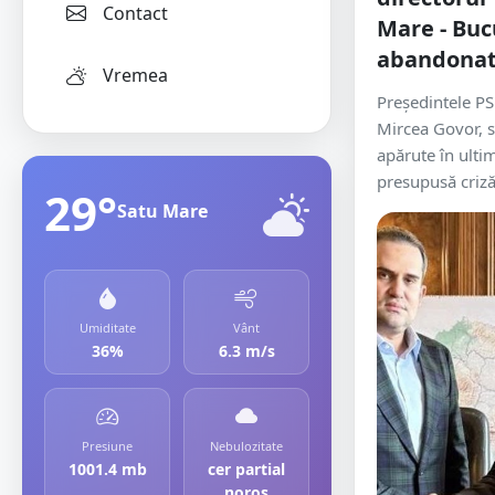
Contact
Mare - Buc
abandonat
Vremea
Președintele P
Mircea Govor, s
apărute în ultim
presupusă criză
29°
Satu Mare
Umiditate
Vânt
36%
6.3 m/s
Presiune
Nebulozitate
1001.4 mb
cer partial
noros