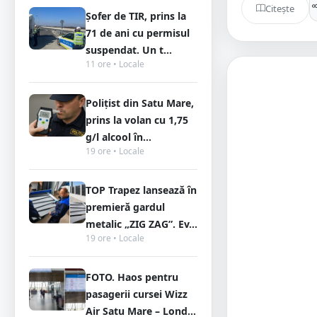
Citește
Șofer de TIR, prins la
71 de ani cu permisul
suspendat. Un t...
11 ore • Locale
Polițist din Satu Mare,
prins la volan cu 1,75
g/l alcool în...
19 ore • Locale
TOP Trapez lansează în
premieră gardul
metalic „ZIG ZAG”. Ev...
19 ore • Locale
FOTO. Haos pentru
pasagerii cursei Wizz
Air Satu Mare – Lond...