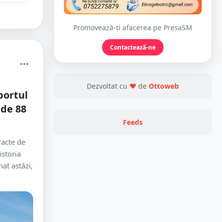
Promovează-ți afacerea pe PresaSM
Contactează-ne
Dezvoltat cu
❤
de
Ottoweb
portul
 de 88
Feeds
racte de
istoria
at astăzi,