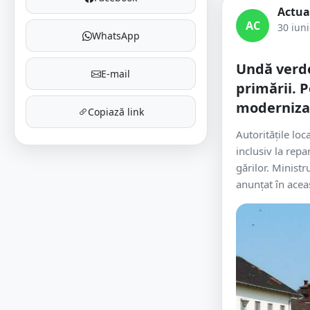
Actua
AC
30 iun
WhatsApp
Undă verd
E-mail
primării. P
moderniza 
Copiază link
Autoritățile loc
inclusiv la rep
gărilor. Minist
anunțat în aceas