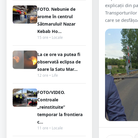
explicații din p
FOTO. Nebunie de
Transporturilor 
arome în centrul
care se desfășo
Sătmarului! Nazar
Kebab Ho...
15 ore • Locale
La ce ore va putea fi
observată eclipsa de
soare la Satu Mar...
12 ore • Life
FOTO/VIDEO.
Controale
„reinstituite”
temporar la frontiera
c...
11 ore • Locale