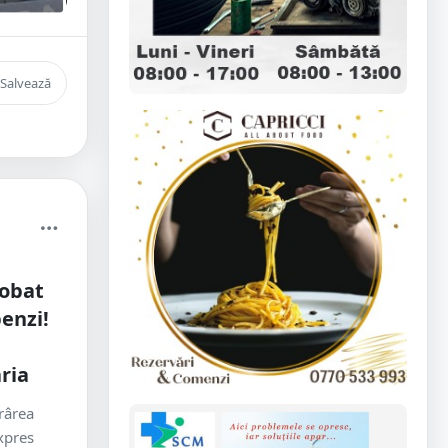
Salvează
robat
enzi!
ria
rârea
xpres