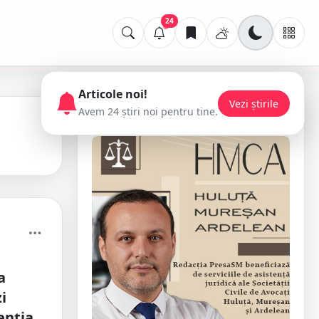
24
Articole noi!
Vezi știrile
Avem 24 știri noi pentru tine.
📢 Publicitate
a
i
enția