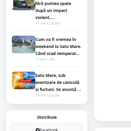
fără puntea spate
după un impact
violent....
11 ore • Locale
Cum va fi vremea în
weekend la Satu Mare.
Când scad temperat...
11 ore • Life
Satu Mare, sub
avertizare de caniculă
și furtuni. Se anunță ...
10 ore • Locale
Distribuie
Facebook