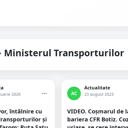
Ministerul Transporturilor
ca
Actualitate
AC
ruarie 2026
23 august 2023
or, întâlnire cu
VIDEO. Coșmarul de l
ransporturilor și
bariera CFR Botiz. Coz
 Tarom: Ruta Satu
uriașe, se cere interv