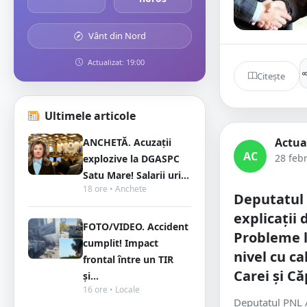
Vânt din Nord
Actualizat: 19:00
Citește
Ultimele articole
Actua
ANCHETĂ. Acuzații
AC
28 feb
explozive la DGASPC
Satu Mare! Salarii uri...
18 ore • Anchete
Deputatul
explicații 
FOTO/VIDEO. Accident
Probleme l
cumplit! Impact
nivel cu ca
frontal între un TIR
Carei și Că
și...
16 ore • Locale
Deputatul PNL 