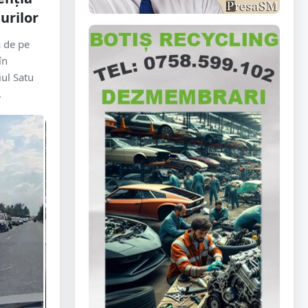
urilor
ă de pe
în
ul Satu
.