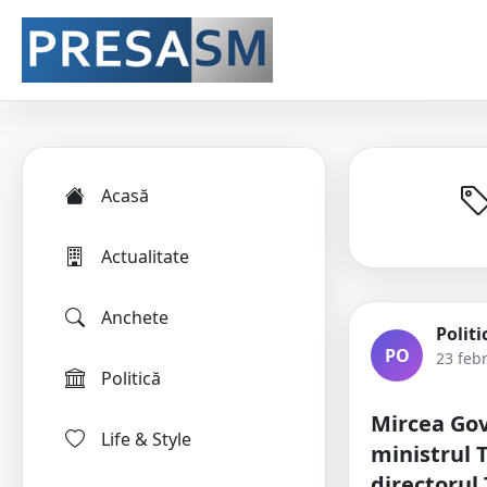
Acasă
Actualitate
Anchete
Politi
PO
23 feb
Politică
Mircea Gov
Life & Style
ministrul T
directorul