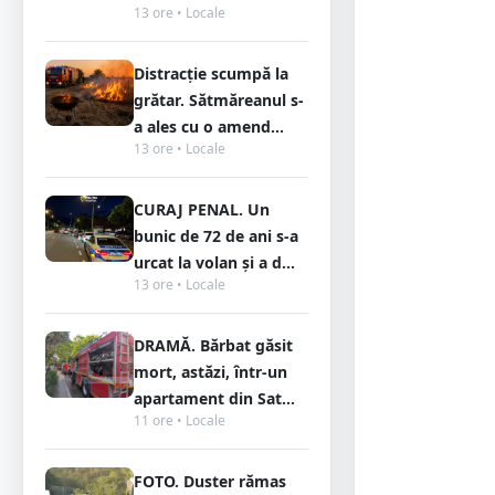
13 ore • Locale
Distracție scumpă la
grătar. Sătmăreanul s-
a ales cu o amend...
13 ore • Locale
CURAJ PENAL. Un
bunic de 72 de ani s-a
urcat la volan și a d...
13 ore • Locale
DRAMĂ. Bărbat găsit
mort, astăzi, într-un
apartament din Sat...
11 ore • Locale
FOTO. Duster rămas