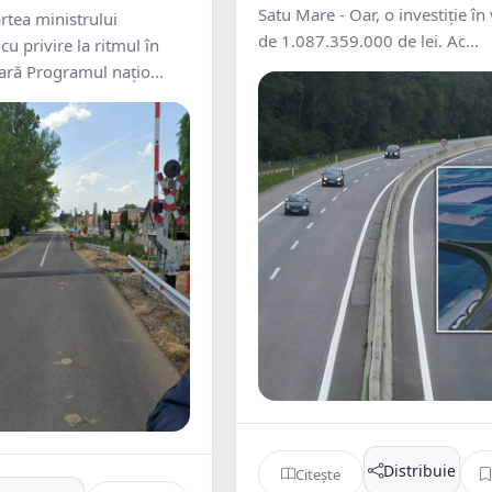
Satu Mare - Oar, o investiție în
artea ministrului
de 1.087.359.000 de lei. Ac...
cu privire la ritmul în
ară Programul națio...
Distribuie
Citește