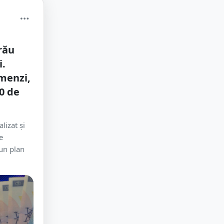
rău
i.
menzi,
00 de
lizat și
e
un plan