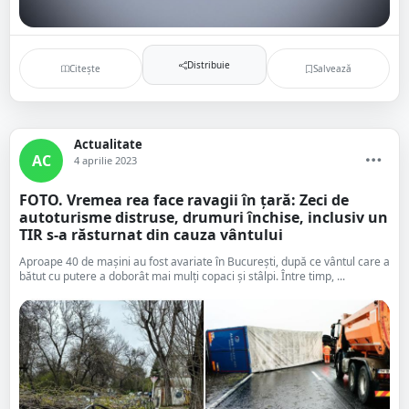
Distribuie
Citește
Salvează
Actualitate
AC
4 aprilie 2023
FOTO. Vremea rea face ravagii în țară: Zeci de
autoturisme distruse, drumuri închise, inclusiv un
TIR s-a răsturnat din cauza vântului
Aproape 40 de mașini au fost avariate în București, după ce vântul care a
bătut cu putere a doborât mai mulți copaci și stâlpi. Între timp, ...