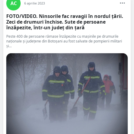
AC
6 aprilie 2023
FOTO/VIDEO. Ninsorile fac ravagii în nordul țării.
Zeci de drumuri închise. Sute de persoane
înzăpezite, într-un județ din țară
Peste 400 de persoane rămase înzăpezite cu maşinile pe drumurile
naţionale şi judeţene din Botoşani au fost salvate de pompierii militari
şi...