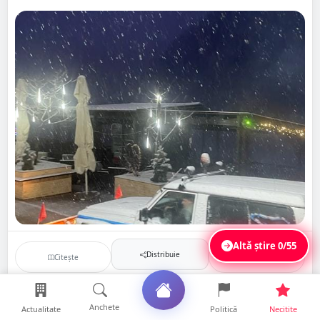
Altă știre
0/55
Distribuie
Citește
Salvează
Anchete
Actualitate
Politică
Necitite