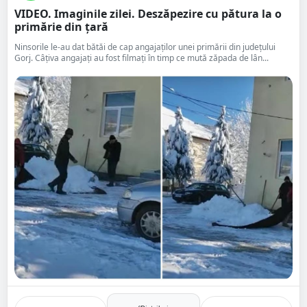
VIDEO. Imaginile zilei. Deszăpezire cu pătura la o
primărie din țară
Ninsorile le-au dat bătăi de cap angajaților unei primării din județului
Gorj. Câțiva angajați au fost filmați în timp ce mută zăpada de lân...