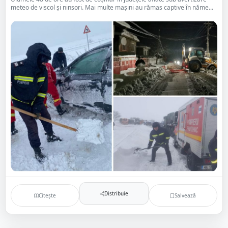
meteo de viscol şi ninsori. Mai multe maşini au rămas captive în năme...
Distribuie
Citește
Salvează