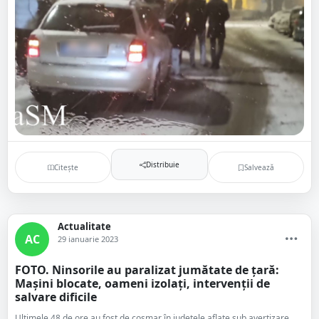
Distribuie
Citește
Salvează
Actualitate
AC
29 ianuarie 2023
FOTO. Ninsorile au paralizat jumătate de ţară:
Mașini blocate, oameni izolați, intervenții de
salvare dificile
Ultimele 48 de ore au fost de coşmar în judeţele aflate sub avertizare