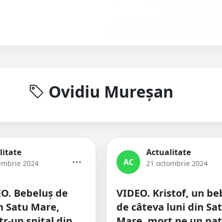
Ovidiu Mureșan
litate
Actualitate
AC
embrie 2024
21 octombrie 2024
O. Bebeluș de
VIDEO. Kristof, un be
in Satu Mare,
de câteva luni din Sa
tr-un spital din
Mare, mort pe un pat