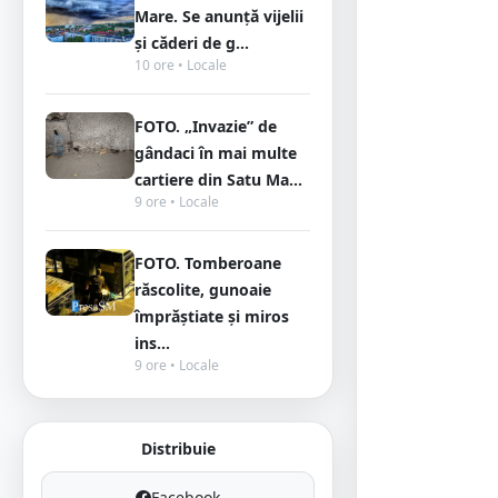
Mare. Se anunță vijelii
și căderi de g...
10 ore • Locale
FOTO. „Invazie” de
gândaci în mai multe
cartiere din Satu Ma...
9 ore • Locale
FOTO. Tomberoane
răscolite, gunoaie
împrăștiate și miros
ins...
9 ore • Locale
Distribuie
Facebook