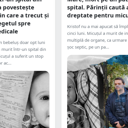
a povestește
spital. Părinții caut
in care a trecut și
dreptate pentru micu
egetul spre
Kristof nu a mai apucat să împ
dicale
cinci luni. Micuțul a murit de i
multiplă de organe, ca urmare
un bebeluș doar opt luni
șoc septic, pe un pa...
 murit într-un spital din
cuțul a suferit un stop
r ac...