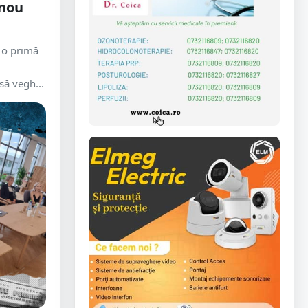
 nou
 o primă
să vegh...