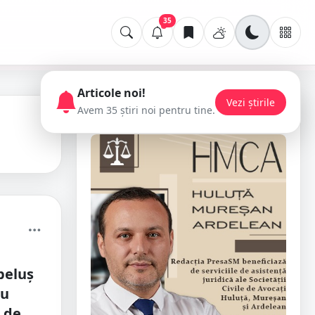
35
Articole noi!
Vezi știrile
Avem 35 știri noi pentru tine.
📢 Publicitate
beluș
tu
 de