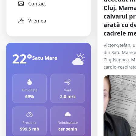
Contact
Cluj. Mam
calvarul pr
Vremea
arată cu d
cadrele me
Victor-Ștefan, 
din Satu Mare a
22°
Satu Mare
Cluj-Napoca. Mi
cardio-respirato
Umiditate
Vânt
69%
2.0 m/s
Presiune
Nebulozitate
999.5 mb
cer senin