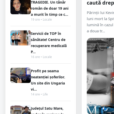
caută dre
TRAGEDIE. Un tânăr
român de doar 19 ani
Părinții lui Kev
a murit în timp ce c...
luni mort la Spi
19 ore • Locale
lumină în cazul 
a doua tr...
Servicii de TOP în
sănătate! Centru de
recuperare medicală
P...
16 ore • Locale
Profit pe seama
neatenției șoferilor.
Un site din Ungaria
vi...
14 ore • Life
Județul Satu Mare,