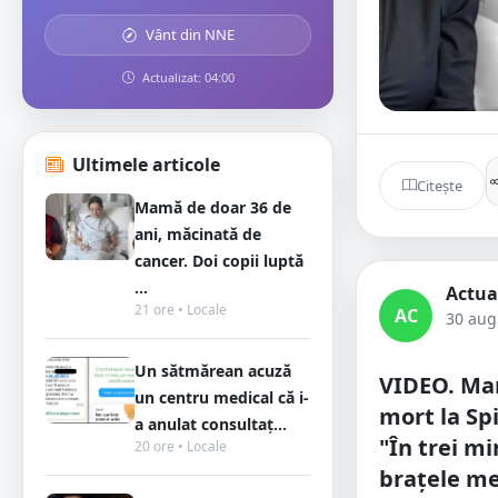
Vânt din NNE
Actualizat: 04:00
Ultimele articole
Citește
Mamă de doar 36 de
ani, măcinată de
cancer. Doi copii luptă
...
Actua
21 ore • Locale
AC
30 aug
Un sătmărean acuză
VIDEO. Ma
un centru medical că i-
mort la Spi
a anulat consultaț...
"În trei mi
20 ore • Locale
brațele mel