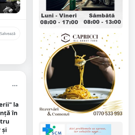
Salvează
rii" la
nță în
ntru
 și