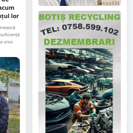
ă acum
țul lor
linească
nsuficiență
 a unui