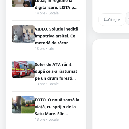
codaș în regiune la
digitalizare. LISTA p...
14 ore • Locale
Citește
VIDEO. Soluție inedită
împotriva arșiței. Ce
metodă de răcor...
13 ore • Life
Șofer de ATV, rănit
după ce s-a răsturnat
pe un drum foresti...
13 ore • Locale
FOTO. O nouă șansă la
viață, cu sprijin de la
Satu Mare. Sân...
13 ore • Locale