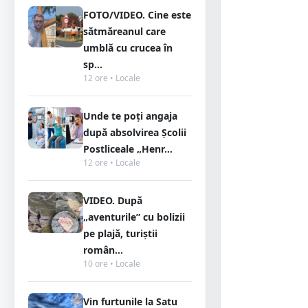
FOTO/VIDEO. Cine este
sătmăreanul care
umblă cu crucea în
sp...
12 ore • Locale
Unde te poți angaja
după absolvirea Școlii
Postliceale „Henr...
12 ore • Locale
VIDEO. După
„aventurile” cu bolizii
pe plajă, turiștii
român...
10 ore • Locale
Vin furtunile la Satu