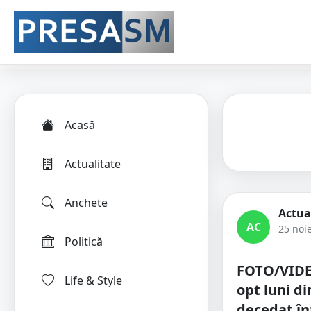
Acasă
Actualitate
Anchete
Actua
AC
25 noi
Politică
FOTO/VIDE
Life & Style
opt luni d
decedat în