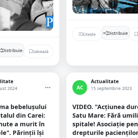
Distribuie
Citește
Distribuie
Salvează
litate
Actualitate
AC
ust 2024
15 septembrie 2023
ma bebelușului
VIDEO. "Acțiunea dure
talul din Carei:
Satu Mare: Fără umili
nute a murit în
spitale! Asociație pe
e". Părinții își
drepturile pacienților