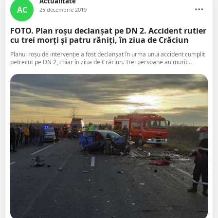
Actualitate
AC
25 decembrie 2019
FOTO. Plan roșu declanșat pe DN 2. Accident rutier
cu trei morți și patru răniți, în ziua de Crăciun
Planul roșu de intervenție a fost declanșat în urma unui accident cumplit
petrecut pe DN 2, chiar în ziua de Crăciun. Trei persoane au murit...