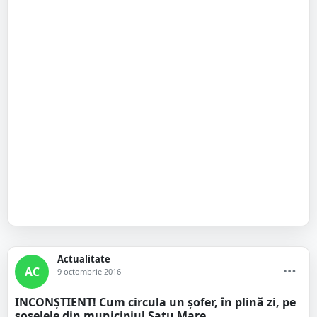
Actualitate
AC
9 octombrie 2016
INCONȘTIENT! Cum circula un șofer, în plină zi, pe
șoselele din municipiul Satu Mare