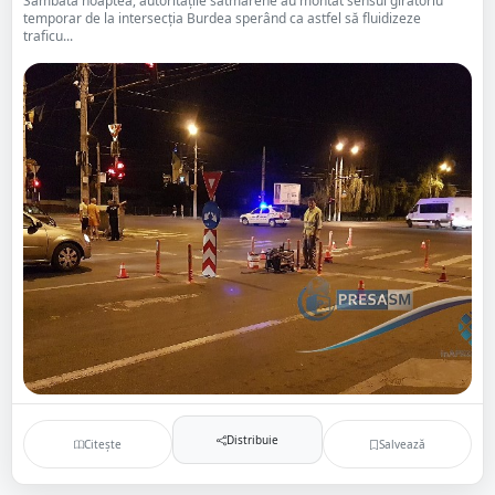
Sâmbătă noaptea, autoritățile sătmărene au montat sensul giratoriu
temporar de la intersecția Burdea sperând ca astfel să fluidizeze
traficu...
Distribuie
Citește
Salvează