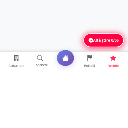
Altă știre
0/56
Anchete
Actualitate
Politică
Necitite
Ultimele articole
Satu Mare, sub avertizare de caniculă și
furtuni. Se anunță ...
10 ore • Locale
FOTO/VIDEO. Bilanțul inconștienților! Zeci