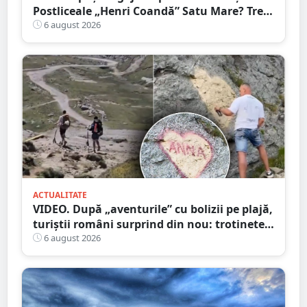
Postliceale „Henri Coandă” Satu Mare? Trei
calificări medicale, numeroase oportunități
6 august 2026
de carieră
ACTUALITATE
VIDEO. După „aventurile” cu bolizii pe plajă,
turiștii români surprind din nou: trotinete
pe Bucegi și declarații de dragoste pe stânci
6 august 2026