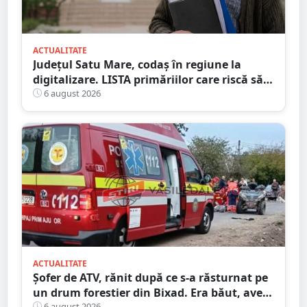
ACTUALITATE
Județul Satu Mare, codaș în regiune la
digitalizare. LISTA primăriilor care riscă să
piardă bani de la buget
6 august 2026
ACTUALITATE
Șofer de ATV, rănit după ce s-a răsturnat pe
un drum forestier din Bixad. Era băut, avea
6 august 2026