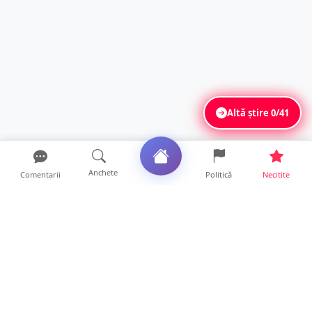
Altă știre
0/41
Anchete
Comentarii
Politică
Necitite
Ultimele articole
ANCHETĂ. Acuzații explozive la DGASPC
Satu Mare! Salarii uri...
18 ore • Anchete