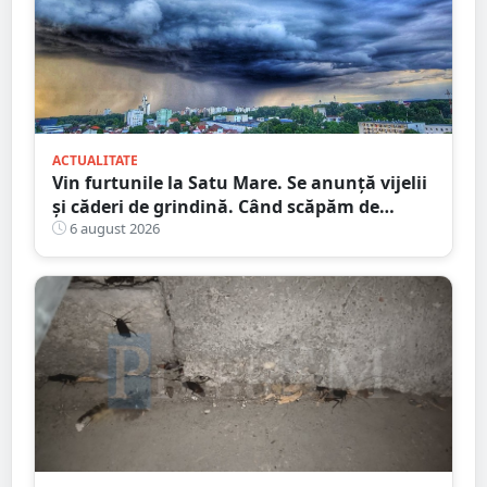
ACTUALITATE
Vin furtunile la Satu Mare. Se anunță vijelii
și căderi de grindină. Când scăpăm de
caniculă
6 august 2026