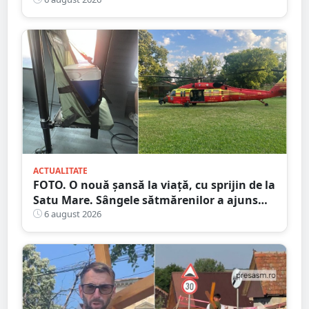
permisul anulat, iar vehiculul nu era
înmatriculat
ACTUALITATE
FOTO. O nouă șansă la viață, cu sprijin de la
Satu Mare. Sângele sătmărenilor a ajuns
într-o misiune contra cronometru pentru
6 august 2026
un transplant hepatic