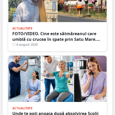
ACTUALITATE
FOTO/VIDEO. Cine este sătmăreanul care
umblă cu crucea în spate prin Satu Mare.
De ce face acest gest
6 august 2026
ACTUALITATE
Unde te poți angaja după absolvirea Școlii