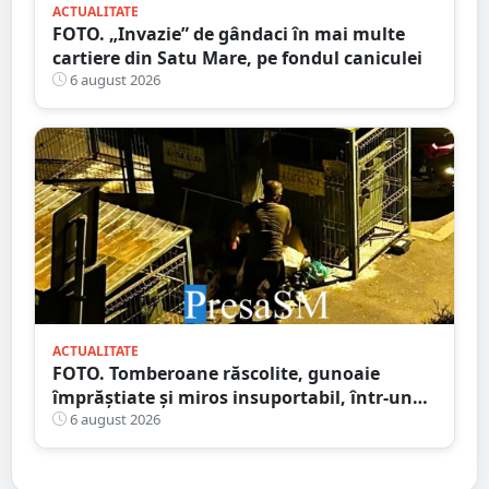
ACTUALITATE
FOTO. „Invazie” de gândaci în mai multe
cartiere din Satu Mare, pe fondul caniculei
6 august 2026
ACTUALITATE
FOTO. Tomberoane răscolite, gunoaie
împrăștiate și miros insuportabil, într-un
cartier al Sătmarului
6 august 2026