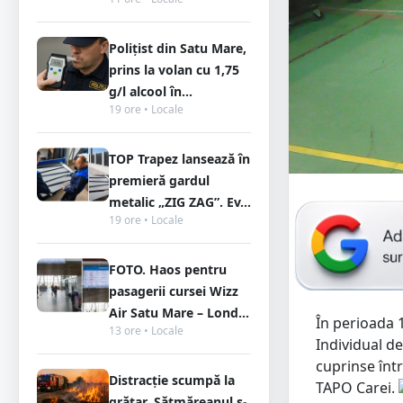
Polițist din Satu Mare,
prins la volan cu 1,75
g/l alcool în...
19 ore • Locale
TOP Trapez lansează în
premieră gardul
metalic „ZIG ZAG”. Ev...
19 ore • Locale
FOTO. Haos pentru
pasagerii cursei Wizz
Air Satu Mare – Lond...
În perioada 
13 ore • Locale
Individual de
cuprinse într
Distracție scumpă la
TAPO Carei.
grătar. Sătmăreanul s-