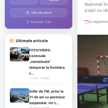
Național In
(copii cu vâ
Vânt din Nord
20 septembr
Actualizat: 11:00
Ultimele articole
FOTO/VIDEO.
Controale
„reinstituite”
temporar la frontiera
c...
11 ore • Locale
Șofer de TIR, prins la
71 de ani cu permisul
suspendat. Un t...
11 ore • Locale