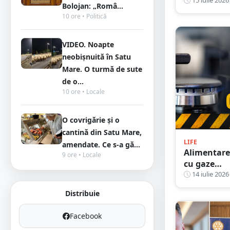
SC FLORIS
15 iulie 2026
Bolojan: „Româ...
SA caută
10 ore • Politică
electrician
auto
VIDEO. Noapte
neobișnuită în Satu
Mare. O turmă de sute
de o...
10 ore • Locale
O covrigărie și o
cantină din Satu Mare,
LIFE
amendate. Ce s-a gă...
Alimentar
9 ore • Locale
cu gaze
naturale v
14 iulie 2026
fi întrerup
Distribuie
joi în patru
localități d
Facebook
județul Sa