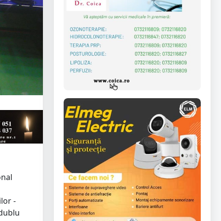
onal
lor -
 dublu