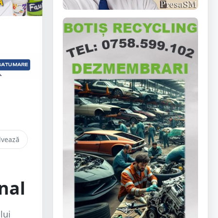
lvează
nal
lui