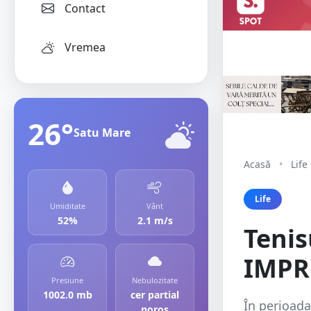
Contact
Vremea
26°
Satu Mare
Acasă
•
Life
Life
Umiditate
Vânt
52%
2.1 m/s
Tenis
IMPRE
Presiune
Nebulozitate
1002.0 mb
cer partial
În perioada
noros