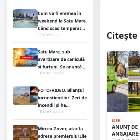
Cum va fi vremea în
weekend la Satu Mare.
Când scad temperat...
Citește 
11 ore • Life
Satu Mare, sub
avertizare de caniculă
și furtuni. Se anunță ...
10 ore • Locale
FOTO/VIDEO. Bilanțul
inconștienților! Zeci de
incendii și he...
10 ore • Locale
LIFE
ANUNȚ DE
Mircea Govor, atac la
ANGAJARE:
adresa premierului Ilie