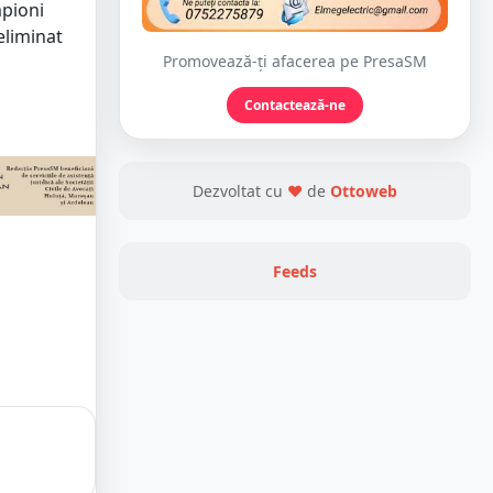
mpioni
eliminat
Promovează-ți afacerea pe PresaSM
Contactează-ne
Dezvoltat cu
❤
de
Ottoweb
Feeds