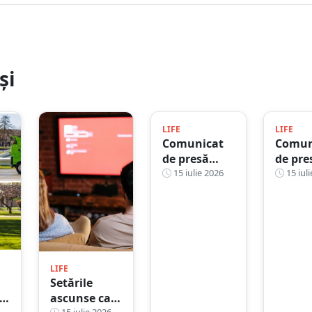
și
LIFE
LIFE
Comunicat
Comun
de presă
de pre
privind
15 iulie 2026
privin
15 iuli
finalizarea
finali
proiectului
proiec
„PRODUCEREA
„PROD
DE ENERGIE
DE EN
DIN SURSE
DIN S
REGENERABILE
REGEN
LIFE
ÎN CADRUL
ÎN CA
Setările
FERMEI
FERME
ascunse care