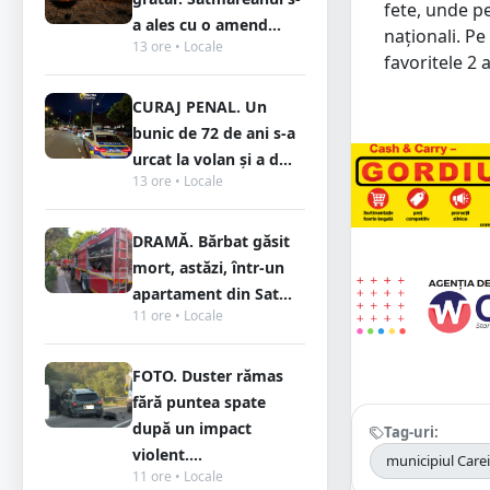
fete, unde pe
a ales cu o amend...
naționali. Pe
13 ore • Locale
favoritele 2
CURAJ PENAL. Un
bunic de 72 de ani s-a
urcat la volan și a d...
13 ore • Locale
DRAMĂ. Bărbat găsit
mort, astăzi, într-un
apartament din Sat...
11 ore • Locale
FOTO. Duster rămas
fără puntea spate
după un impact
Tag-uri:
violent....
municipiul Carei
11 ore • Locale