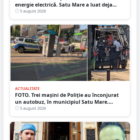
energie electrică. Satu Mare a luat deja
măsuri. Cu ce soluții au venit ceilalți
5 august 2026
primari
ACTUALITATE
FOTO. Trei mașini de Poliție au înconjurat
un autobuz, în municipiul Satu Mare.
Ambulanța, la fața locului
5 august 2026