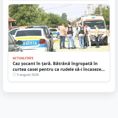
ACTUALITATE
Caz șocant în țară. Bătrână îngropată în
curtea casei pentru ca rudele să-i încaseze
pensia
5 august 2026