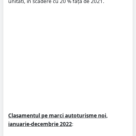
unitati, în scădere cu 20 % față de 2021.
Clasamentul pe marci autoturisme noi,
ianuarie-decembrie 2022
: