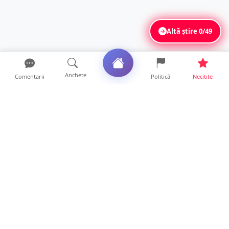
Altă știre
0/49
Anchete
Comentarii
Politică
Necitite
Ultimele articole
Mamă de doar 36 de ani, măcinată de
cancer. Doi copii luptă ...
21 ore • Locale
Un sătmărean acuză un centru medical că i-
a anulat consultaț...
20 ore • Locale