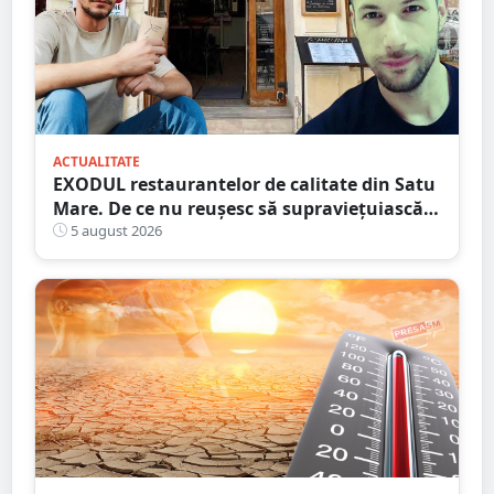
ACTUALITATE
EXODUL restaurantelor de calitate din Satu
Mare. De ce nu reușesc să supraviețuiască
localurile cu adevărat speciale?
5 august 2026