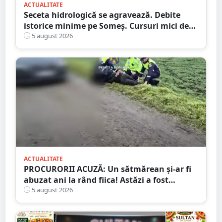
ACTUALITATE
Seceta hidrologică se agravează. Debite
istorice minime pe Someș. Cursuri mici de
ape au secat
5 august 2026
ACTUALITATE
PROCURORII ACUZĂ: Un sătmărean și-ar fi
abuzat ani la rând fiica! Astăzi a fost
arestat!
5 august 2026