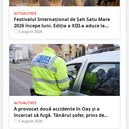
ACTUALITATE
Festivalul Internațional de Șah Satu Mare
2026 începe luni. Ediția a XIII-a aduce la
start peste 120 de participanți și șahiști din
5 august 2026
șase țări.
ACTUALITATE
A provocat două accidente în Oaș și a
încercat să fugă. Tânărul șofer, prins de
polițiștii sătmăreni. Încălcări grave ale
5 august 2026
Codului Rutier