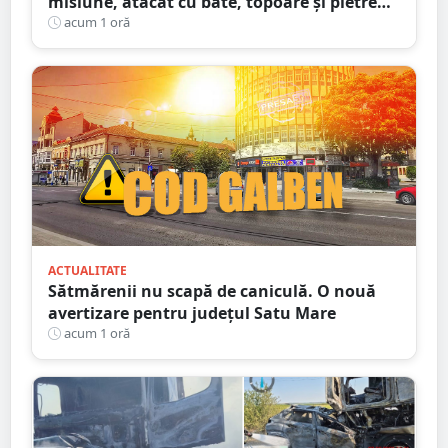
misiune, atacat cu bâte, topoare și pietre
într-un județ din țară. Totul din cauza
acum 1 oră
zvonurilor de pe Tik Tok
ACTUALITATE
Sătmărenii nu scapă de caniculă. O nouă
avertizare pentru județul Satu Mare
acum 1 oră