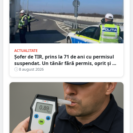
ACTUALITATE
Șofer de TIR, prins la 71 de ani cu permisul
suspendat. Un tânăr fără permis, oprit și el
la Petea
8 august 2026