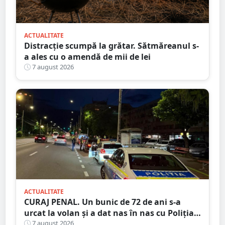
ACTUALITATE
Distracție scumpă la grătar. Sătmăreanul s-
a ales cu o amendă de mii de lei
7 august 2026
ACTUALITATE
CURAJ PENAL. Un bunic de 72 de ani s-a
urcat la volan și a dat nas în nas cu Poliția
Satu Mare
7 august 2026