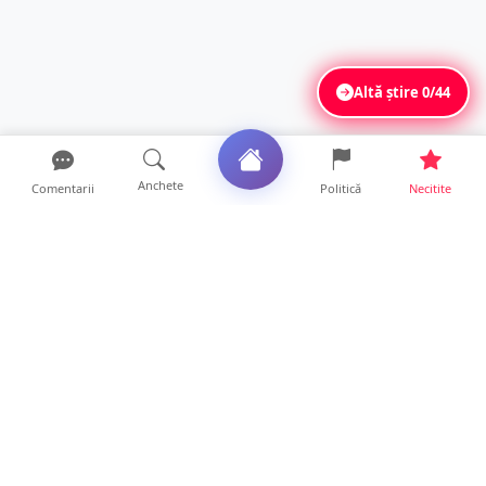
Altă știre
0/44
Anchete
Comentarii
Politică
Necitite
Ultimele articole
VIDEO. Echipajul unei ambulanțe aflate în
misiune, atacat cu...
10 ore • Locale
Un nou val de aer african va cuprinde țara.
Prognoza meteo p...
10 ore • Life