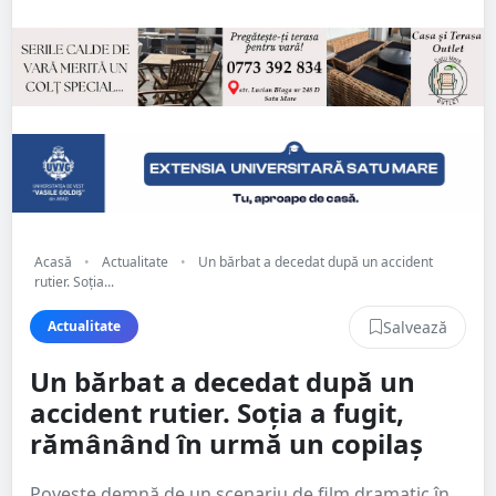
Acasă
•
Actualitate
•
Un bărbat a decedat după un accident
rutier. Soția...
Salvează
Actualitate
Un bărbat a decedat după un
accident rutier. Soția a fugit,
rămânând în urmă un copilaș
Poveste demnă de un scenariu de film dramatic în