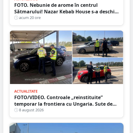
FOTO. Nebunie de arome în centrul
Sătmarului! Nazar Kebab House s-a deschis
cu șaorma la 20 de lei, azi și mâine
acum 20 ore
ACTUALITATE
FOTO/VIDEO. Controale „reinstituite”
temporar la frontiera cu Ungaria. Sute de
persoane și mașini, verificate în județul
8 august 2026
Satu Mare