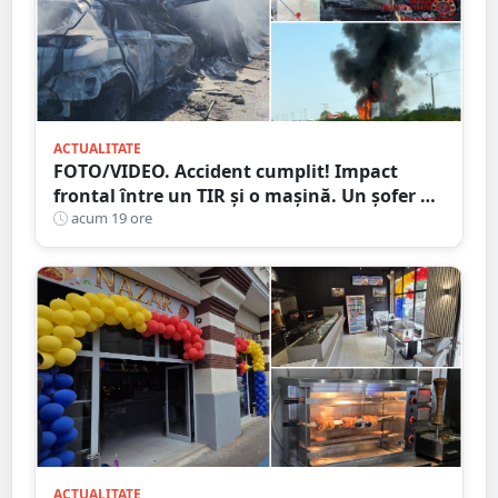
ACTUALITATE
FOTO/VIDEO. Accident cumplit! Impact
frontal între un TIR și o mașină. Un șofer a
murit carbonizat
acum 19 ore
ACTUALITATE