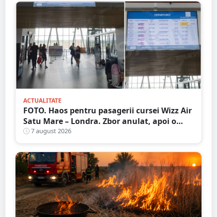
ACTUALITATE
FOTO. Haos pentru pasagerii cursei Wizz Air
Satu Mare – Londra. Zbor anulat, apoi o
nouă întârziere. Fără explicații clare
7 august 2026