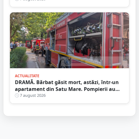
ACTUALITATE
DRAMĂ. Bărbat găsit mort, astăzi, într-un
apartament din Satu Mare. Pompierii au
spart ușa
7 august 2026