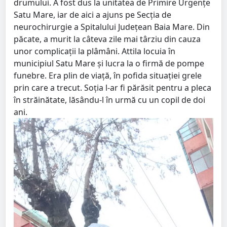
drumului. A fost dus la unitatea de Primire Urgențe
Satu Mare, iar de aici a ajuns pe Secția de
neurochirurgie a Spitalului Județean Baia Mare. Din
păcate, a murit la câteva zile mai târziu din cauza
unor complicații la plâmâni. Attila locuia în
municipiul Satu Mare și lucra la o firmă de pompe
funebre. Era plin de viață, în pofida situației grele
prin care a trecut. Soția l-ar fi părăsit pentru a pleca
în străinătate, lăsându-l în urmă cu un copil de doi
ani.