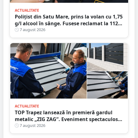
ACTUALITATE
Polițist din Satu Mare, prins la volan cu 1,75
g/l alcool în sânge. Fusese reclamat la 112
că circula pe contrasens
7 august 2026
ACTUALITATE
TOP Trapez lansează în premieră gardul
metalic „ZIG ZAG”. Eveniment spectaculos
în Grădina Romei
7 august 2026