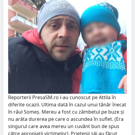
Reporterii PresaSM.ro l-au cunoscut pe Attila în
diferite ocazii. Ultima dată în cazul unui tânăr înecat
în râul Someș. Mereu a fost cu zâmbetul pe buze și
nu arăta durerea pe care o ascundea în suflet. (Era
singurul care avea mereu un cuvânt bun de spus
către apropiații victimelor). Prietenii săi au făcut