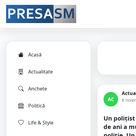
Acasă
Actualitate
Anchete
Actua
AC
8 noie
Politică
Un poliţist
Life & Style
de ani a mu
poliţie. Un