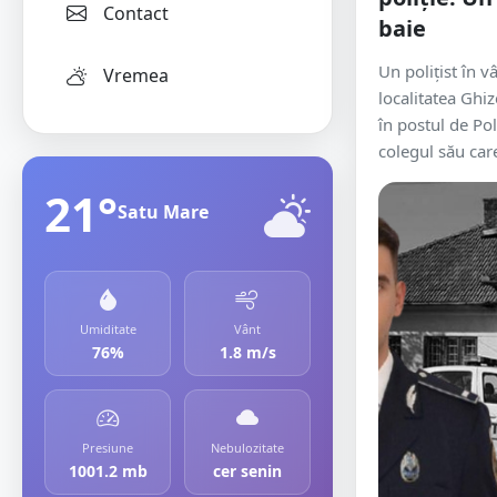
Contact
baie
Un poliţist în v
Vremea
localitatea Ghiz
în postul de Pol
colegul său care
21°
Satu Mare
Umiditate
Vânt
76%
1.8 m/s
Presiune
Nebulozitate
1001.2 mb
cer senin