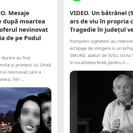
O. Mesaje
VIDEO. Un bătrânel (9
re după moartea
ars de viu în propria 
șoferul nevinovat
Tragedie în județul v
ia de pe Podul
Pompierii sigheteni au interven
echipaje de stingere si un echi
SMURD, alaturi de SVSU Ocna 
 durere au fost
in localitatea Breb pentru li...
ilia și prietenii lui Ghiță
erul nevinovat care a
eara, într-...