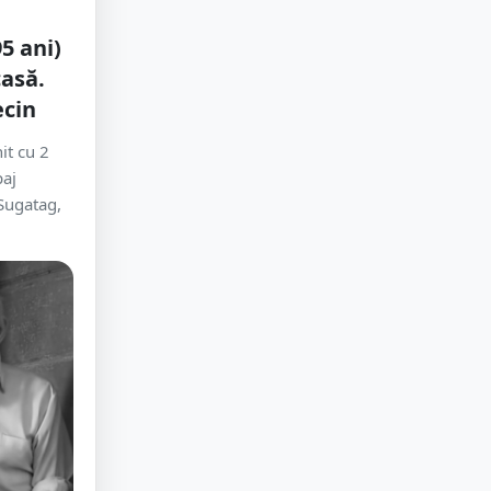
5 ani)
casă.
ecin
it cu 2
paj
Sugatag,