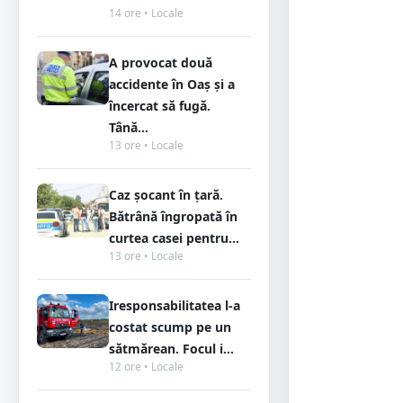
14 ore • Locale
A provocat două
accidente în Oaș și a
încercat să fugă.
Tână...
13 ore • Locale
Caz șocant în țară.
Bătrână îngropată în
curtea casei pentru...
13 ore • Locale
Iresponsabilitatea l-a
costat scump pe un
sătmărean. Focul i...
12 ore • Locale