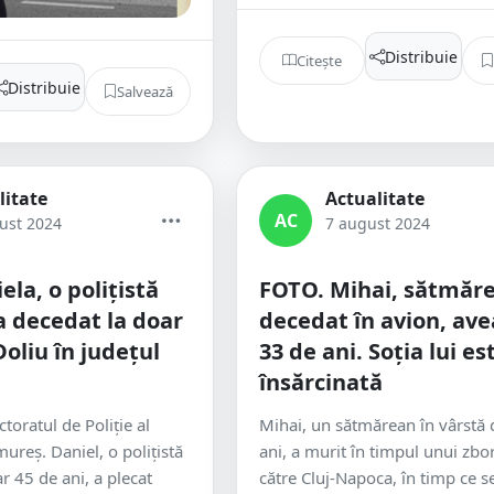
Distribuie
Citește
Distribuie
Salvează
litate
Actualitate
AC
ust 2024
7 august 2024
la, o polițistă
FOTO. Mihai, sătmăr
a decedat la doar
decedat în avion, ave
Doliu în județul
33 de ani. Soția lui es
însărcinată
toratul de Poliție al
Mihai, un sătmărean în vârstă 
ureș. Daniel, o polițistă
ani, a murit în timpul unui zbor
r 45 de ani, a plecat
către Cluj-Napoca, în timp ce s