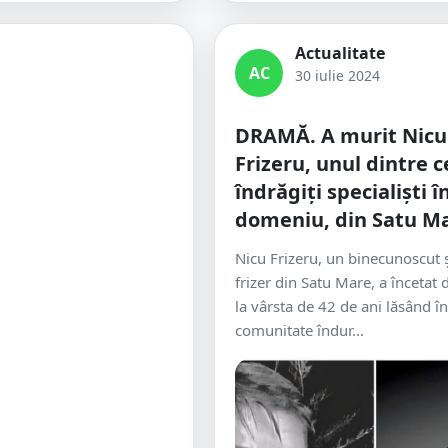
Actualitate
AC
30 iulie 2024
DRAMĂ. A murit Nicu
Frizeru, unul dintre c
îndrăgiți specialiști î
domeniu, din Satu M
Nicu Frizeru, un binecunoscut ș
frizer din Satu Mare, a încetat 
la vârsta de 42 de ani lăsând î
comunitate îndur...