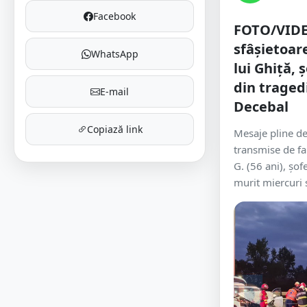
Facebook
FOTO/VIDE
sfâșietoa
WhatsApp
lui Ghiță, 
din traged
E-mail
Decebal
Copiază link
Mesaje pline de
transmise de fam
G. (56 ani), șof
murit miercuri s