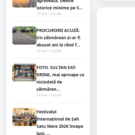
agravează. Debite
istorice minime pe S...
15 ore • Locale
PROCURORII ACUZĂ:
Un sătmărean și-ar fi
abuzat ani la rând f...
15 ore • Locale
FOTO. SULTAN EAT-
DRINK, mai aproape ca
niciodată de
sătmăren...
14 ore • Locale
Festivalul
Internațional de Șah
Satu Mare 2026 începe
luni. ...