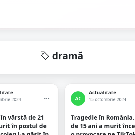
dramă
litate
Actualitate
AC
mbrie 2024
15 octombrie 2024
 în vârstă de 21
Tragedie în România.
rit în postul de
de 15 ani a murit înc
 coleg l-a găsit în
o provocare pe TikTo