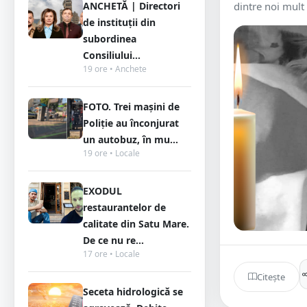
ANCHETĂ | Directori
dintre noi mult 
de instituții din
subordinea
Consiliului...
19 ore • Anchete
FOTO. Trei mașini de
Poliție au înconjurat
un autobuz, în mu...
19 ore • Locale
EXODUL
restaurantelor de
calitate din Satu Mare.
De ce nu re...
17 ore • Locale
Citește
Seceta hidrologică se