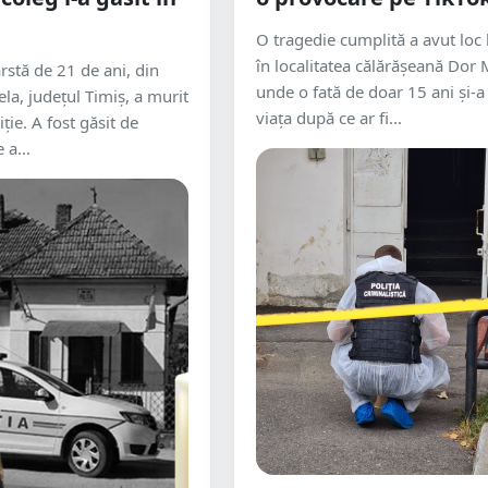
O tragedie cumplită a avut loc 
în localitatea călărășeană Dor 
ârstă de 21 de ani, din
unde o fată de doar 15 ani și-a
ela, judeţul Timiş, a murit
viața după ce ar fi...
iţie. A fost găsit de
 a...