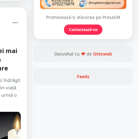
Promovează-ți afacerea pe PresaSM
Contactează-ne
ei mai
Dezvoltat cu
❤
de
Ottoweb
n
are
Feeds
i îndrăgit
din viață
n urmă o