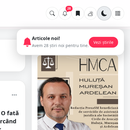
28
Articole noi!
Vezi știrile
Avem 28 știri noi pentru tine.
📢 Publicitate
 O fată
ercând
k