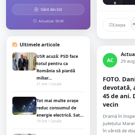
Vânt din Est
Actualizat: 06:00
Citește
Ultimele articole
Actua
USR acuză: PSD face
AC
29 aug
totul pentru ca
România să piardă
miliar...
FOTO. Danie
21 ore • Locale
devotată, 
45 de ani. 
Tot mai multe orașe
vecin
reduc consumul de
energie electrică. Sat...
Dramă în Inspec
19 ore • Locale
Județului Maram
în vârstă de doa