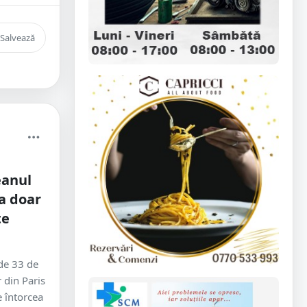
Salvează
eanul
a doar
te
de 33 de
 din Paris
e întorcea