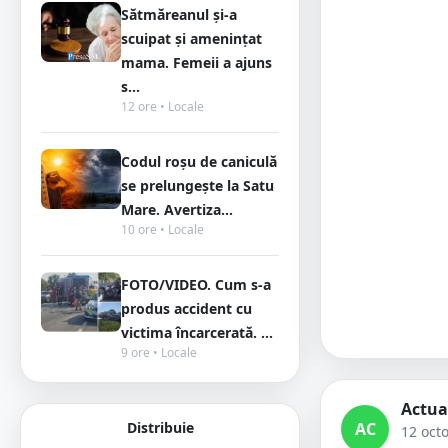
Sătmăreanul și-a
scuipat și amenințat
mama. Femeii a ajuns
s...
12 ore • Locale
Codul roșu de caniculă
se prelungește la Satu
Mare. Avertiza...
10 ore • Locale
FOTO/VIDEO. Cum s-a
produs accident cu
victima încarcerată. ...
9 ore • Locale
Actua
Distribuie
AC
12 oct