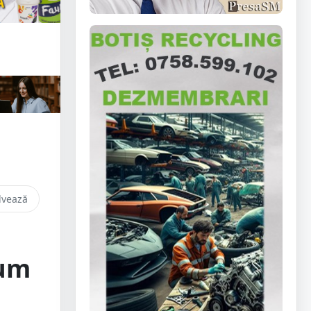
lvează
cum