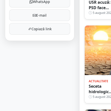
WhatsApp
USR acuză:
PSD face
totul pent
5 august 20
E-mail
ca Români
să piardă
Copiază link
miliarde de
euro din
PNRR
ACTUALITATE
Seceta
hidrologic
se
5 august 20
agravează.
Debite