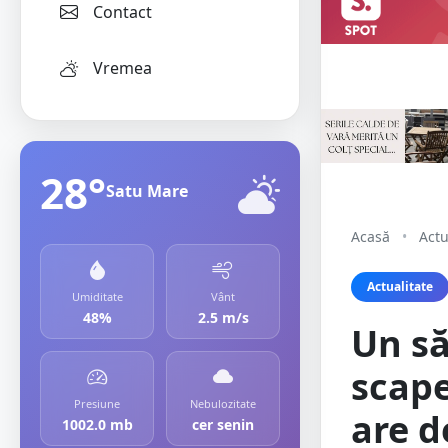
Contact
Vremea
28°
Satu Mare
Acasă
•
Actu
Actualitate
Umiditate
Vânt
48%
2.5 m/s
Un să
scape
Presiune
Nebulozitate
are d
1002.0 mb
cer senin