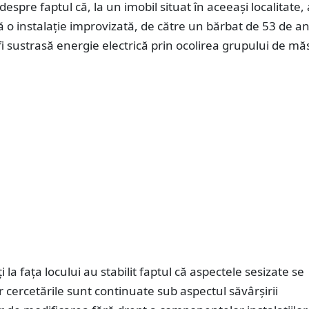
 despre faptul că, la un imobil situat în aceeași localitate, a
 o instalație improvizată, de către un bărbat de 53 de an
fi sustrasă energie electrică prin ocolirea grupului de mă
siți la fața locului au stabilit faptul că aspectele sesizate se
r cercetările sunt continuate sub aspectul săvârșirii