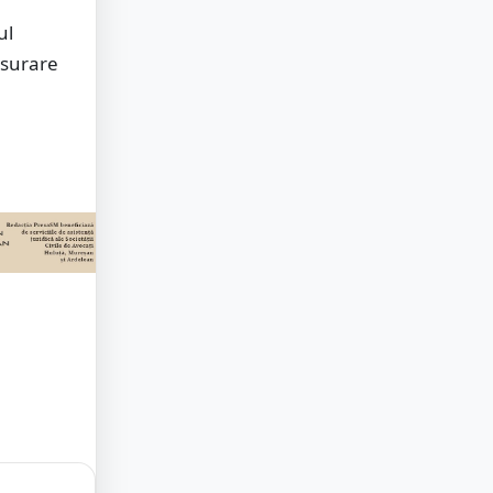
ul
ăsurare