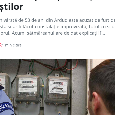
știlor
n vârstă de 53 de ani din Ardud este acuzat de furt d
ta și-ar fi făcut o instalație improvizată, totul cu sc
torul. Acum, sătmăreanul are de dat explicații î...
1 min citire