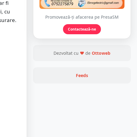
r fi
i, cu
Promovează-ți afacerea pe PresaSM
surare.
Contactează-ne
Dezvoltat cu
❤
de
Ottoweb
Feeds