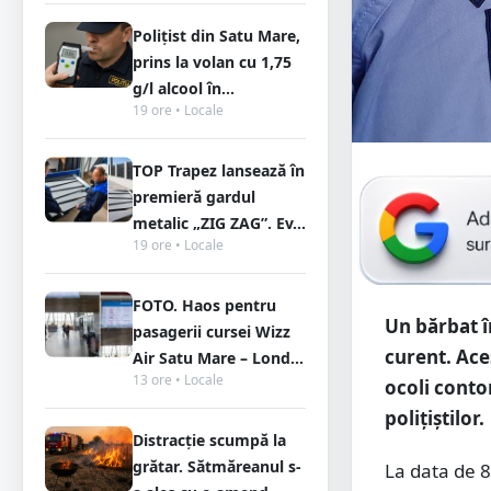
Polițist din Satu Mare,
prins la volan cu 1,75
g/l alcool în...
19 ore • Locale
TOP Trapez lansează în
premieră gardul
metalic „ZIG ZAG”. Ev...
19 ore • Locale
FOTO. Haos pentru
Un bărbat î
pasagerii cursei Wizz
curent. Aces
Air Satu Mare – Lond...
13 ore • Locale
ocoli conto
polițiștilor.
Distracție scumpă la
grătar. Sătmăreanul s-
La data de 8 