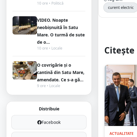
10 ore • Politică
curent electric
VIDEO. Noapte
neobișnuită în Satu
Mare. O turmă de sute
de o...
Citește 
10 ore • Locale
O covrigărie și o
cantină din Satu Mare,
amendate. Ce s-a gă...
9 ore • Locale
Distribuie
Facebook
ACTUALITATE