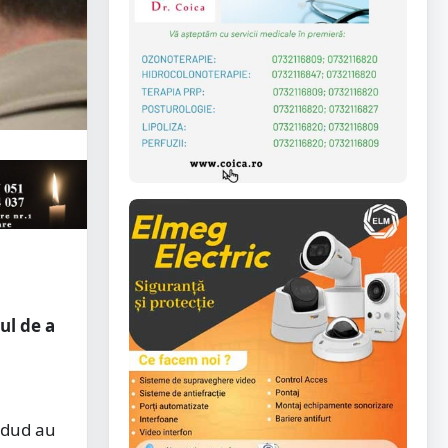
ul de a
Ardud au