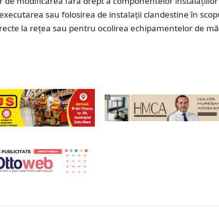
or de modificarea fără drept a componentelor instalațiilor
executarea sau folosirea de instalații clandestine în scop
irecte la rețea sau pentru ocolirea echipamentelor de m