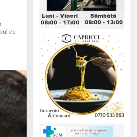
e
opul de