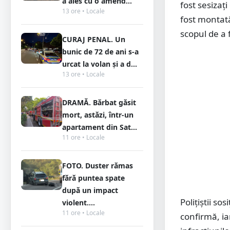
a ales cu o amend...
fost sesizați
13 ore • Locale
fost montată
scopul de a 
CURAJ PENAL. Un
bunic de 72 de ani s-a
urcat la volan și a d...
13 ore • Locale
DRAMĂ. Bărbat găsit
mort, astăzi, într-un
apartament din Sat...
11 ore • Locale
FOTO. Duster rămas
fără puntea spate
după un impact
Polițiștii so
violent....
11 ore • Locale
confirmă, ia