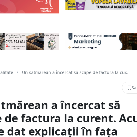
alitate
•
Un sătmărean a încercat să scape de factura la cur...
Sa
tmărean a încercat să
 de factura la curent. A
e dat explicații în fața