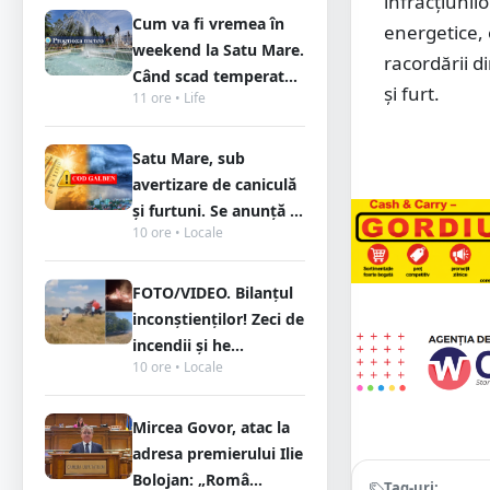
infracțiunil
Cum va fi vremea în
energetice, 
weekend la Satu Mare.
racordării d
Când scad temperat...
și furt.
11 ore • Life
Satu Mare, sub
avertizare de caniculă
și furtuni. Se anunță ...
10 ore • Locale
FOTO/VIDEO. Bilanțul
inconștienților! Zeci de
incendii și he...
10 ore • Locale
Mircea Govor, atac la
adresa premierului Ilie
Bolojan: „Româ...
Tag-uri: