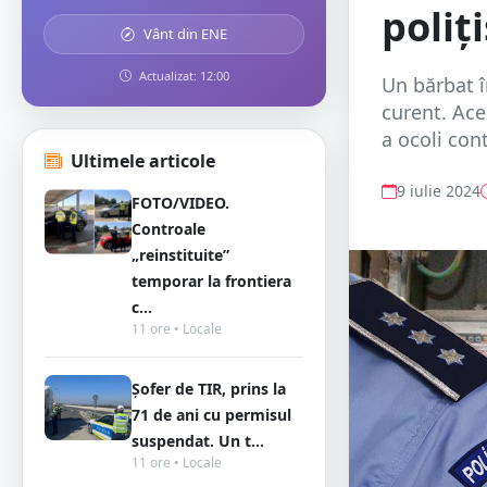
poliți
Vânt din ENE
Actualizat: 12:00
Un bărbat î
curent. Aces
a ocoli con
Ultimele articole
9 iulie 2024
FOTO/VIDEO.
Controale
„reinstituite”
temporar la frontiera
c...
11 ore • Locale
Șofer de TIR, prins la
71 de ani cu permisul
suspendat. Un t...
11 ore • Locale