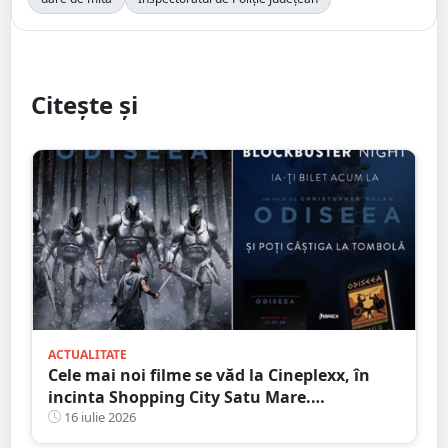
Citește și
ACTUALITATE
Cele mai noi filme se văd la Cineplexx, în
incinta Shopping City Satu Mare.
Blockbuster Night: Odiseea
16 iulie 2026