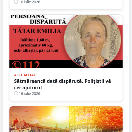
săruta
16 iulie 2026
ACTUALITATE
Sătmăreancă dată dispărută. Polițiștii vă
cer ajutorul
16 iulie 2026