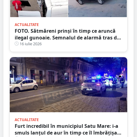
ACTUALITATE
FOTO. Sătmăreni prinși în timp ce aruncă
ilegal gunoaie. Semnalul de alarmă tras de
Primărie
16 iulie 2026
ACTUALITATE
Furt incredibil în municipiul Satu Mare: i-a
smuls lanțul de aur în timp ce îl îmbrățișa și