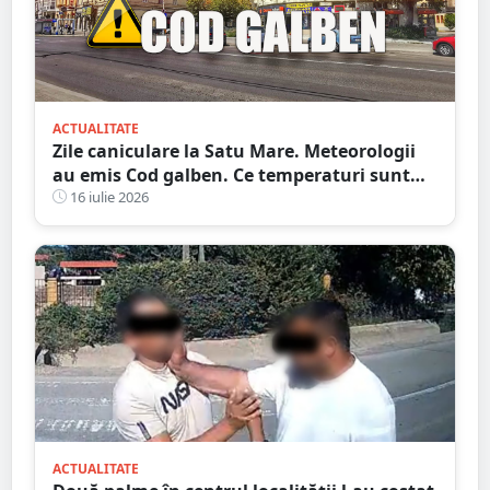
ACTUALITATE
Zile caniculare la Satu Mare. Meteorologii
au emis Cod galben. Ce temperaturi sunt
așteptate și când expiră avertizarea meteo
16 iulie 2026
ACTUALITATE