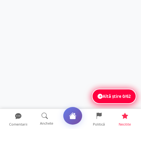
Altă știre
0/62
Anchete
Comentarii
Politică
Necitite