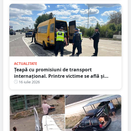
ACTUALITATE
Țeapă cu promisiuni de transport
internațional. Printre victime se află și
persoane din județul Satu Mare
16 iulie 2026