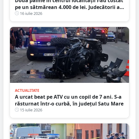
Două palme în centrul localității l-au costat
pe un sătmărean 4.000 de lei. Judecătorii au
refuzat să îl lase fără condamnare penală
16 iulie 2026
ACTUALITATE
A urcat beat pe ATV cu un copil de 7 ani. S-a
răsturnat într-o curbă, în județul Satu Mare
15 iulie 2026