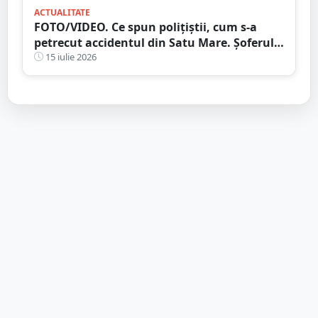
ACTUALITATE
FOTO/VIDEO. Ce spun polițiștii, cum s-a
petrecut accidentul din Satu Mare. Șoferul a
ajuns cu mașina răsturnată în șanț
15 iulie 2026