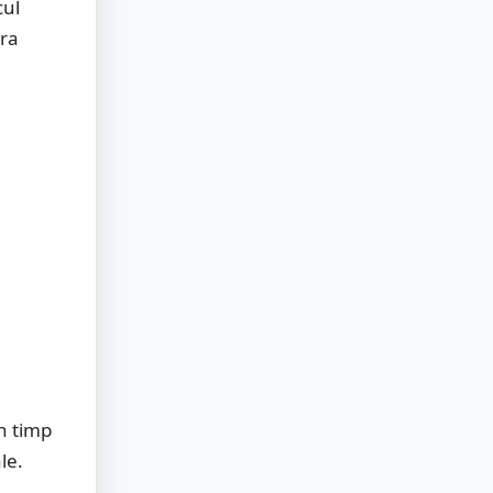
cul
ora
n timp
le.