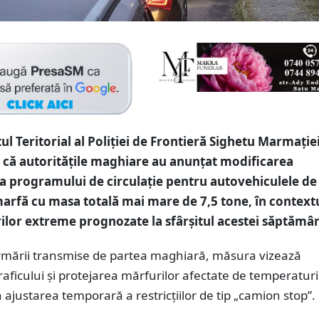
ul Teritorial al Poliției de Frontieră Sighetu Marmație
că autoritățile maghiare au anunțat modificarea
 programului de circulație pentru autovehiculele de
arfă cu masa totală mai mare de 7,5 tone, în context
lor extreme prognozate la sfârșitul acestei săptămân
formării transmise de partea maghiară, măsura vizează
traficului și protejarea mărfurilor afectate de temperaturi
in ajustarea temporară a restricțiilor de tip „camion stop”.