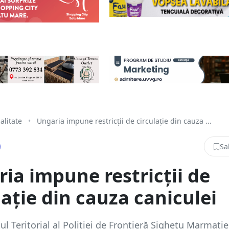
alitate
•
Ungaria impune restricții de circulație din cauza ...
Sa
ia impune restricții de
lație din cauza caniculei
ul Teritorial al Poliției de Frontieră Sighetu Marmație