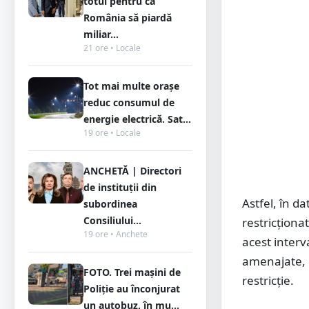
totul pentru ca
România să piardă
miliar...
21 ore • Locale
Tot mai multe orașe
reduc consumul de
energie electrică. Sat...
19 ore • Locale
ANCHETĂ | Directori
de instituții din
Astfel, în d
subordinea
Consiliului...
restricționa
19 ore • Anchete
acest interva
amenajate, u
FOTO. Trei mașini de
restricție.
Poliție au înconjurat
un autobuz, în mu...