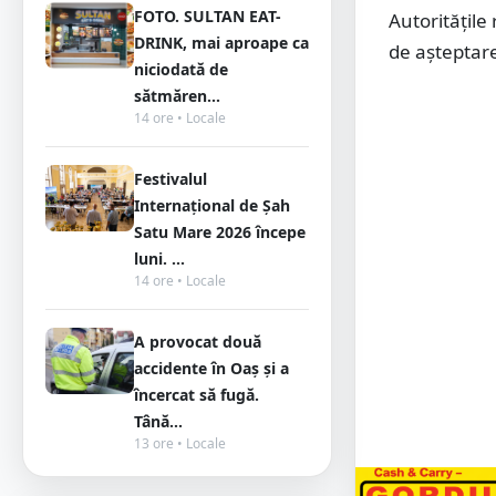
FOTO. SULTAN EAT-
Autoritățile
DRINK, mai aproape ca
de așteptare
niciodată de
sătmăren...
14 ore • Locale
Festivalul
Internațional de Șah
Satu Mare 2026 începe
luni. ...
14 ore • Locale
A provocat două
accidente în Oaș și a
încercat să fugă.
Tână...
13 ore • Locale