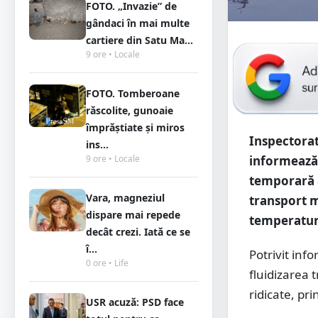
FOTO. „Invazie” de
gândaci în mai multe
cartiere din Satu Ma...
9 ore • Locale
FOTO. Tomberoane
răscolite, gunoaie
împrăștiate și miros
Inspectorat
ins...
informează 
9 ore • Locale
temporară a
Vara, magneziul
transport m
dispare mai repede
temperaturi
decât crezi. Iată ce se
î...
Potrivit in
0 ore • Life
fluidizarea 
ridicate, pr
USR acuză: PSD face