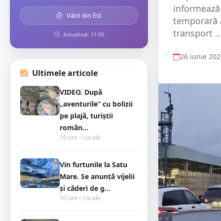
informează 
Vânt din Est
temporară a
transport ..
Actualizat: 11:00
26 iunie 20
Ultimele articole
VIDEO. După
„aventurile” cu bolizii
pe plajă, turiștii
român...
10 ore • Locale
Vin furtunile la Satu
Mare. Se anunță vijelii
și căderi de g...
10 ore • Locale