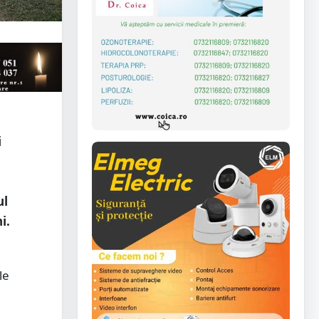
i
ul
i.
le