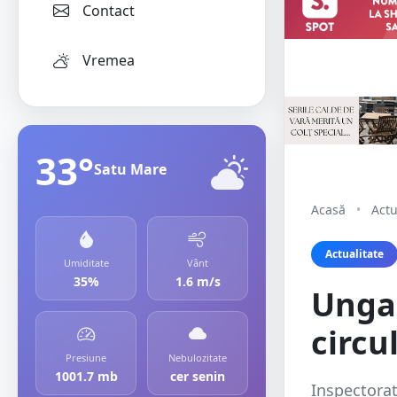
Contact
Vremea
33°
Satu Mare
Acasă
•
Actu
Actualitate
Umiditate
Vânt
35%
1.6 m/s
Ungar
circu
Presiune
Nebulozitate
1001.7 mb
cer senin
Inspectorat