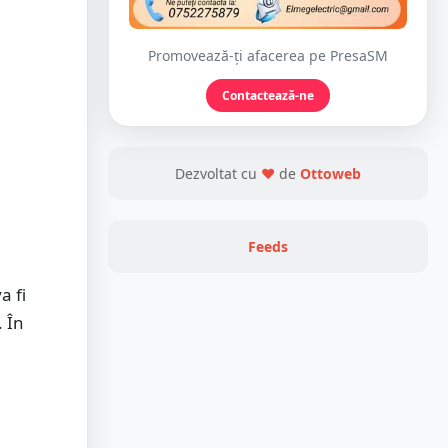
Promovează-ți afacerea pe PresaSM
Contactează-ne
Dezvoltat cu
❤
de
Ottoweb
Feeds
a fi
. În