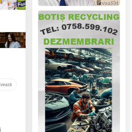
lvează
i