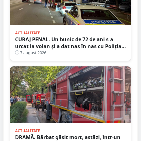
ACTUALITATE
CURAJ PENAL. Un bunic de 72 de ani s-a
urcat la volan și a dat nas în nas cu Poliția
Satu Mare
7 august 2026
ACTUALITATE
DRAMĂ. Bărbat găsit mort, astăzi, într-un