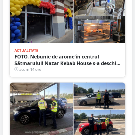
ACTUALITATE
FOTO. Nebunie de arome în centrul
Sătmarului! Nazar Kebab House s-a deschis
cu șaorma la 20 de lei, azi și mâine
acum 14 ore