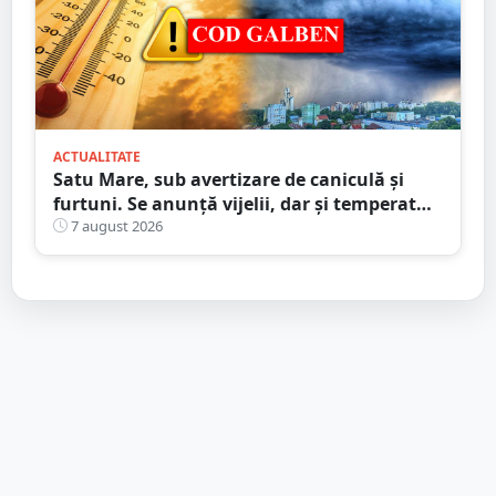
ACTUALITATE
Satu Mare, sub avertizare de caniculă și
furtuni. Se anunță vijelii, dar și temperaturi
ridicate. Avertizarea ANM
7 august 2026