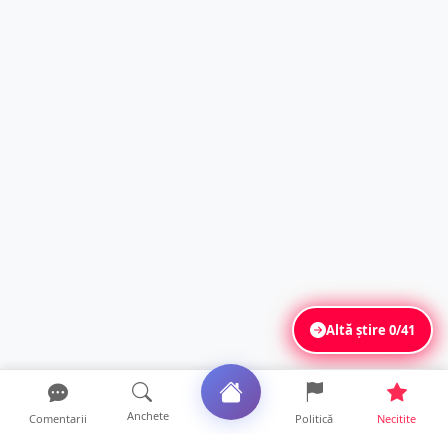
Altă știre
0/41
Anchete
Comentarii
Politică
Necitite