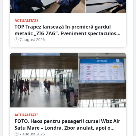
ACTUALITATE
TOP Trapez lansează în premieră gardul
metalic „ZIG ZAG”. Eveniment spectaculos
în Grădina Romei
7 august 2026
ACTUALITATE
FOTO. Haos pentru pasagerii cursei Wizz Air
Satu Mare – Londra. Zbor anulat, apoi o
nouă întârziere. Fără explicații clare
7 august 2026