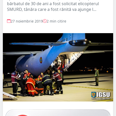
bărbatul de 30 de ani a fost solicitat elicopterul
SMURD, tânăra care a fost rănită va ajunge l...
27 noiembrie 2019
2 min citire