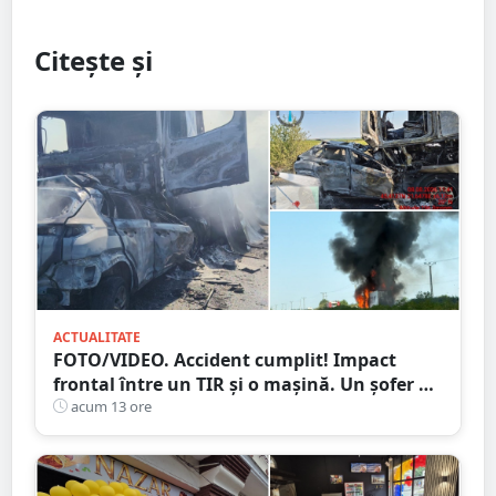
Citește și
ACTUALITATE
FOTO/VIDEO. Accident cumplit! Impact
frontal între un TIR și o mașină. Un șofer a
murit carbonizat
acum 13 ore