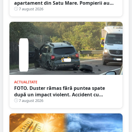
apartament din Satu Mare. Pompierii au
spart ușa
7 august 2026
ACTUALITATE
FOTO. Duster rămas fără puntea spate
după un impact violent. Accident cu
implicarea unei mașini din Satu Mare
7 august 2026