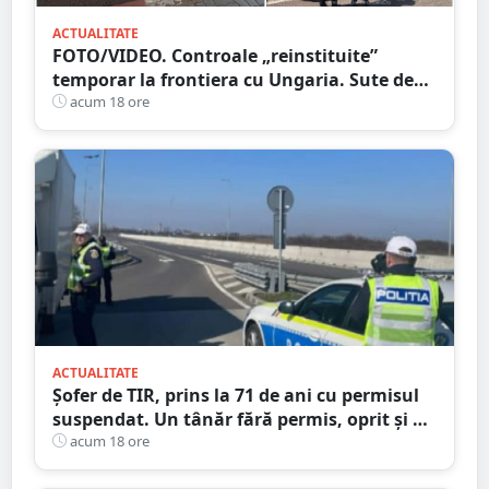
ACTUALITATE
FOTO/VIDEO. Controale „reinstituite”
temporar la frontiera cu Ungaria. Sute de
persoane și mașini, verificate în județul
acum 18 ore
Satu Mare
ACTUALITATE
Șofer de TIR, prins la 71 de ani cu permisul
suspendat. Un tânăr fără permis, oprit și el
la Petea
acum 18 ore