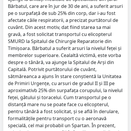
Bărbatul, care are în jur de 30 de ani, a suferit arsuri
pe o surpafață de sub 25% din corp, dar i-au fost
afectate căile respiratorii, a precizat purtătorul de
cuvânt. Din acest motiv, dat fiind starea sa mai
gravă, a fost solicitat transportul cu elicopterul
SMURD la Spitalul de Chirurgie Reparatorie din
Timișoara. Bărbatul a suferit arsuri la nivelul feței și
membrelor superioare. Cealaltă victimă, este vorba
despre o tânără, va ajunge la Spitalul de Arși din
Capitală. Potrivit purtătorului de cuvânt,
sătmăreanca a ajuns în stare conștientă la Unitatea
de Primiri Urgențe, cu arsuri de gradul II și III pe
aproximativb 25% din surpafața corupului, la nivelul
feței, gâtului și toracelui. Cum transportul pe o
distanță mare nu se poate face cu elicopterul,
pentru tânără a fost solicitat, și se află în derulare,
formalitățile pentru transport cu o aeronavă
specială, cel mai probabil un Spartan. În prezent,