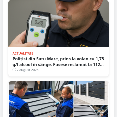
ACTUALITATE
Polițist din Satu Mare, prins la volan cu 1,75
g/l alcool în sânge. Fusese reclamat la 112
că circula pe contrasens
7 august 2026