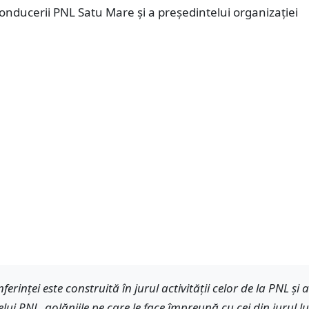
conducerii PNL Satu Mare și a președintelui organizației
erinței este construită în jurul activității celor de la PNL și a
lui PNL, golăniile pe care le face împreună cu cei din jurul lu