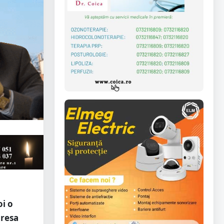
oi o
dresa