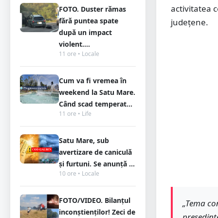
activitatea 
FOTO. Duster rămas
fără puntea spate
județene.
după un impact
violent....
11 ore • Locale
Cum va fi vremea în
weekend la Satu Mare.
Când scad temperat...
11 ore • Life
Satu Mare, sub
avertizare de caniculă
și furtuni. Se anunță ...
10 ore • Locale
FOTO/VIDEO. Bilanțul
„Tema conf
inconștienților! Zeci de
președinte