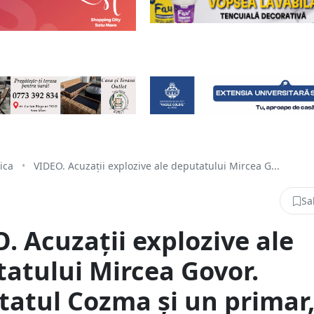
tica
•
VIDEO. Acuzații explozive ale deputatului Mircea G...
Sa
. Acuzații explozive ale
atului Mircea Govor.
atul Cozma și un primar