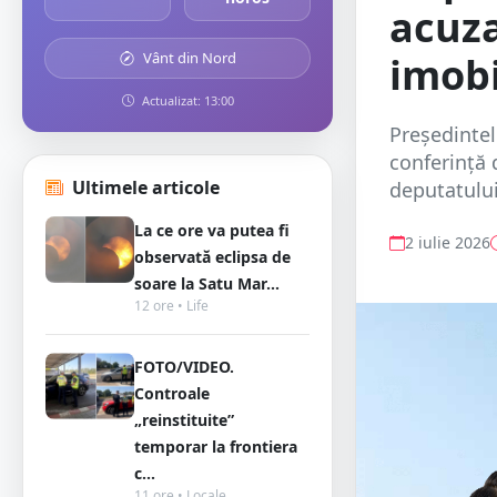
acuza
Vânt din Nord
imobi
Actualizat: 13:00
Președintel
conferință 
Ultimele articole
deputatulu
La ce ore va putea fi
2 iulie 2026
observată eclipsa de
soare la Satu Mar...
12 ore • Life
FOTO/VIDEO.
Controale
„reinstituite”
temporar la frontiera
c...
11 ore • Locale