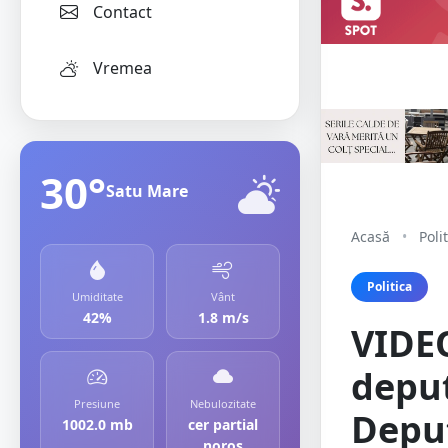
Contact
Vremea
30°
Satu Mare
Acasă
•
Poli
Politica
Umiditate
Vânt
42%
1.8 m/s
VIDEO
deput
Presiune
Nebulozitate
Deput
1002.0 mb
cer partial
noros