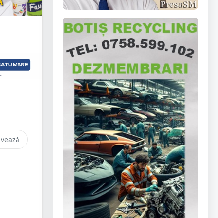
lvează
,