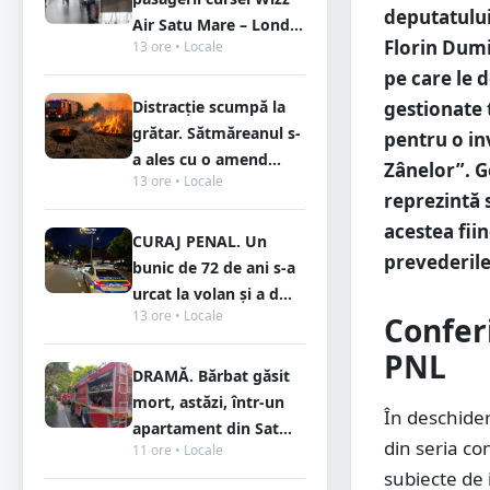
deputatulu
Air Satu Mare – Lond...
Florin Dumi
13 ore • Locale
pe care le 
Distracție scumpă la
gestionate 
grătar. Sătmăreanul s-
pentru o in
a ales cu o amend...
Zânelor”. G
13 ore • Locale
reprezintă s
acestea fiin
CURAJ PENAL. Un
prevederile
bunic de 72 de ani s-a
urcat la volan și a d...
13 ore • Locale
Confer
PNL
DRAMĂ. Bărbat găsit
mort, astăzi, într-un
În deschider
apartament din Sat...
din seria co
11 ore • Locale
subiecte de 