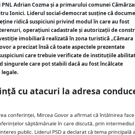
i PNL Adrian Cozma și a primarului comunei Cămârza
tru Ionici. Liderul social-democrat susține că docum
deține ridică suspiciuni privind modul în care au fost
terenuri, operațiuni cadastrale și autorizații de const
vestiție imobiliară realizată în zona turistică „Cămara
ovor a precizat însă că toate aspectele prezentate
uspiciuni care trebuie verificate de instituțiile abilita
d singurele care pot stabili dacă au fost încălcate
 legale.
ință cu atacuri la adresa conduce
ea conferinței, Mircea Govor a afirmat că întâlnirea face
nferințelor săptămânale în care discută, prin intermediul
interes public. Liderul PSD a declarat că tema principală a