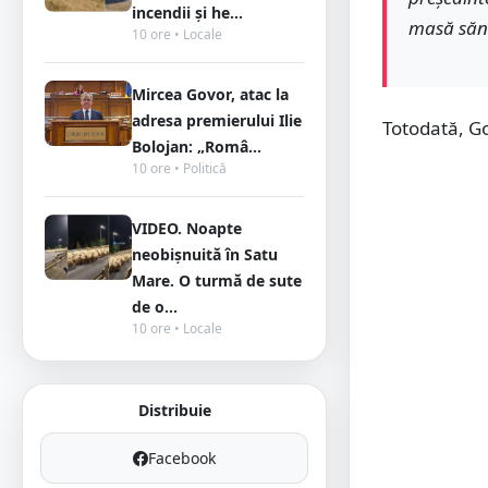
incendii și he...
masă sănăt
10 ore • Locale
Mircea Govor, atac la
adresa premierului Ilie
Totodată, Go
Bolojan: „Româ...
10 ore • Politică
VIDEO. Noapte
neobișnuită în Satu
Mare. O turmă de sute
de o...
10 ore • Locale
Distribuie
Facebook