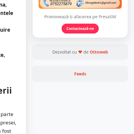
na,
entele
Promovează-ți afacerea pe PresaSM
Contactează-ne
ruire
Dezvoltat cu
❤
de
Ottoweb
te,
Feeds
rii
 parte
 presei,
 fost