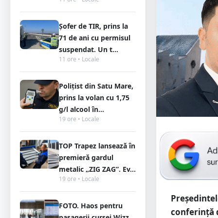
Șofer de TIR, prins la
71 de ani cu permisul
suspendat. Un t...
11 ore • Locale
Polițist din Satu Mare,
prins la volan cu 1,75
g/l alcool în...
19 ore • Locale
TOP Trapez lansează în
premieră gardul
metalic „ZIG ZAG”. Ev...
19 ore • Locale
Președintel
FOTO. Haos pentru
conferință d
pasagerii cursei Wizz