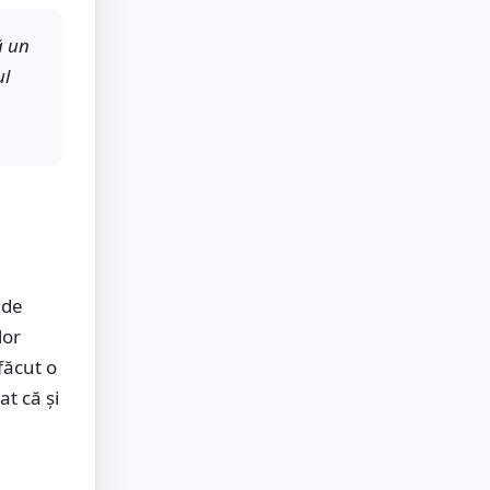
ă un
ul
nde
lor
făcut o
at că și