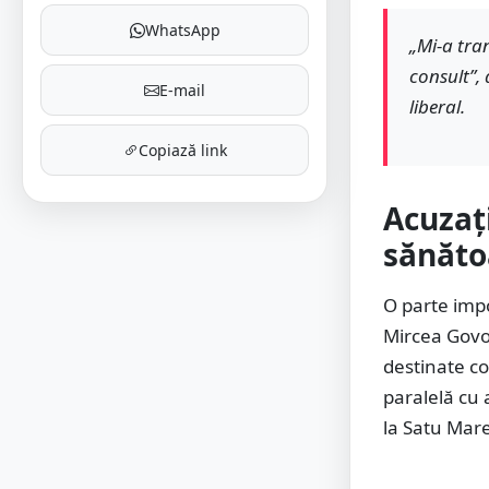
WhatsApp
„Mi-a tran
consult”, 
E-mail
liberal.
Copiază link
Acuzaț
sănăto
O parte imp
Mircea Govor
destinate co
paralelă cu 
la Satu Mare 