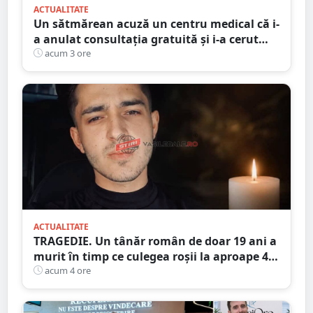
ACTUALITATE
Un sătmărean acuză un centru medical că i-
a anulat consultația gratuită și i-a cerut
250 de lei pentru aceeași programare
acum 3 ore
ACTUALITATE
TRAGEDIE. Un tânăr român de doar 19 ani a
murit în timp ce culegea roșii la aproape 40
de grade Celsius,în Italia
acum 4 ore