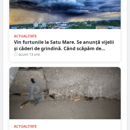
ACTUALITATE
Vin furtunile la Satu Mare. Se anunță vijelii
și căderi de grindină. Când scăpăm de
caniculă
acum 13 ore
ACTUALITATE