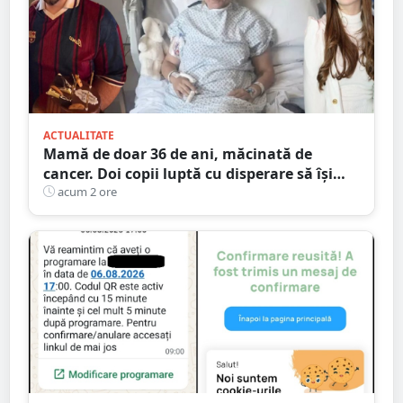
ACTUALITATE
Mamă de doar 36 de ani, măcinată de
cancer. Doi copii luptă cu disperare să își
salveze mama: „Nu o lăsați să se stingă”
acum 2 ore