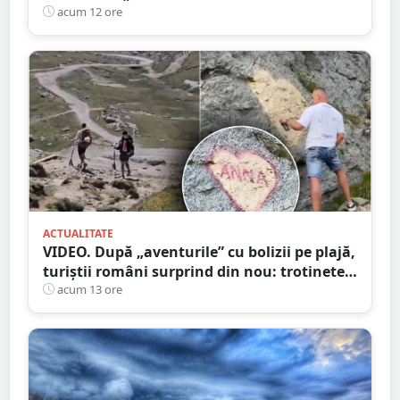
calificări medicale, numeroase oportunități
acum 12 ore
de carieră
ACTUALITATE
VIDEO. După „aventurile” cu bolizii pe plajă,
turiștii români surprind din nou: trotinete
pe Bucegi și declarații de dragoste pe stânci
acum 13 ore