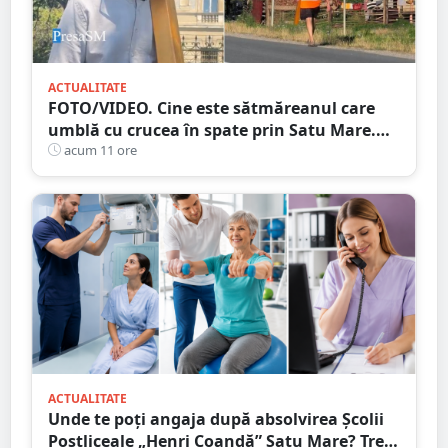
ACTUALITATE
FOTO/VIDEO. Cine este sătmăreanul care
umblă cu crucea în spate prin Satu Mare.
De ce face acest gest
acum 11 ore
ACTUALITATE
Unde te poți angaja după absolvirea Școlii
Postliceale „Henri Coandă” Satu Mare? Trei