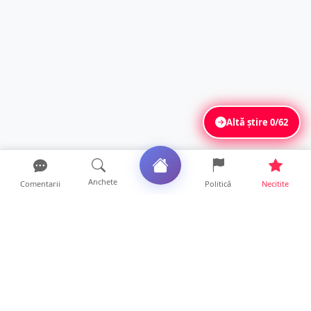
Altă știre
0/62
Anchete
Comentarii
Politică
Necitite
Ultimele articole
Mamă de doar 36 de ani, măcinată de
cancer. Doi copii luptă ...
21 ore • Locale