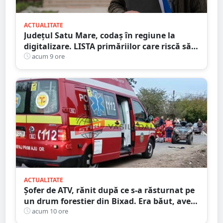
ACTUALITATE
Județul Satu Mare, codaș în regiune la
digitalizare. LISTA primăriilor care riscă să
piardă bani de la buget
acum 9 ore
ACTUALITATE
Șofer de ATV, rănit după ce s-a răsturnat pe
un drum forestier din Bixad. Era băut, avea
permisul anulat, iar vehiculul nu era
acum 10 ore
înmatriculat