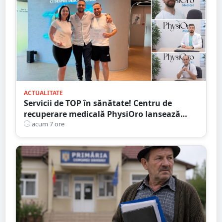
ACTUALITATE
Servicii de TOP în sănătate! Centru de
recuperare medicală PhysiOro lansează
Divizia medicală PhysiOro
acum 7 ore