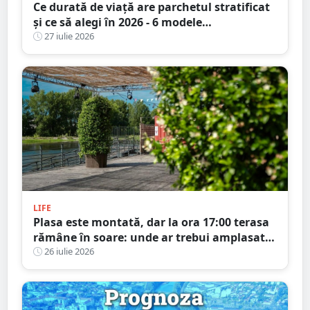
Ce durată de viață are parchetul stratificat
și ce să alegi în 2026 - 6 modele
recomandate pentru un design durabil
27 iulie 2026
LIFE
Plasa este montată, dar la ora 17:00 terasa
rămâne în soare: unde ar trebui amplasată,
de fapt?
26 iulie 2026