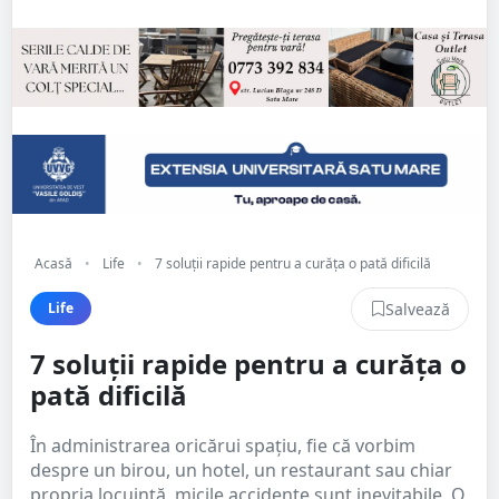
Acasă
•
Life
•
7 soluții rapide pentru a curăța o pată dificilă
Salvează
Life
7 soluții rapide pentru a curăța o
pată dificilă
În administrarea oricărui spațiu, fie că vorbim
despre un birou, un hotel, un restaurant sau chiar
propria locuință, micile accidente sunt inevitabile. O