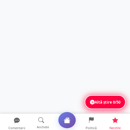
Altă știre
0/50
Anchete
Comentarii
Politică
Necitite