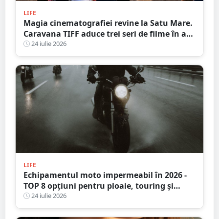
LIFE
Magia cinematografiei revine la Satu Mare.
Caravana TIFF aduce trei seri de filme în aer
liber pe malul Someșului
24 iulie 2026
LIFE
Echipamentul moto impermeabil în 2026 -
TOP 8 opțiuni pentru ploaie, touring și
adventure
24 iulie 2026