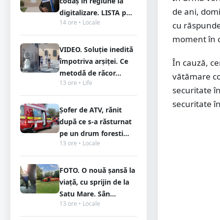
codaș în regiune la
de ani, domic
digitalizare. LISTA p...
14 ore • Locale
cu răspunder
moment în car
VIDEO. Soluție inedită
împotriva arșiței. Ce
În cauză, ce
metodă de răcor...
vătămare cor
13 ore • Life
securitate î
securitate 
Șofer de ATV, rănit
după ce s-a răsturnat
pe un drum foresti...
13 ore • Locale
FOTO. O nouă șansă la
viață, cu sprijin de la
Satu Mare. Sân...
13 ore • Locale