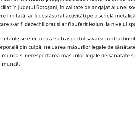
iliat în județul Botoșani, în calitate de angajat al unei so
e limitată, ar fi desfășurat activități pe o schelă metalică
e s-ar fi dezechilibrat și ar fi suferit leziuni la nivelul sp
rcetările se efectuează sub aspectul săvârșirii infracțiuni
porală din culpă, neluarea măsurilor legale de sănătate
n muncă și nerespectarea măsurilor legale de sănătate și
în muncă.