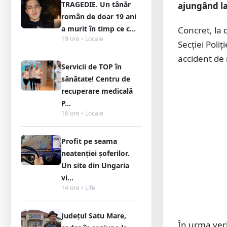
TRAGEDIE. Un tânăr
ajungând la 
român de doar 19 ani
a murit în timp ce c...
Concret, la d
19 ore • Locale
Secției Poli
accident de
Servicii de TOP în
sănătate! Centru de
recuperare medicală
P...
16 ore • Locale
Profit pe seama
neatenției șoferilor.
Un site din Ungaria
vi...
14 ore • Life
Județul Satu Mare,
În urma verif