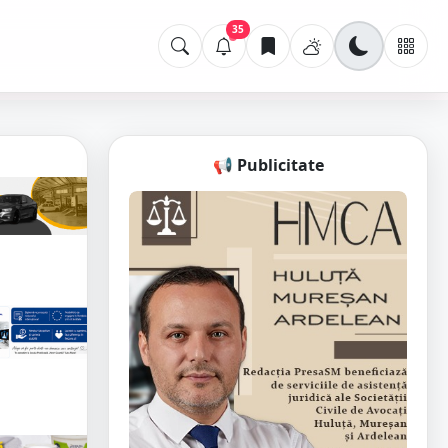
35
📢 Publicitate