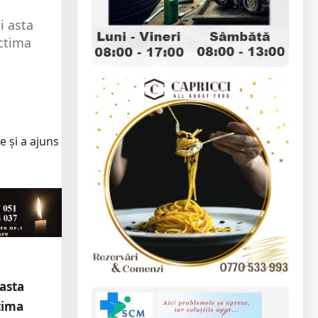
i asta
ictima
 asta
tima