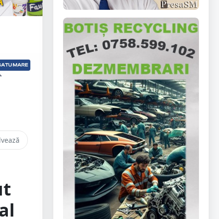
lvează
ut
al