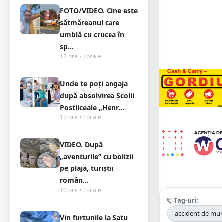
FOTO/VIDEO. Cine este
sătmăreanul care
umblă cu crucea în
sp...
12 ore • Locale
Unde te poți angaja
după absolvirea Școlii
Postliceale „Henr...
12 ore • Locale
VIDEO. După
„aventurile” cu bolizii
pe plajă, turiștii
român...
10 ore • Locale
Tag-uri:
accident de mu
Vin furtunile la Satu