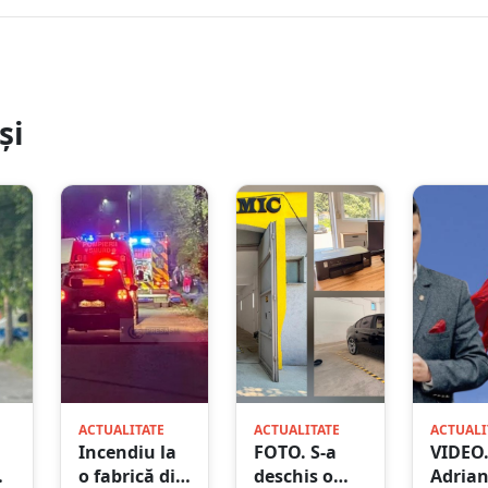
și
ACTUALITATE
ACTUALITATE
ACTUALI
Incendiu la
FOTO. S-a
VIDEO
o fabrică din
deschis o
Adria