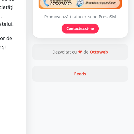
cietăți
,
Promovează-ți afacerea pe PresaSM
atelui.
Contactează-ne
lor de
 și
Dezvoltat cu
❤
de
Ottoweb
Feeds