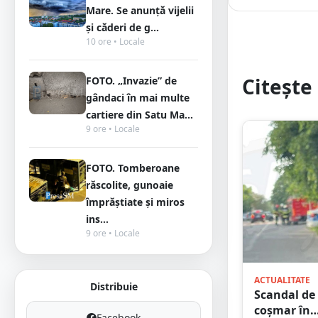
Mare. Se anunță vijelii
și căderi de g...
10 ore • Locale
Citește 
FOTO. „Invazie” de
gândaci în mai multe
cartiere din Satu Ma...
9 ore • Locale
FOTO. Tomberoane
răscolite, gunoaie
împrăștiate și miros
ins...
9 ore • Locale
ACTUALITATE
Distribuie
Scandal de
coșmar în
Facebook