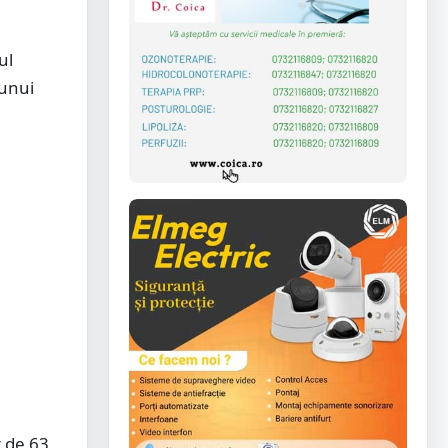
ul
 unui
t de 63