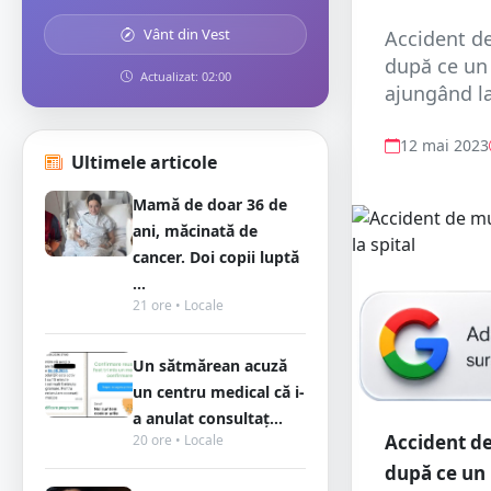
Vânt din Vest
Accident de
după ce un 
Actualizat: 02:00
ajungând la 
12 mai 2023
Ultimele articole
Mamă de doar 36 de
ani, măcinată de
cancer. Doi copii luptă
...
21 ore • Locale
Un sătmărean acuză
un centru medical că i-
a anulat consultaț...
Accident de
20 ore • Locale
după ce un 