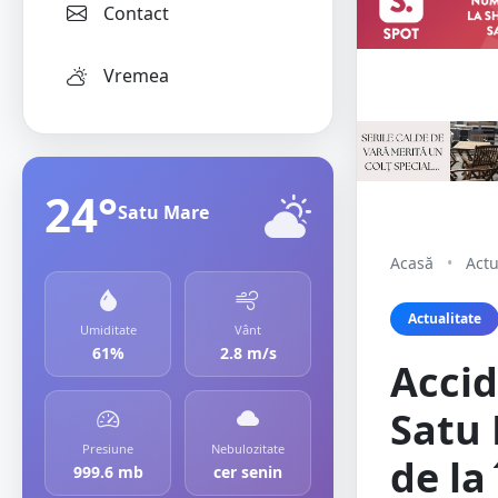
Contact
Vremea
24°
Satu Mare
Acasă
•
Actu
Actualitate
Umiditate
Vânt
61%
2.8 m/s
Accid
Satu 
Presiune
Nebulozitate
de la
999.6 mb
cer senin