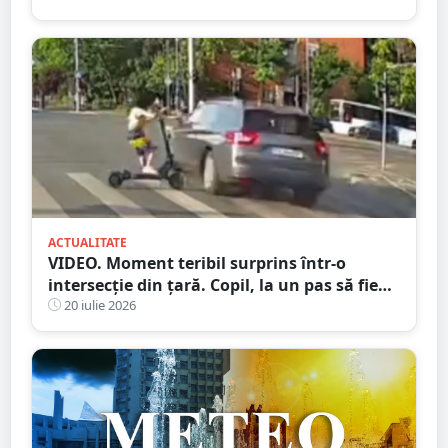
ACTUALITATE
VIDEO. Moment teribil surprins într-o
intersecție din țară. Copil, la un pas să fie
spulberat de mașină
20 iulie 2026