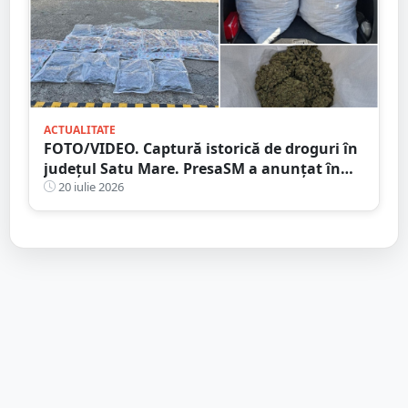
ACTUALITATE
FOTO/VIDEO. Captură istorică de droguri în
județul Satu Mare. PresaSM a anunțat în
premieră!
20 iulie 2026