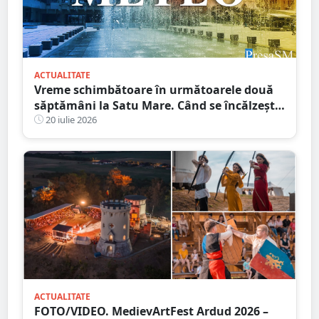
ACTUALITATE
Vreme schimbătoare în următoarele două
săptămâni la Satu Mare. Când se încălzește,
din nou, vremea
20 iulie 2026
ACTUALITATE
FOTO/VIDEO. MedievArtFest Ardud 2026 –