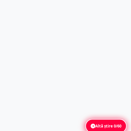
Altă știre
0/60