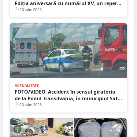
Ediția aniversară cu numărul XV, un reper
al vieții culturale din județul Satu Mare
20 iulie 2026
ACTUALITATE
FOTO/VIDEO. Accident în sensul giratoriu
de la Podul Transilvania, în municipiul Satu
Mare. Poliția a stabilit cauza producerii
20 iulie 2026
evenimentului