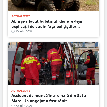
ACTUALITATE
Abia și-a făcut buletinul, dar are deja
explicații de dat în fața polițiștilor
sătmăreni. Totul după o ”aventură” cu ATV-
20 iulie 2026
ul pe străzile din sat
ACTUALITATE
Accident de muncă într-o hală din Satu
Mare. Un angajat a fost rănit
20 iulie 2026