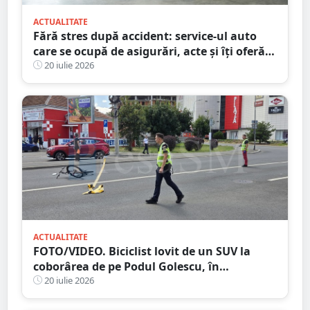
ACTUALITATE
Fără stres după accident: service-ul auto
care se ocupă de asigurări, acte și îți oferă
mașină la schimb
20 iulie 2026
ACTUALITATE
FOTO/VIDEO. Biciclist lovit de un SUV la
coborârea de pe Podul Golescu, în
municipiul Satu Mare. Șoferul: ”Pur și
20 iulie 2026
simplu nu l-am văzut”