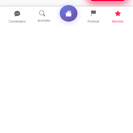
Anchete
Comentarii
Politică
Necitite
Ultimele articole
ANCHETĂ. Acuzații explozive la DGASPC
Satu Mare! Salarii uri...
18 ore • Anchete
FOTO/VIDEO. Accident cumplit! Impact
frontal între un TIR și...
16 ore • Locale
FOTO. Nebunie de arome în centrul
Sătmarului! Nazar Kebab Ho...
15 ore • Locale