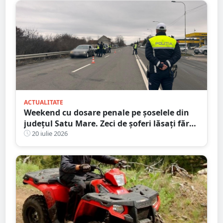
ACTUALITATE
Weekend cu dosare penale pe șoselele din
județul Satu Mare. Zeci de șoferi lăsați fără
permise
20 iulie 2026