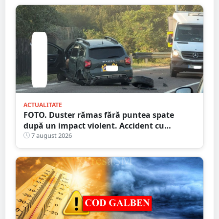
ACTUALITATE
FOTO. Duster rămas fără puntea spate
după un impact violent. Accident cu
implicarea unei mașini din Satu Mare
7 august 2026