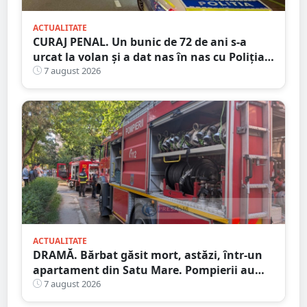
ACTUALITATE
CURAJ PENAL. Un bunic de 72 de ani s-a
urcat la volan și a dat nas în nas cu Poliția
Satu Mare
7 august 2026
ACTUALITATE
DRAMĂ. Bărbat găsit mort, astăzi, într-un
apartament din Satu Mare. Pompierii au
spart ușa
7 august 2026