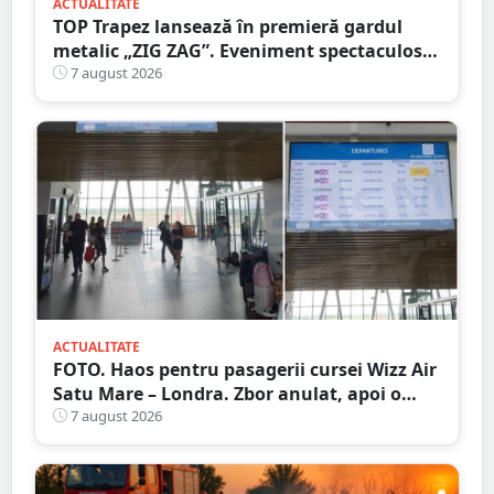
ACTUALITATE
TOP Trapez lansează în premieră gardul
metalic „ZIG ZAG”. Eveniment spectaculos
în Grădina Romei
7 august 2026
ACTUALITATE
FOTO. Haos pentru pasagerii cursei Wizz Air
Satu Mare – Londra. Zbor anulat, apoi o
nouă întârziere. Fără explicații clare
7 august 2026