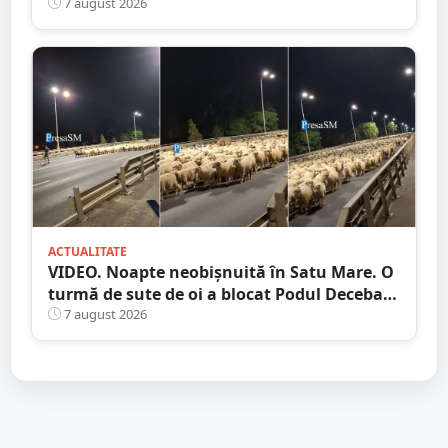
județul Satu Mare
7 august 2026
ACTUALITATE
VIDEO. Noapte neobișnuită în Satu Mare. O
turmă de sute de oi a blocat Podul Decebal.
Gest de apreciat al ciobanului
7 august 2026