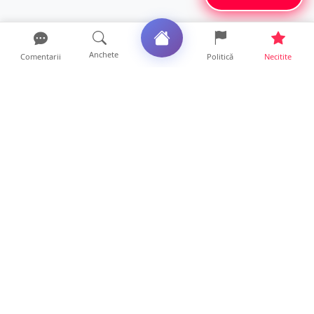
Anchete
Comentarii
Politică
Necitite
Ultimele articole
Un nou val de aer african va cuprinde țara.
Prognoza meteo p...
10 ore • Life
Sătmărenii nu scapă de caniculă. O nouă
avertizare pentru ju...
10 ore • Locale
ANCHETĂ. Acuzații explozive la DGASPC
Satu Mare! Salarii uri...
18 ore • Anchete