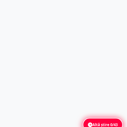
Altă știre
0/43