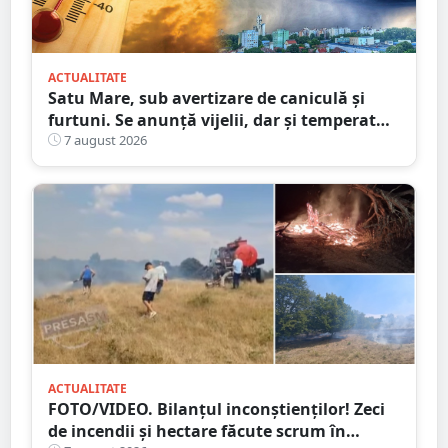
ACTUALITATE
Satu Mare, sub avertizare de caniculă și
furtuni. Se anunță vijelii, dar și temperaturi
ridicate. Avertizarea ANM
7 august 2026
ACTUALITATE
FOTO/VIDEO. Bilanțul inconștienților! Zeci
de incendii și hectare făcute scrum în