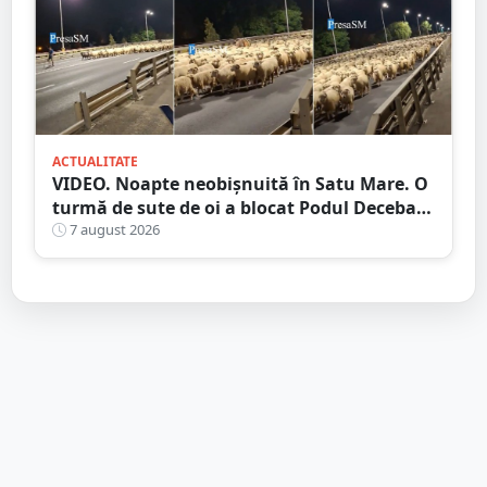
ACTUALITATE
VIDEO. Noapte neobișnuită în Satu Mare. O
turmă de sute de oi a blocat Podul Decebal.
Gest de apreciat al ciobanului
7 august 2026