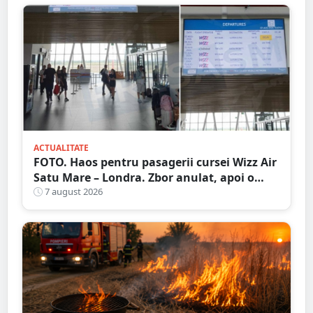
ACTUALITATE
FOTO. Haos pentru pasagerii cursei Wizz Air
Satu Mare – Londra. Zbor anulat, apoi o
nouă întârziere. Fără explicații clare
7 august 2026