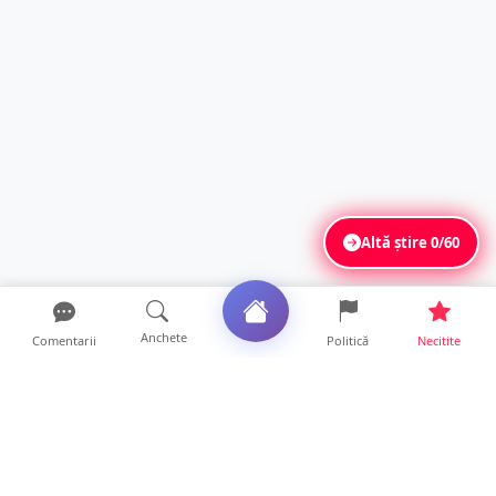
Altă știre
0/60
Anchete
Comentarii
Politică
Necitite
Ultimele articole
ANCHETĂ. Acuzații explozive la DGASPC
Satu Mare! Salarii uri...