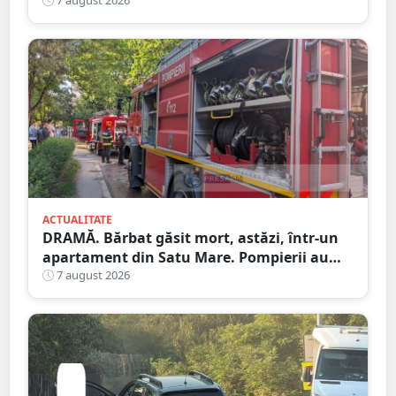
Satu Mare
7 august 2026
ACTUALITATE
DRAMĂ. Bărbat găsit mort, astăzi, într-un
apartament din Satu Mare. Pompierii au
spart ușa
7 august 2026