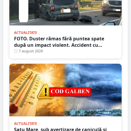
ACTUALITATE
FOTO. Duster rămas fără puntea spate
după un impact violent. Accident cu
implicarea unei mașini din Satu Mare
7 august 2026
ACTUALITATE
Satu Mare, sub avertizare de caniculă și