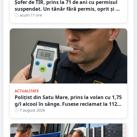
Șofer de TIR, prins la 71 de ani cu permisul
suspendat. Un tânăr fără permis, oprit și el
la Petea
acum 11 ore
ACTUALITATE
Polițist din Satu Mare, prins la volan cu 1,75
g/l alcool în sânge. Fusese reclamat la 112
că circula pe contrasens
7 august 2026