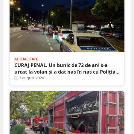
ACTUALITATE
CURAJ PENAL. Un bunic de 72 de ani s-a
urcat la volan și a dat nas în nas cu Poliția
Satu Mare
7 august 2026