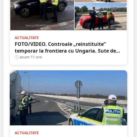
ACTUALITATE
FOTO/VIDEO. Controale „reinstituite”
temporar la frontiera cu Ungaria. Sute de
persoane și mașini, verificate în județul
acum 11 ore
Satu Mare
ACTUALITATE