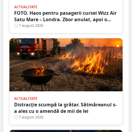
ACTUALITATE
FOTO. Haos pentru pasagerii cursei Wizz Air
Satu Mare – Londra. Zbor anulat, apoi o
nouă întârziere. Fără explicații clare
7 august 2026
ACTUALITATE
Distracție scumpă la grătar. Sătmăreanul s-
a ales cu o amendă de mii de lei
7 august 2026