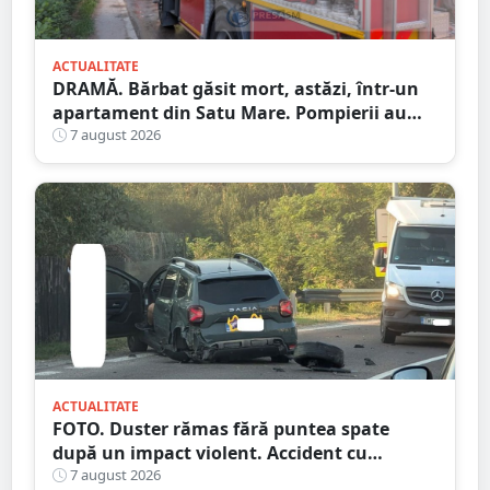
ACTUALITATE
DRAMĂ. Bărbat găsit mort, astăzi, într-un
apartament din Satu Mare. Pompierii au
spart ușa
7 august 2026
ACTUALITATE
FOTO. Duster rămas fără puntea spate
după un impact violent. Accident cu
implicarea unei mașini din Satu Mare
7 august 2026