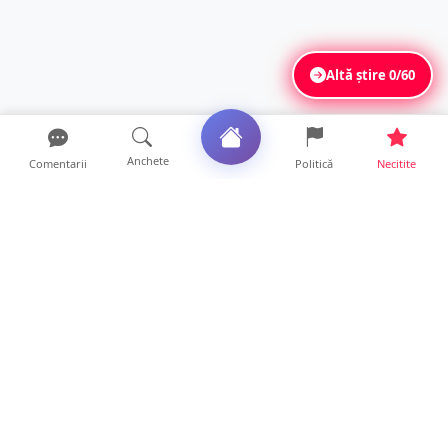
Altă știre
0/60
Anchete
Comentarii
Politică
Necitite
Ultimele articole
ANCHETĂ. Acuzații explozive la DGASPC
Satu Mare! Salarii uri...
18 ore • Anchete
FOTO/VIDEO. Accident cumplit! Impact
frontal între un TIR și...
16 ore • Locale