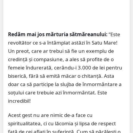
Redăm mai jos mărturia sătmăreanului:
”Este
revoltător ce s-a întâmplat astăzi în Satu Mare!
Un preot, care ar trebui să fie un exemplu de
credință și compasiune, a ales să profite de o
femeie îndurerată, cerându-i 3.000 de lei pentru
biserică, fără să emită măcar o chitanță. Asta
doar ca să participe la slujba de înmormântare a
soțului care trebuie azi înmormântat. Este
incredibil!
Acest gest nu are nimic de-a face cu
spiritualitatea, ci cu lăcomia și lipsa de respect
față de cei aflați în suferință. Cum să păcălești o