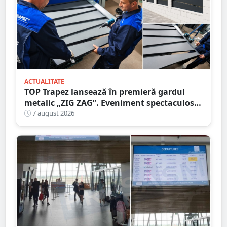
ACTUALITATE
TOP Trapez lansează în premieră gardul
metalic „ZIG ZAG”. Eveniment spectaculos
în Grădina Romei
7 august 2026