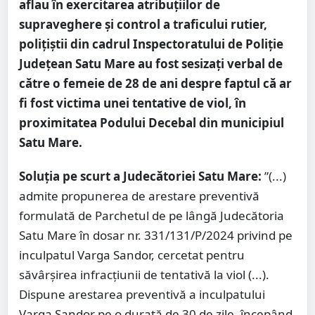
aflau în exercitarea atribuțiilor de
supraveghere și control a traficului rutier,
polițiștii din cadrul Inspectoratului de Poliție
Județean Satu Mare au fost sesizați verbal de
către o femeie de 28 de ani despre faptul că ar
fi fost victima unei tentative de viol, în
proximitatea Podului Decebal din municipiul
Satu Mare.
Soluția pe scurt a Judecătoriei Satu Mare:
”(...)
admite propunerea de arestare preventivă
formulată de Parchetul de pe lângă Judecătoria
Satu Mare în dosar nr. 331/131/P/2024 privind pe
inculpatul Varga Sandor, cercetat pentru
săvârşirea infracţiunii de tentativă la viol (...).
Dispune arestarea preventivă a inculpatului
Varga Sandor pe o durată de 30 de zile, începând