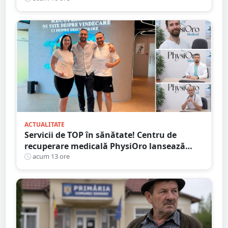
ACTUALITATE
Servicii de TOP în sănătate! Centru de
recuperare medicală PhysiOro lansează
Divizia medicală PhysiOro
acum 13 ore