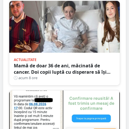
ACTUALITATE
Mamă de doar 36 de ani, măcinată de
cancer. Doi copii luptă cu disperare să își
salveze mama: „Nu o lăsați să se stingă”
acum 8 ore