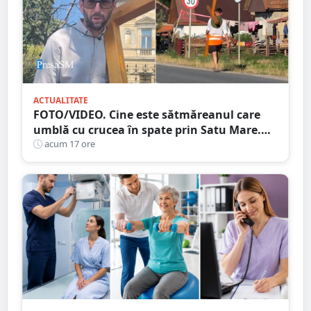
ACTUALITATE
FOTO/VIDEO. Cine este sătmăreanul care
umblă cu crucea în spate prin Satu Mare.
De ce face acest gest
acum 17 ore