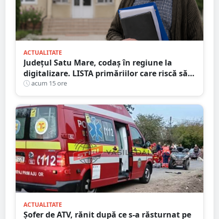
ACTUALITATE
Județul Satu Mare, codaș în regiune la
digitalizare. LISTA primăriilor care riscă să
piardă bani de la buget
acum 15 ore
ACTUALITATE
Șofer de ATV, rănit după ce s-a răsturnat pe