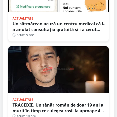
ACTUALITATE
Un sătmărean acuză un centru medical că i-
a anulat consultația gratuită și i-a cerut
250 de lei pentru aceeași programare
acum 9 ore
ACTUALITATE
TRAGEDIE. Un tânăr român de doar 19 ani a
murit în timp ce culegea roșii la aproape 40
de grade Celsius,în Italia
acum 10 ore