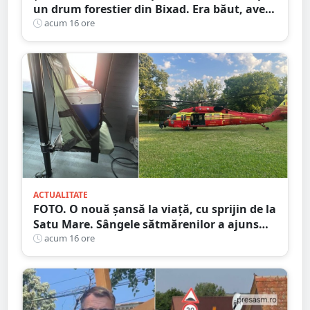
un drum forestier din Bixad. Era băut, avea
permisul anulat, iar vehiculul nu era
acum 16 ore
înmatriculat
ACTUALITATE
FOTO. O nouă șansă la viață, cu sprijin de la
Satu Mare. Sângele sătmărenilor a ajuns
într-o misiune contra cronometru pentru
acum 16 ore
un transplant hepatic