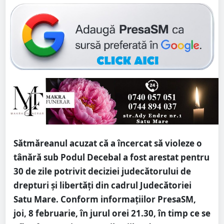
Sătmăreanul acuzat că a încercat să violeze o
tânără sub Podul Decebal a fost arestat pentru
30 de zile potrivit deciziei judecătorului de
drepturi și libertăți din cadrul Judecătoriei
Satu Mare. Conform informațiilor PresaSM,
joi, 8 februarie, în jurul orei 21.30, în timp ce se