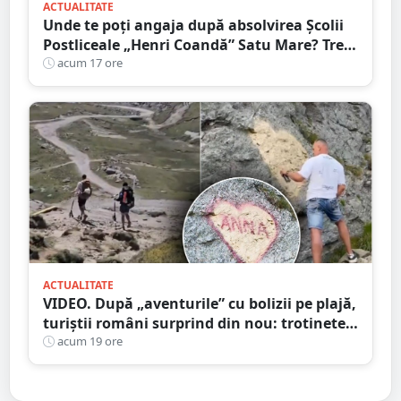
ACTUALITATE
Unde te poți angaja după absolvirea Școlii
Postliceale „Henri Coandă” Satu Mare? Trei
calificări medicale, numeroase oportunități
acum 17 ore
de carieră
ACTUALITATE
VIDEO. După „aventurile” cu bolizii pe plajă,
turiștii români surprind din nou: trotinete
pe Bucegi și declarații de dragoste pe stânci
acum 19 ore