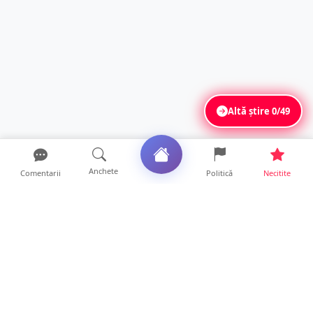
Altă știre
0/49
Anchete
Comentarii
Politică
Necitite
Ultimele articole
Mamă de doar 36 de ani, măcinată de
cancer. Doi copii luptă ...
21 ore • Locale