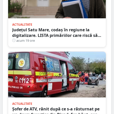
ACTUALITATE
Județul Satu Mare, codaș în regiune la
digitalizare. LISTA primăriilor care riscă să
piardă bani de la buget
acum 19 ore
ACTUALITATE
Șofer de ATV, rănit după ce s-a răsturnat pe