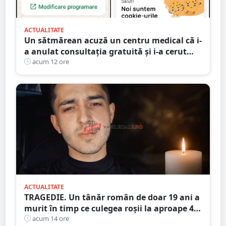
ACTUALITATE
Un sătmărean acuză un centru medical că i-
a anulat consultația gratuită și i-a cerut
250 de lei pentru aceeași programare
acum 12 ore
ACTUALITATE
TRAGEDIE. Un tânăr român de doar 19 ani a
murit în timp ce culegea roșii la aproape 40
de grade Celsius,în Italia
acum 14 ore