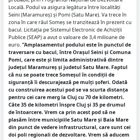
Locală. Podul va asigura legătura între localități
Seini (Maramureș) și Pomi (Satu Mare). Va trece în
zona în care râul Someș se tranzitează în prezent cu
bacul. Licitația pe Sistemul Electronic de Achiziții
Publice (SEAP) a avut o valoare de 3,4 milioane de
euro.
”Amplasamentul podului este în punctul de
traversare cu bacul, între Orașul Seini și Comuna
Pomi, care este și limita administrativă dintre
județul Maramureș și judetul Satu Mare. Faptul
că nu se poate trece Someșul în condiții de
siguranță îi descurajează pe mulți șoferi. Odată
cu construirea acestui pod se va scurta distanța
pentru cei care merg la Cluj cu 70 de kilometri.
Câte 35 de kilometri înspre Cluj și 35 pe drumul
de întoarcere. Vrem ca prin acest pod să ne
plasăm între municipiile Satu Mare și Baia Mare
din punct de vedere infrastructural, care sunt cei
doi poli regionali de dezvoltare. Vrem să aducem