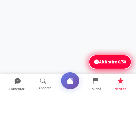
Altă știre
0/50
Anchete
Comentarii
Politică
Necitite
Ultimele articole
FOTO. Tinerii polițiști care nu dorm noaptea
la serviciu! Au...
22 ore • Locale