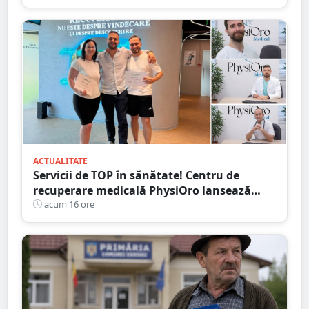
ACTUALITATE
Servicii de TOP în sănătate! Centru de
recuperare medicală PhysiOro lansează
Divizia medicală PhysiOro
acum 16 ore