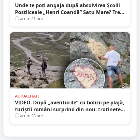
Unde te poți angaja după absolvirea Școlii
Postliceale „Henri Coandă” Satu Mare? Trei
calificări medicale, numeroase oportunități
acum 21 ore
de carieră
ACTUALITATE
VIDEO. După „aventurile” cu bolizii pe plajă,
turiștii români surprind din nou: trotinete
pe Bucegi și declarații de dragoste pe stânci
acum 23 ore