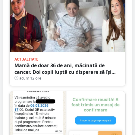
ACTUALITATE
Mamă de doar 36 de ani, măcinată de
cancer. Doi copii luptă cu disperare să își
salveze mama: „Nu o lăsați să se stingă”
acum 12 ore