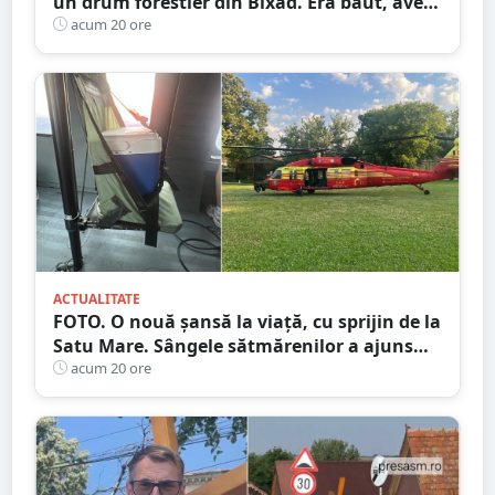
un drum forestier din Bixad. Era băut, avea
permisul anulat, iar vehiculul nu era
acum 20 ore
înmatriculat
ACTUALITATE
FOTO. O nouă șansă la viață, cu sprijin de la
Satu Mare. Sângele sătmărenilor a ajuns
într-o misiune contra cronometru pentru
acum 20 ore
un transplant hepatic