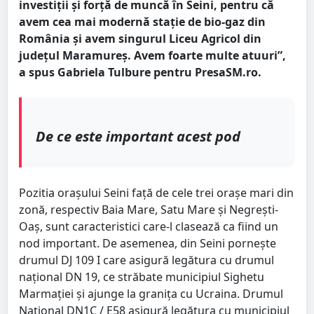
investiții și forță de muncă în Seini, pentru că
avem cea mai modernă stație de bio-gaz din
România și avem singurul Liceu Agricol din
județul Maramureș. Avem foarte multe atuuri”,
a spus Gabriela Tulbure pentru PresaSM.ro.
De ce este important acest pod
Pozitia orașului Seini față de cele trei orașe mari din
zonă, respectiv Baia Mare, Satu Mare și Negrești-
Oaș, sunt caracteristici care-l clasează ca fiind un
nod important. De asemenea, din Seini pornește
drumul DJ 109 I care asigură legătura cu drumul
național DN 19, ce străbate municipiul Sighetu
Marmației și ajunge la granița cu Ucraina. Drumul
Național DN1C / E58 asigură legătura cu municipiul