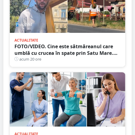
ACTUALITATE
FOTO/VIDEO. Cine este sătmăreanul care
umblă cu crucea în spate prin Satu Mare.
De ce face acest gest
acum 20 ore
ACTUALITATE