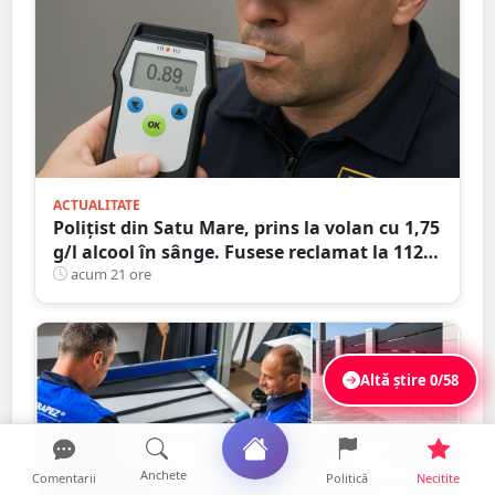
ACTUALITATE
Polițist din Satu Mare, prins la volan cu 1,75
g/l alcool în sânge. Fusese reclamat la 112
că circula pe contrasens
acum 21 ore
Altă știre
0/58
Anchete
Comentarii
Politică
Necitite