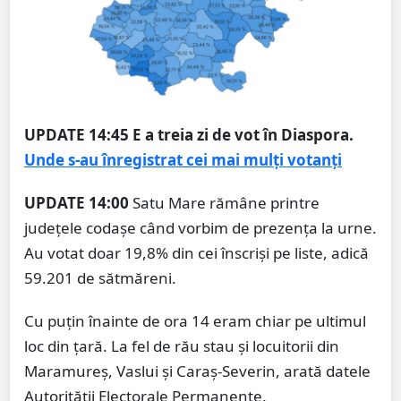
UPDATE 14:45
E a treia zi de vot în Diaspora.
Unde s-au înregistrat cei mai mulți votanți
UPDATE 14:00
Satu Mare rămâne printre
județele codașe când vorbim de prezența la urne.
Au votat doar 19,8% din cei înscriși pe liste, adică
59.201 de sătmăreni.
Cu puțin înainte de ora 14 eram chiar pe ultimul
loc din țară. La fel de rău stau și locuitorii din
Maramureș, Vaslui și Caraș-Severin, arată datele
Autorității Electorale Permanente.