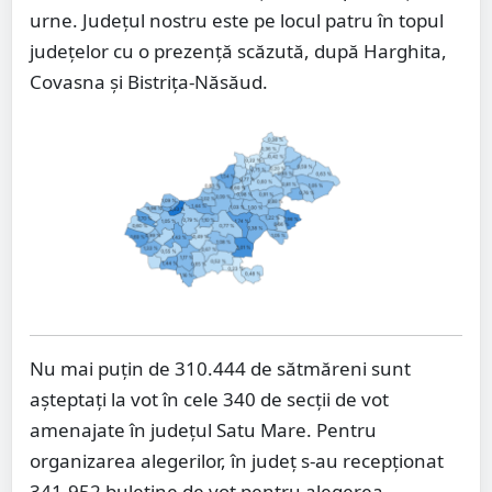
urne. Județul nostru este pe locul patru în topul
județelor cu o prezență scăzută, după Harghita,
Covasna și Bistrița-Năsăud.
Nu mai puțin de 310.444 de sătmăreni sunt
așteptați la vot în cele 340 de secții de vot
amenajate în județul Satu Mare. Pentru
organizarea alegerilor, în județ s-au recepționat
341.952 buletine de vot pentru alegerea