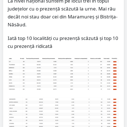
La nivel național suntem pe locul trei în topul
județelor cu o prezență scăzută la urne. Mai rău
decât noi stau doar cei din Maramureș și Bistrița-
Năsăud.
Iată top 10 localități cu prezență scăzută și top 10
cu prezență ridicată