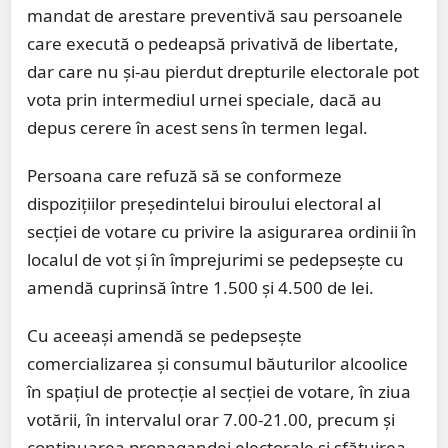
mandat de arestare preventivă sau persoanele
care execută o pedeapsă privativă de libertate,
dar care nu și-au pierdut drepturile electorale pot
vota prin intermediul urnei speciale, dacă au
depus cerere în acest sens în termen legal.
Persoana care refuză să se conformeze
dispoziţiilor preşedintelui biroului electoral al
secţiei de votare cu privire la asigurarea ordinii în
localul de vot şi în împrejurimi se pedepsește cu
amendă cuprinsă între 1.500 și 4.500 de lei.
Cu aceeași amendă se pedepsește
comercializarea şi consumul băuturilor alcoolice
în spaţiul de protecţie al secţiei de votare, în ziua
votării, în intervalul orar 7.00-21.00, precum și
continuarea propagandei electorale şi sfătuirea