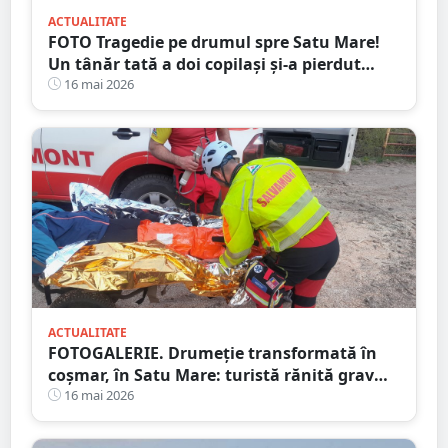
ACTUALITATE
FOTO Tragedie pe drumul spre Satu Mare!
Un tânăr tată a doi copilași și-a pierdut
viața într-un accident cumplit
16 mai 2026
ACTUALITATE
FOTOGALERIE. Drumeție transformată în
coșmar, în Satu Mare: turistă rănită grav
după ce a alergat pe un traseu acoperit cu
16 mai 2026
frunze