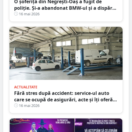
O șoferiță din Negrești-Oaș a fugit de
poliție. Și-a abandonat BMW-ul și a dispărut
printre blocuri
16 mai 2026
ACTUALITATE
Fără stres după accident: service-ul auto
care se ocupă de asigurări, acte și îți oferă
mașină la schimb
16 mai 2026