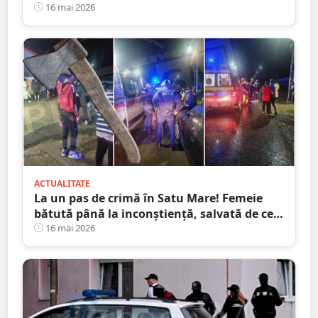
prăpastie
16 mai 2026
ACTUALITATE
La un pas de crimă în Satu Mare! Femeie
bătută până la inconștiență, salvată de cei
4 copilași
16 mai 2026