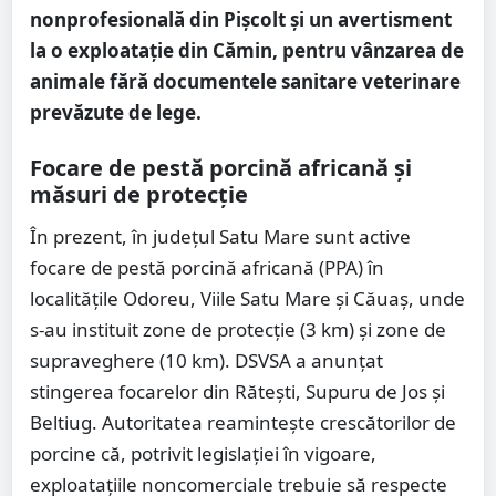
nonprofesională din Pișcolt și un avertisment
la o exploatație din Cămin, pentru vânzarea de
animale fără documentele sanitare veterinare
prevăzute de lege.
Focare de pestă porcină africană și
măsuri de protecție
În prezent, în județul Satu Mare sunt active
focare de pestă porcină africană (PPA) în
localitățile Odoreu, Viile Satu Mare și Căuaș, unde
s-au instituit zone de protecție (3 km) și zone de
supraveghere (10 km). DSVSA a anunțat
stingerea focarelor din Rătești, Supuru de Jos și
Beltiug. Autoritatea reamintește crescătorilor de
porcine că, potrivit legislației în vigoare,
exploatațiile noncomerciale trebuie să respecte