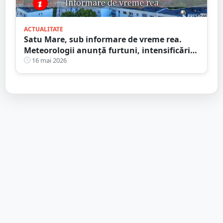
ACTUALITATE
Satu Mare, sub informare de vreme rea.
Meteorologii anunță furtuni, intensificări
de vânt și ploi în averse
16 mai 2026