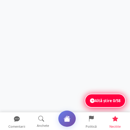
Altă știre
0/58
Anchete
Comentarii
Politică
Necitite